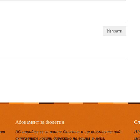
Абонамент за бюлетин
Сл
 от
Абонирайте се за нашия бюлетин и ще получавате най-
Ще
актуалните новини директно на вашия и-мейл.
ме