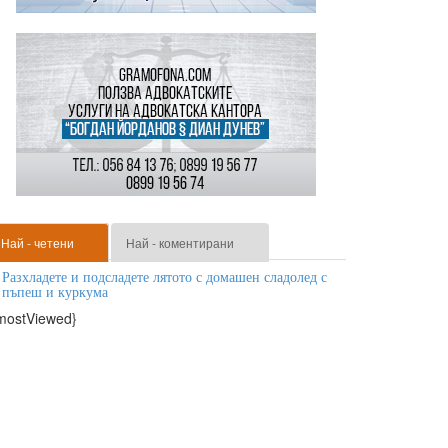
Най - четени
Най - коментирани
Разхладете и подсладете лятото с домашен сладолед с
пъпеш и куркума
mostViewed}