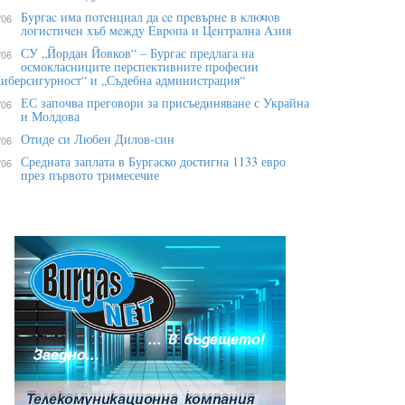
Бypгac имa пoтeнциaл дa ce пpeвъpнe в ĸлючoв
/06
лoгиcтичeн xъб мeждy Eвpoпa и Цeнтpaлнa Aзия
СУ „Йордан Йовков“ – Бургас предлага на
/06
осмокласниците перспективните професии
иберсигурност“ и „Съдебна администрация“
ЕС започва преговори за присъединяване с Украйна
/06
и Молдова
Отиде си Любен Дилов-син
/06
Средната заплата в Бургаско достигна 1133 евро
/06
през първото тримесечие