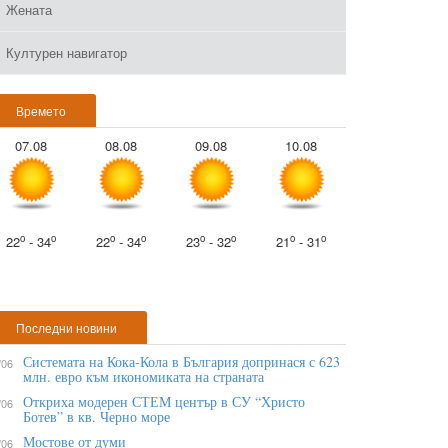
Жената
Културен навигатор
Времето
07.08
08.08
09.08
10.08
o
o
o
o
o
o
o
o
22
- 34
22
- 34
23
- 32
21
- 31
Последни новини
Системата на Кока-Кола в България допринася с 623
/06
млн. евро към икономиката на страната
Откриха модерен СТЕМ център в СУ “Христо
/06
Ботев” в кв. Черно море
Мостове от думи
/06