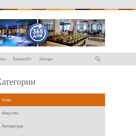
ion
БизнесЮг
Избори
Категории
Хоби
Изкуство
Литература