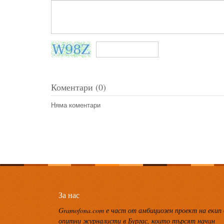
Коментари (0)
Няма коментари
За нас
Gramofona.com е част от амбициозен проект на екип
опитни журналисти в Бургас, които търсят начин