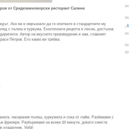
04
етров от Средиземноморски ресторант Салини
04
дът. Ако ви е омръзнало да го опитвате в стандартните му
„К
олед с пъпеш и куркума. Екзотичната рецепта е лесна, достъпна
04
диригенти. Автор на вкусното произведение е зам. главният
аси Петров. Ето какво ви трябва:
02
02
)
ната, пасирания пъпеш, куркумата и сока от лайм. Разбиваме с
в фризера. Разбъркваме на всеки 20 минути, докато сместа
в хладилник. Voilà!