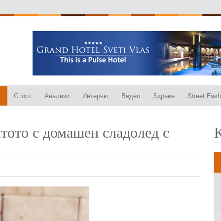
т
Спорт
Анализи
Интервю
Видео
Здраве
Street Fash
ятото с домашен сладолед с