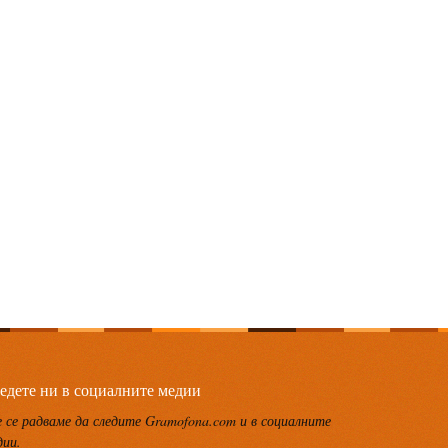
едете ни в социалните медии
 се радваме да следите Gramofona.com и в социалните
дии.