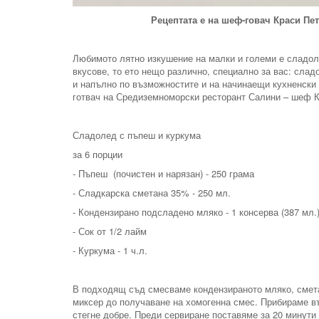
Рецептата е на шеф-говач Краси П
Любимото лятно изкушение на малки и големи е сладоле
вкусове, то ето нещо различно, специално за вас: слад
и напълно по възможностите и на начинаещи кухненски 
готвач на Средиземноморски ресторант Салини – шеф Кр
Сладолед с пъпеш и куркума
за 6 порции
- Пъпеш (почистен и нарязан) - 250 грама
- Сладкарска сметана 35% - 250 мл.
- Кондензирано подсладено мляко - 1 консерва (387 мл.
- Сок от 1/2 лайм
- Куркума - 1 ч.л.
В подходящ съд смесваме кондензираното мляко, смета
миксер до получаване на хомогенна смес. Прибираме въ
стегне добре. Преди сервиране поставяме за 20 минути 