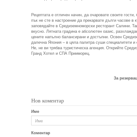
Рецептата е отличен начин, да очаровате своите гости, 
пък не сте в настроение да прекарвате дълги часове в ку
заповядайте в Средиземноморски ресторант Салини. Там
вкусно. Лятната градина е абсолютен оазис, разхлаждан
цените напълно балансирани и достъпни. Освен Средиз
далечна Япония – в цяла палитра суши специалитети и 
Не, не ви трябва туристическа агенция. Открийте Среди
Гранд Хотел и СПА Прииморец.
За резервац
Нов коментар
Име
Коментар