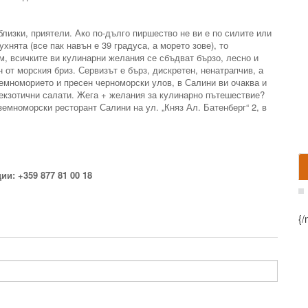
близки, приятели. Ако по-дълго пиршество не ви е по силите или
хнята (все пак навън е 39 градуса, а морето зове), то
, всичките ви кулинарни желания се сбъдват бързо, лесно и
 от морския бриз. Сервизът е бърз, дискретен, ненатрапчив, а
емноморието и пресен черноморски улов, в Салини ви очаква и
екзотични салати. Жега + желания за кулинарно пътешествие?
земноморски ресторант Салини на ул. „Княз Ал. Батенберг“ 2, в
ии: +359 877 81 00 18
{/