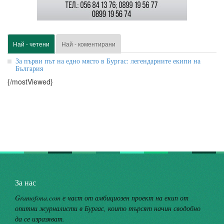
Най - четени
Най - коментирани
За първи път на едно място в Бургас: легендарните екипи на
България
{/mostViewed}
За нас
Gramofona.com е част от амбициозен проект на екип от
опитни журналисти в Бургас, които търсят начин сводобно
да се изразяват.