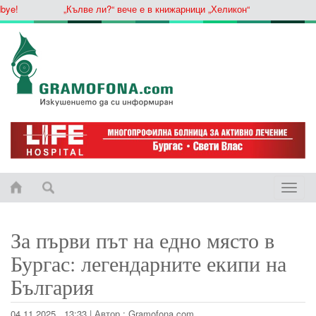
!
„Кълве ли?“ вече е в книжарници „Хеликон“
Toggle
naviga
За първи път на едно място в
Бургас: легендарните екипи на
България
04.11.2025 , 13:33
|
Автор :
Gramofona.com