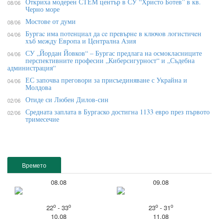
Откриха модерен СТЕМ център в СУ “Христо Ботев” в кв.
08/06
Черно море
Мостове от думи
08/06
Бypгac имa пoтeнциaл дa ce пpeвъpнe в ĸлючoв лoгиcтичeн
04/06
xъб мeждy Eвpoпa и Цeнтpaлнa Aзия
СУ „Йордан Йовков“ – Бургас предлага на осмокласниците
04/06
перспективните професии „Киберсигурност“ и „Съдебна
администрация“
ЕС започва преговори за присъединяване с Украйна и
04/06
Молдова
Отиде си Любен Дилов-син
02/06
Средната заплата в Бургаско достигна 1133 евро през първото
02/06
тримесечие
Времето
08.08
09.08
o
o
o
o
22
- 33
23
- 31
10.08
11.08