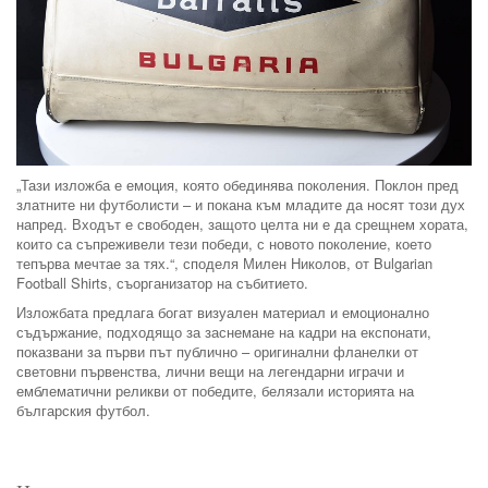
„Тази изложба е емоция, която обединява поколения. Поклон пред
златните ни футболисти – и покана към младите да носят този дух
напред. Входът е свободен, защото целта ни е да срещнем хората,
които са съпреживели тези победи, с новото поколение, което
тепърва мечтае за тях.“, споделя Милен Николов, от Bulgarian
Football Shirts, съорганизатор на събитието.
Изложбата предлага богат визуален материал и емоционално
съдържание, подходящо за заснемане на кадри на експонати,
показвани за първи път публично – оригинални фланелки от
световни първенства, лични вещи на легендарни играчи и
емблематични реликви от победите, белязали историята на
българския футбол.