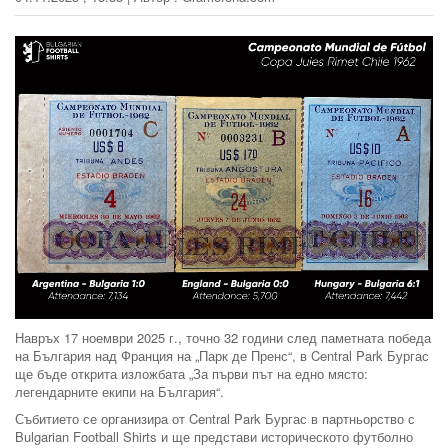
Навръх 17 ноември 2025 г., точно 32 години след паметната победа
на България над Франция на „Парк де Пренс“, в Central Park Бургас
ще бъде открита изложбата „За първи път на едно място:
легендарните екипи на България“.
Събитието се организира от Central Park Бургас в партньорство с
Bulgarian Football Shirts и ще представи историческото футболно