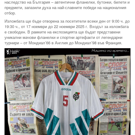
наследство на България – автентични фланелки, бутонки, билети и
предмети, запазили духа на най-славните победи на националния
отбор.
Изложбата ще бъде отворена за посетители всеки ден от 9:00 ч. до
19:30 ч., от 17 ноември до 22 ноември 2025 г. Входът за изложбата
е свободен. В рамките на експозицията ще бъдат представени
уникални мачови фланелки и спортни артефакти от легендарни
турнири – от Мондиал’66 в Англия до Мондиал’98 във Франция.