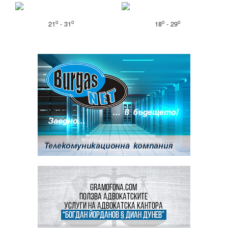
o
o
o
o
21
- 31
18
- 29