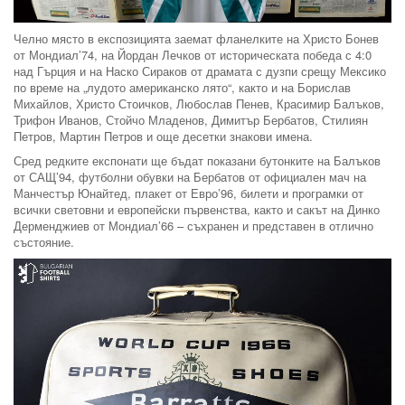
Челно място в експозицията заемат фланелките на Христо Бонев
от Мондиал’74, на Йордан Лечков от историческата победа с 4:0
над Гърция и на Наско Сираков от драмата с дузпи срещу Мексико
по време на „лудото американско лято“, както и на Борислав
Михайлов, Христо Стоичков, Любослав Пенев, Красимир Балъков,
Трифон Иванов, Стойчо Младенов, Димитър Бербатов, Стилиян
Петров, Мартин Петров и още десетки знакови имена.
Сред редките експонати ще бъдат показани бутонките на Балъков
от САЩ’94, футболни обувки на Бербатов от официален мач на
Манчестър Юнайтед, плакет от Евро’96, билети и програмки от
всички световни и европейски първенства, както и сакът на Динко
Дерменджиев от Мондиал’66 – съхранен и представен в отлично
състояние.