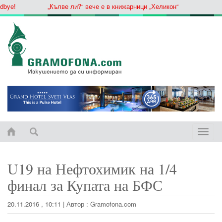
ye!
„Кълве ли?“ вече е в книжарници „Хеликон“
Toggle
naviga
U19 на Нефтохимик на 1/4
финал за Купата на БФС
20.11.2016 , 10:11
|
Автор :
Gramofona.com