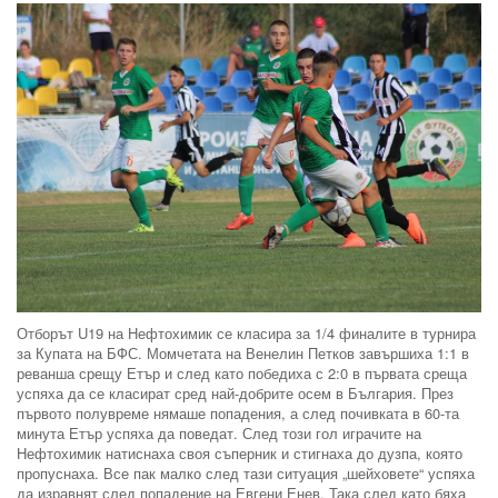
Отборът U19 на Нефтохимик се класира за 1/4 финалите в турнира
за Купата на БФС. Момчетата на Венелин Петков завършиха 1:1 в
реванша срещу Етър и след като победиха с 2:0 в първата среща
успяха да се класират сред най-добрите осем в България. През
първото полувреме нямаше попадения, а след почивката в 60-та
минута Етър успяха да поведат. След този гол играчите на
Нефтохимик натиснаха своя съперник и стигнаха до дузпа, която
пропуснаха. Все пак малко след тази ситуация „шейховете“ успяха
да изравнят след попадение на Евгени Енев. Така след като бяха