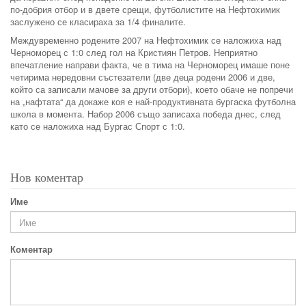
по-добрия отбор и в двете срещи, футболистите на Нефтохимик
заслужено се класираха за 1/4 финалите.
Междувременно родените 2007 на Нефтохимик се наложиха над
Черноморец с 1:0 след гол на Кристиян Петров. Неприятно
впечатление направи факта, че в тима на Черноморец имаше поне
четирима нередовни състезатели (две деца родени 2006 и две,
който са записали мачове за други отбори), което обаче не попречи
на „нафтата“ да докаже коя е най-продуктивната бургаска футболна
школа в момента. Набор 2006 също записаха победа днес, след
като се наложиха над Бургас Спорт с 1:0.
Нов коментар
Име
Коментар