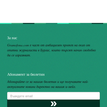
За нас
Gramofona.com е част от амбициозен проект на екип от
опитни журналисти в Бургас, които търсят начин сводобно
да се изразяват.
Абонамент за бюлетин
Абонирайте се за нашия бюлетин и ще получавате най-
актуалните новини директно на вашия и-мейл.