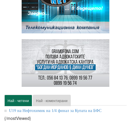
Най - четени
Най - коментирани
U19 на Нефтохимик на 1/4 финал за Купата на БФС
{/mostViewed}