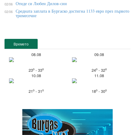
Отиде си Любен Дилов-син
02/06
Средната заплата в Бургаско достигна 1133 евро през първото
02/06
тримесечие
Времето
08.08
09.08
o
o
o
o
23
- 33
24
- 32
10.08
11.08
o
o
o
o
21
- 31
18
- 30