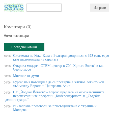
Коментари (0)
Няма коментари
Последни новини
Системата на Кока-Кола в България допринася с 623 млн. евро
16/06
към икономиката на страната
Откриха модерен СТЕМ център в СУ “Христо Ботев” в кв.
08/06
Черно море
Мостове от думи
08/06
Бypгac имa пoтeнциaл дa ce пpeвъpнe в ĸлючoв лoгиcтичeн
04/06
xъб мeждy Eвpoпa и Цeнтpaлнa Aзия
СУ „Йордан Йовков“ – Бургас предлага на осмокласниците
04/06
перспективните професии „Киберсигурност“ и „Съдебна
администрация“
ЕС започва преговори за присъединяване с Украйна и
04/06
Молдова