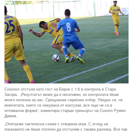
Созопол отстъпи като гост на Берое с 1:5 в контрола в Стара
Загора. „Резултатът може да е негативен, но контролата беше
много полезна за нас. Срещнахме сериозен отбор. Убедих се, че
момчетата, които се лекуваха от контузии, все още не са в
оптимална форма”, коментира старши треньорът на Созопл Румен
Димов.
„Опитахме тактическа схема с отворена игра. С оглед на
показаното не беше логично да отстъпим с такава разлика. Все пак