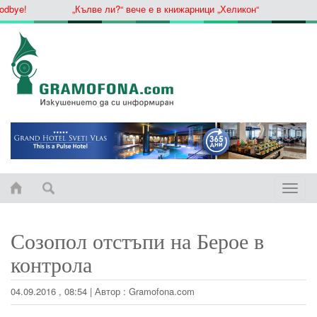
bye!
„Кълве ли?“ вече е в книжарници „Хеликон“
Toggle
naviga
Созопол отстъпи на Берое в
контрола
04.09.2016 , 08:54
|
Автор :
Gramofona.com