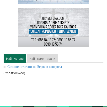
Най - четени
Най - коментирани
Созопол отстъпи на Берое в контрола
{/mostViewed}