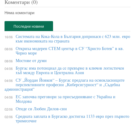
Коментари (0)
Няма коментари
Последни новини
Системата на Кока-Кола в България допринася с 623 млн. евро
16/06
към икономиката на страната
Откриха модерен СТЕМ център в СУ “Христо Ботев” в кв.
08/06
Черно море
Мостове от думи
08/06
Бypгac имa пoтeнциaл дa ce пpeвъpнe в ĸлючoв лoгиcтичeн
04/06
xъб мeждy Eвpoпa и Цeнтpaлнa Aзия
СУ „Йордан Йовков“ – Бургас предлага на осмокласниците
04/06
перспективните професии „Киберсигурност“ и „Съдебна
администрация“
ЕС започва преговори за присъединяване с Украйна и
04/06
Молдова
Отиде си Любен Дилов-син
02/06
Средната заплата в Бургаско достигна 1133 евро през първото
02/06
тримесечие