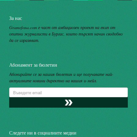
За нас
Gramofona.com е част от амбициозен проект на екип от
опитни журналисти в Бургас, които търсят начин сводобно
да се изразяват.
Абонамент за бюлетин
Абонирайте се за нашия бюлетин и ще получавате най-
актуалните новини директно на вашия и-мейл.
Следете ни в социалните медии