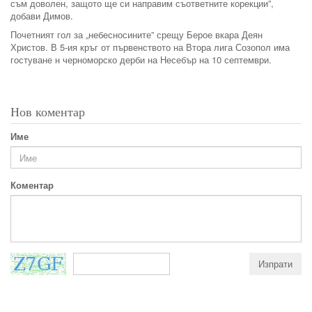
съм доволен, защото ще си направим съответните корекции”,
добави Димов.
Почетният гол за „небесносините” срещу Берое вкара Деян
Христов. В 5-ия кръг от първенството на Втора лига Созопол има
гостуване н черноморско дерби на Несебър на 10 септември.
Нов коментар
Име
Коментар