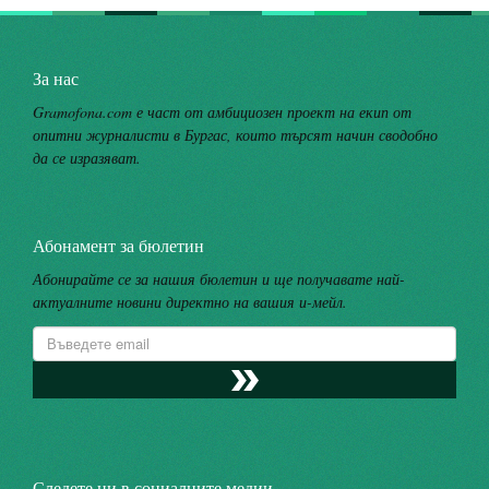
За нас
Gramofona.com е част от амбициозен проект на екип от
опитни журналисти в Бургас, които търсят начин сводобно
да се изразяват.
Абонамент за бюлетин
Абонирайте се за нашия бюлетин и ще получавате най-
актуалните новини директно на вашия и-мейл.
Следете ни в социалните медии