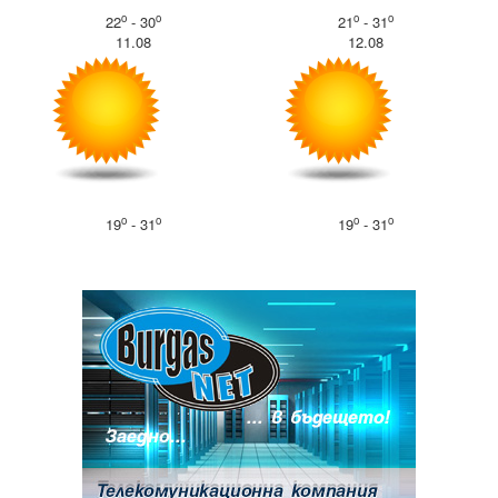
o
o
o
o
22
- 30
21
- 31
11.08
12.08
o
o
o
o
19
- 31
19
- 31