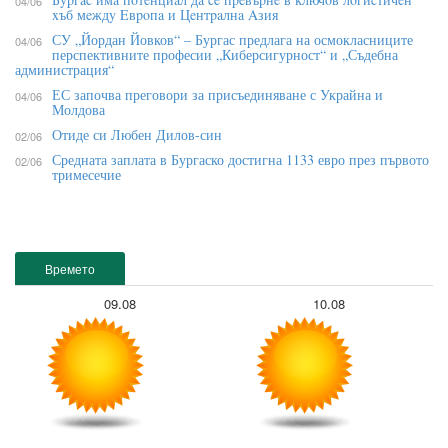
04/06
xъб мeждy Eвpoпa и Цeнтpaлнa Aзия
СУ „Йордан Йовков“ – Бургас предлага на осмокласниците
04/06
перспективните професии „Киберсигурност“ и „Съдебна
администрация“
ЕС започва преговори за присъединяване с Украйна и
04/06
Молдова
Отиде си Любен Дилов-син
02/06
Средната заплата в Бургаско достигна 1133 евро през първото
02/06
тримесечие
Времето
09.08
10.08