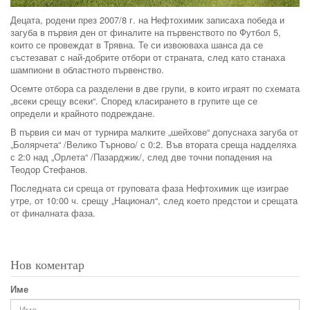
Децата, родени през 2007/8 г. на Нефтохимик записаха победа и
загуба в първия ден от финалите на първенството по Футбол 5,
които се провеждат в Трявна. Те си извоюваха шанса да се
състезават с най-добрите отбори от страната, след като станаха
шампиони в областното първенство.
Осемте отбора са разделени в две групи, в които играят по схемата
„всеки срещу всеки“. Според класирането в групите ще се
определи и крайното подреждане.
В първия си мач от турнира малките „шейхове“ допуснаха загуба от
„Болярчета“ /Велико Търново/ с 0:2. Във втората среща надделяха
с 2:0 над „Орлета“ /Пазарджик/, след две точни попадения на
Теодор Стефанов.
Последната си среща от груповата фаза Нефтохимик ще изиграе
утре, от 10:00 ч. срещу „Национал“, след което предстои и срещата
от финалната фаза.
Нов коментар
Име