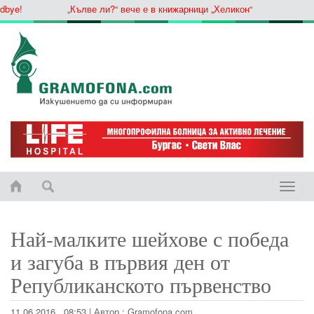
ye!
„Кълве ли?“ вече е в книжарници „Хеликон“
Toggle
naviga
Най-малките шейхове с победа
и загуба в първия ден от
Републиканското първенство
11.06.2016 , 08:53
|
Автор :
Gramofona.com