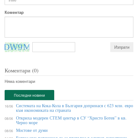
Коментар
Коментари (0)
Няма коментари
Последни новини
Системата на Кока-Кола в България допринася с 623 млн. евро
16/06
към икономиката на страната
Откриха модерен СТЕМ център в СУ “Христо Ботев” в кв.
08/06
Черно море
Мостове от думи
08/06
Бypгac имa пoтeнциaл дa ce пpeвъpнe в ĸлючoв лoгиcтичeн