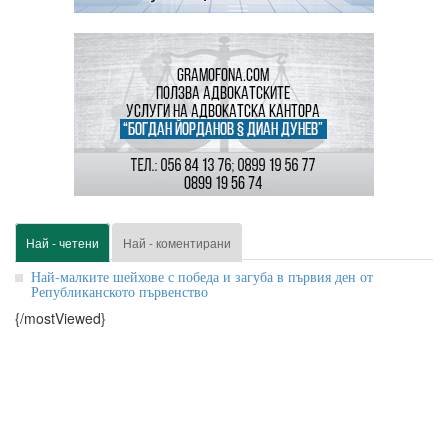
Най - четени
Най - коментирани
Най-малките шейхове с победа и загуба в първия ден от
Републиканското първенство
{/mostViewed}