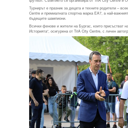
футбол. Събитието се организира от TriA City Centre и 
Турнирът е празник за децата и техните родители – все
Centre и премиалната спортна марка EA7, а най-важният
бъдещите шампиони.
Всички фенове и жители на Бургас, които присъстват на
Историята“, осигурена от TriA City Centre, с личен авто