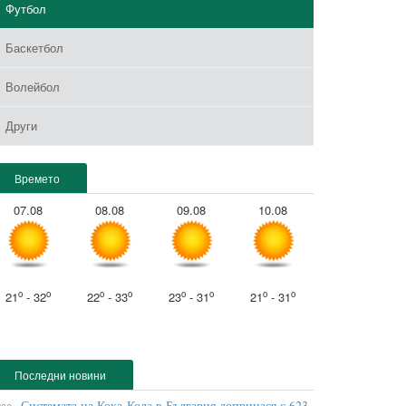
Футбол
Баскетбол
Волейбол
Други
Времето
07.08
08.08
09.08
10.08
o
o
o
o
o
o
o
o
21
- 32
22
- 33
23
- 31
21
- 31
Последни новини
Системата на Кока-Кола в България допринася с 623