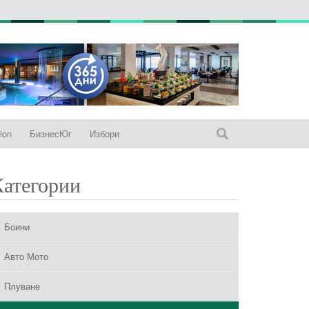
ion
БизнесЮг
Избори
Категории
Боини
Авто Мото
Плуване