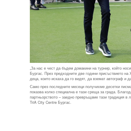
„За нас е чест да бъдем домакини на турнир, който нос
Бургас. През предходните две години присъствието на 
деца, които искаха да го видят, да вземат автограф и да
Само през последните месеци получихме десетки писма
показва колко специална е тази среща за града. Благо
партньорството – заедно превръщаме тази традиция в 
TriA City Centre Бургас.