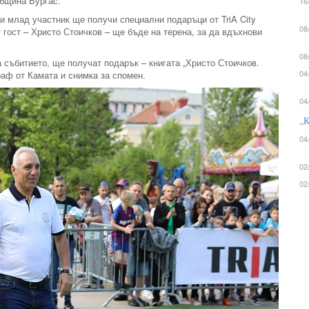
Община Бургас.
16
ки млад участник ще получи специални подаръци от TriA City
08
 гост – Христо Стоичков – ще бъде на терена, за да вдъхнови
08
 събитието, ще получат подарък – книгата „Христо Стоичков.
04
граф от Камата и снимка за спомен.
04
„К
04
02
02