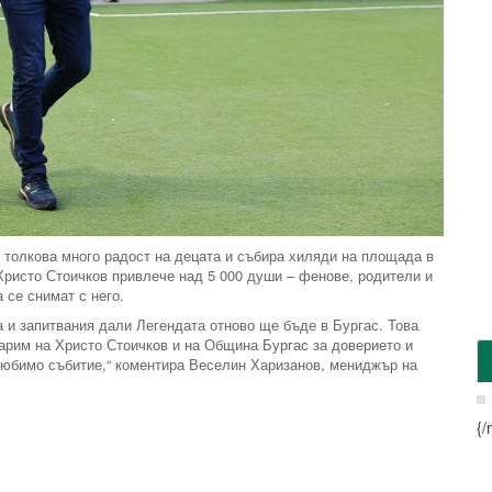
и толкова много радост на децата и събира хиляди на площада в
Христо Стоичков привлече над 5 000 души – фенове, родители и
 се снимат с него.
 и запитвания дали Легендата отново ще бъде в Бургас. Това
дарим на Христо Стоичков и на Община Бургас за доверието и
любимо събитие,“ коментира Веселин Харизанов, мениджър на
{/