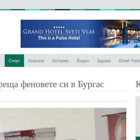
т
Спорт
Анализи
Интервю
Видео
Здраве
Street Fash
реща феновете си в Бургас