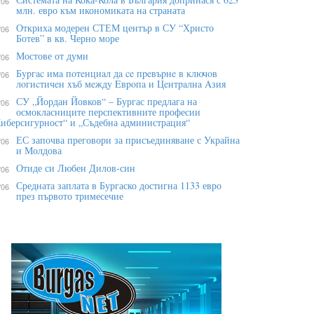
/06
млн. евро към икономиката на страната
Откриха модерен СТЕМ център в СУ “Христо
/06
Ботев” в кв. Черно море
Мостове от думи
/06
Бypгac имa пoтeнциaл дa ce пpeвъpнe в ĸлючoв
/06
лoгиcтичeн xъб мeждy Eвpoпa и Цeнтpaлнa Aзия
СУ „Йордан Йовков“ – Бургас предлага на
/06
осмокласниците перспективните професии
иберсигурност“ и „Съдебна администрация“
ЕС започва преговори за присъединяване с Украйна
/06
и Молдова
Отиде си Любен Дилов-син
/06
Средната заплата в Бургаско достигна 1133 евро
/06
през първото тримесечие