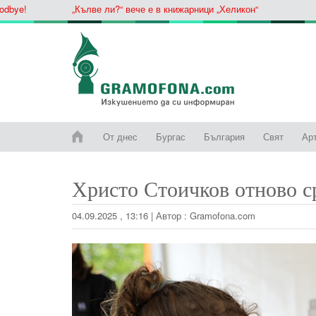
!
„Кълве ли?“ вече е в книжарници „Хеликон“
От днес
Бургас
България
Свят
Ар
Христо Стоичков отново с
04.09.2025 , 13:16
|
Автор :
Gramofona.com