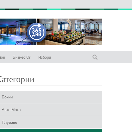
ion
БизнесЮг
Избори
Категории
Боини
Авто Мото
Плуване