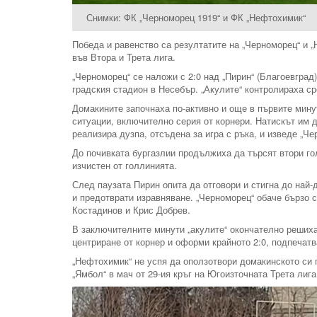
Снимки: ФК „Черноморец 1919“ и ФК „Нефтохимик“
Победа и равенство са резултатите на „Черноморец“ и 
във Втора и Трета лига.
„Черноморец“ се наложи с 2:0 над „Пирин“ (Благоевград)
градския стадион в Несебър. „Акулите“ контролираха ср
Домакините започнаха по-активно и още в първите мину
ситуации, включително серия от корнери. Натискът им д
реализира дузпа, отсъдена за игра с ръка, и изведе „Че
До почивката бургазлии продължиха да търсят втори гол
изчистен от голлинията.
След паузата Пирин опита да отговори и стигна до най
и предотврати изравняване. „Черноморец“ обаче бързо 
Костадинов и Крис Добрев.
В заключителните минути „акулите“ окончателно решиха
центриране от корнер и оформи крайното 2:0, подпечат
„Нефтохимик“ не успя да оползотвори домакинското си 
„Ямбол“ в мач от 29-ия кръг на Югоизточната Трета лига