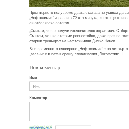
През първото полувреме двата състава не успяха да си 
„Нефтохимик“ изравни в 72-ата минута, когато центрир
си отбелязаха автогол.
„Смятам, че се получи изключително здрав мач. Отборъ
Смятам, че ние стояхме равностойно, даже през по-голя
старши треньорът на нефтохимици Димчо Ненов.
Във временното класиране „Нефтохимик“ е на четвърто 
„зелени“ е в петък срещу пловдивския „Локомотив“ II.
Нов коментар
Име
Коментар