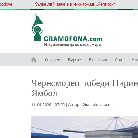
!
„Кълве ли?“ вече е в книжарници „Хеликон“
От днес
Бургас
България
Свят
Ар
Черноморец победи Пирин
Ямбол
11.04.2026 , 07:55
|
Автор :
Gramofona.com