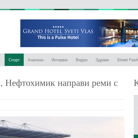
т
Спорт
Анализи
Интервю
Видео
Здраве
Street Fash
, Нефтохимик направи реми с