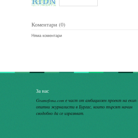
Коментари (0)
Няма коментари
За нас
Gramofona.com е част от амбициозен проект на екип
опитни журналисти в Бургас, които търсят начин
сводобно да се изразяват.