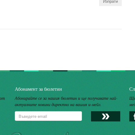
Абонамент за бюлетин
Сл
 от
Абонирайте се за нашия бюлетин и ще получавате най-
Ще
актуалните новини директно на вашия и-мейл.
ме