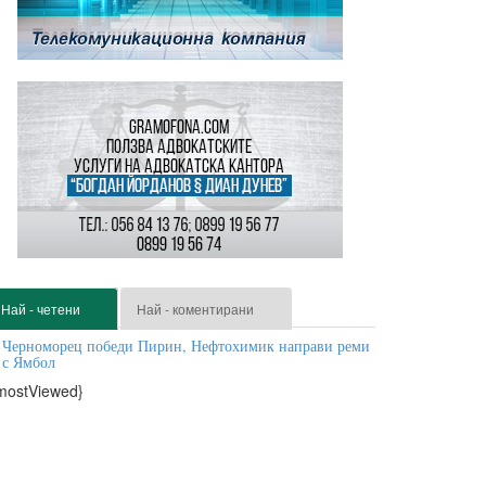
Най - четени
Най - коментирани
Черноморец победи Пирин, Нефтохимик направи реми
с Ямбол
mostViewed}