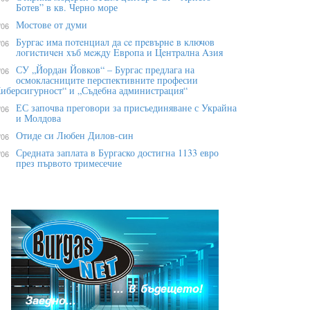
Ботев” в кв. Черно море
Мостове от думи
/06
Бypгac имa пoтeнциaл дa ce пpeвъpнe в ĸлючoв
/06
лoгиcтичeн xъб мeждy Eвpoпa и Цeнтpaлнa Aзия
СУ „Йордан Йовков“ – Бургас предлага на
/06
осмокласниците перспективните професии
иберсигурност“ и „Съдебна администрация“
ЕС започва преговори за присъединяване с Украйна
/06
и Молдова
Отиде си Любен Дилов-син
/06
Средната заплата в Бургаско достигна 1133 евро
/06
през първото тримесечие