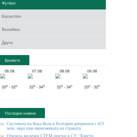
Футбол
Баскетбол
Волейбол
Други
Времето
06.08
07.08
08.08
09.08
o
o
o
o
o
o
o
o
20
- 32
22
- 34
22
- 34
23
- 32
Последни новини
Системата на Кока-Кола в България допринася с 623
/06
млн. евро към икономиката на страната
Откриха модерен СТЕМ център в СУ “Христо
/06