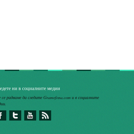
едете ни в социалните медии
 се радваме да следите Gramofona.com и в социалните
дии.