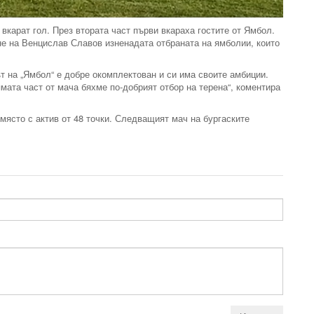
вкарат гол. През втората част първи вкараха гостите от Ямбол.
ане на Венцислав Славов изненадата отбраната на ямболии, които
т на „Ямбол“ е добре окомплектован и си има своите амбиции.
мата част от мача бяхме по-добрият отбор на терена“, коментира
място с актив от 48 точки. Следващият мач на бургаските