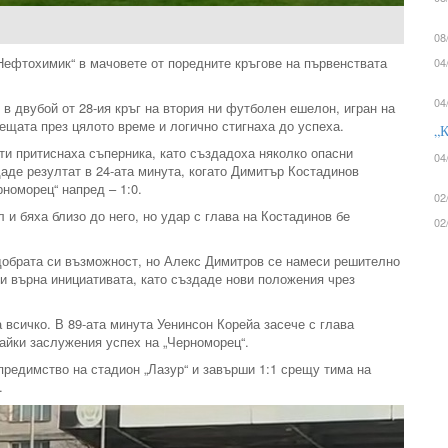
08
„Нефтохимик“ в мачовете от поредните кръгове на първенствата
04
04
 в двубой от 28-ия кръг на втория ни футболен ешелон, игран на
ещата през цялото време и логично стигнаха до успеха.
„К
ти притиснаха съперника, като създадоха няколко опасни
04
аде резултат в 24-ата минута, когато Димитър Костадинов
рноморец“ напред – 1:0.
02
 и бяха близо до него, но удар с глава на Костадинов бе
02
-добрата си възможност, но Алекс Димитров се намеси решително
си върна инициативата, като създаде нови положения чрез
 всичко. В 89-ата минута Уенинсон Корейа засече с глава
вайки заслужения успех на „Черноморец“.
предимство на стадион „Лазур“ и завърши 1:1 срещу тима на
.