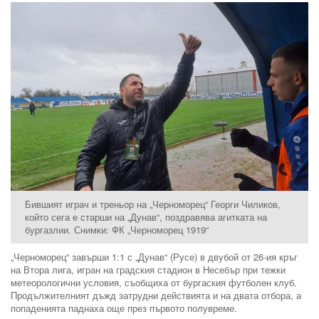
Бившият играч и треньор на „Черноморец“ Георги Чиликов,
който сега е старши на „Дунав“, поздравява агитката на
бургазлии. Снимки: ФК „Черноморец 1919“
„Черноморец“ завърши 1:1 с „Дунав“ (Русе) в двубой от 26-ия кръг
на Втора лига, игран на градския стадион в Несебър при тежки
метеорологични условия, съобщиха от бургаския футболен клуб.
Продължителният дъжд затрудни действията и на двата отбора, а
попаденията паднаха още през първото полувреме.