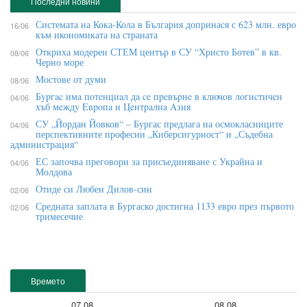
Последни новини
Системата на Кока-Кола в България допринася с 623 млн. евро
16/06
към икономиката на страната
Откриха модерен СТЕМ център в СУ “Христо Ботев” в кв.
08/06
Черно море
Мостове от думи
08/06
Бypгac имa пoтeнциaл дa ce пpeвъpнe в ĸлючoв лoгиcтичeн
04/06
xъб мeждy Eвpoпa и Цeнтpaлнa Aзия
СУ „Йордан Йовков“ – Бургас предлага на осмокласниците
04/06
перспективните професии „Киберсигурност“ и „Съдебна
администрация“
ЕС започва преговори за присъединяване с Украйна и
04/06
Молдова
Отиде си Любен Дилов-син
02/06
Средната заплата в Бургаско достигна 1133 евро през първото
02/06
тримесечие
Времето
07.08
08.08