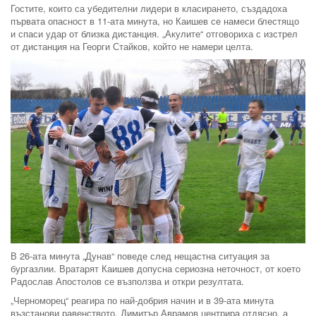
Гостите, които са убедителни лидери в класирането, създадоха
първата опасност в 11-ата минута, но Каишев се намеси блестящо
и спаси удар от близка дистанция. „Акулите“ отговориха с изстрел
от дистанция на Георги Стайков, който не намери целта.
В 26-ата минута „Дунав“ поведе след нещастна ситуация за
бургазлии. Вратарят Каишев допусна сериозна неточност, от което
Радослав Апостолов се възползва и откри резултата.
„Черноморец“ реагира по най-добрия начин и в 39-ата минута
възстанови равенството. Димитър Аврамов центрира отдясно, а