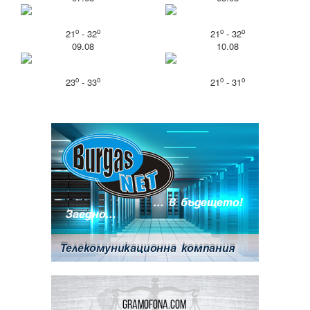
o
o
o
o
21
- 32
21
- 32
09.08
10.08
o
o
o
o
23
- 33
21
- 31