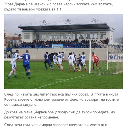
Жозе Дараме се извиси и с глава насочи топката към вратата,
където тя намери мрежата за 1:1.
След почивката „акулите“ търсеха пълния обрат. В 77-ата минута
Корейа засече с глава центриране от фал, но вратарят на гостите
се намеси сигурно.
До края на мача „Черноморец“ продължи да търси победата, но
резултатът остана непроменен.
След този кръг черноморци запазват шестото си място във