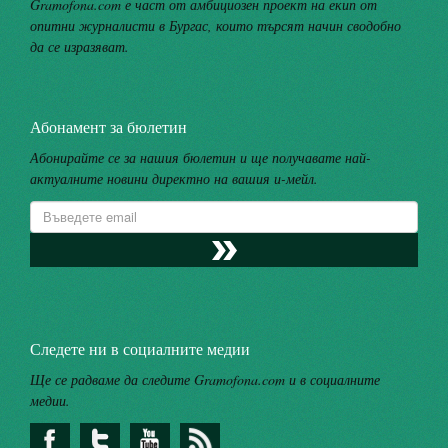
Gramofona.com е част от амбициозен проект на екип от
опитни журналисти в Бургас, които търсят начин сводобно
да се изразяват.
Абонамент за бюлетин
Абонирайте се за нашия бюлетин и ще получавате най-
актуалните новини директно на вашия и-мейл.
Следете ни в социалните медии
Ще се радваме да следите Gramofona.com и в социалните
медии.