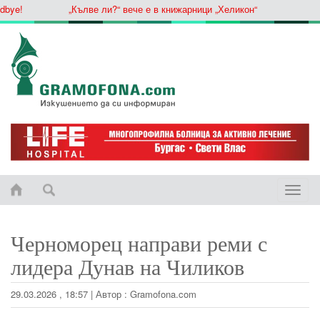
e!
„Кълве ли?“ вече е в книжарници „Хеликон“
Toggle
naviga
Черноморец направи реми с
лидера Дунав на Чиликов
29.03.2026 , 18:57
|
Автор :
Gramofona.com