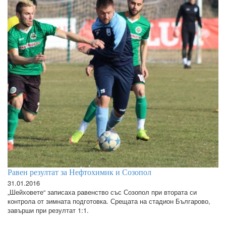
Равен резултат за Нефтохимик и Созопол
31.01.2016
„Шейховете“ записаха равенство със Созопол при втората си
контрола от зимната подготовка. Срещата на стадион Българово,
завърши при резултат 1:1.