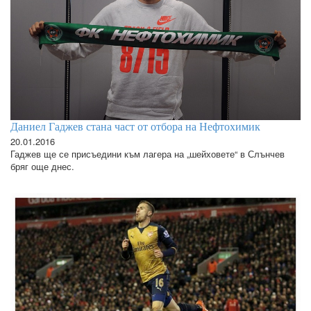
Даниел Гаджев стана част от отбора на Нефтохимик
20.01.2016
Гаджев ще се присъедини към лагера на „шейховете“ в Слънчев
бряг още днес.