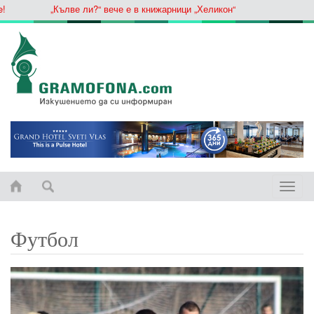
„Кълве ли?“ вече е в книжарници „Хеликон“
Toggle
naviga
Футбол