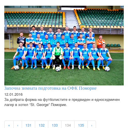
Започна зимната подготовка на ОФК Поморие
12.01.2016
За добрата форма на футболистите е предвиден и едноседмичен
лагер в хотел “St. George” Поморие.
«
‹
131
132
133
134
135
›