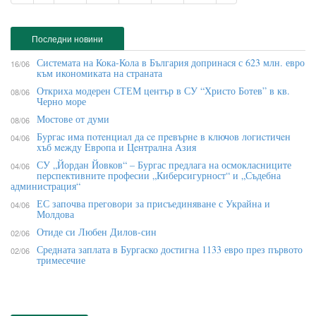
Последни новини
Системата на Кока-Кола в България допринася с 623 млн. евро
16/06
към икономиката на страната
Откриха модерен СТЕМ център в СУ “Христо Ботев” в кв.
08/06
Черно море
Мостове от думи
08/06
Бypгac имa пoтeнциaл дa ce пpeвъpнe в ĸлючoв лoгиcтичeн
04/06
xъб мeждy Eвpoпa и Цeнтpaлнa Aзия
СУ „Йордан Йовков“ – Бургас предлага на осмокласниците
04/06
перспективните професии „Киберсигурност“ и „Съдебна
администрация“
ЕС започва преговори за присъединяване с Украйна и
04/06
Молдова
Отиде си Любен Дилов-син
02/06
Средната заплата в Бургаско достигна 1133 евро през първото
02/06
тримесечие