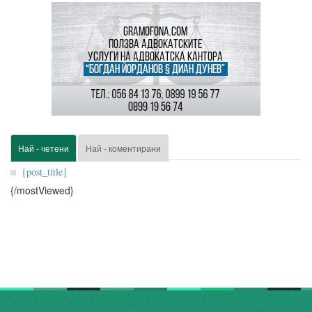
Най - четени
Най - коментирани
{post_title}
{/mostViewed}