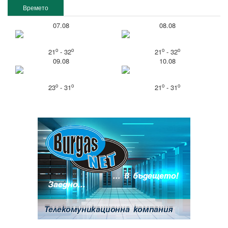
Времето
07.08
08.08
o
o
o
o
21
- 32
21
- 32
09.08
10.08
o
o
o
o
23
- 31
21
- 31