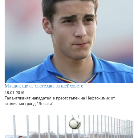
Младок ще се състезава за шейховете
18.01.2016
Талантливият нападател е преотстъпен на Нефтохимик от
столичния гранд "Левски".