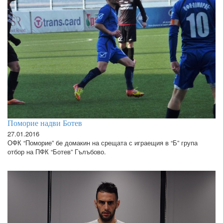
Поморие надви Ботев
27.01.2016
ОФК “Поморие” бе домакин на срещата с играещия в “Б” група
отбор на ПФК “Ботев” Гълъбово.