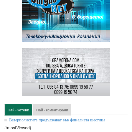
Най - четени
Най - коментирани
Ватерполистите продължават във финалната шестица
{/mostViewed}