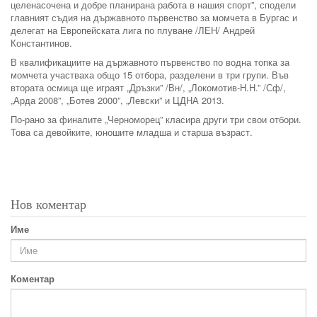
целенасочена и добре планирана работа в нашия спорт”, сподели
главният съдия на държавното първенство за момчета в Бургас и
делегат на Европейската лига по плуване /ЛЕН/ Андрей
Константинов.
В квалификациите на държавното първенство по водна топка за
момчета участваха общо 15 отбора, разделени в три групи. Във
втората осмица ще играят „Дръзки” /Вн/, „Локомотив-Н.Н.” /Сф/,
„Арда 2008”, „Ботев 2000”, „Левски” и ЦДНА 2013.
По-рано за финалите „Черноморец” класира други три свои отбори.
Това са девойките, юношите младша и старша възраст.
Нов коментар
Име
Коментар