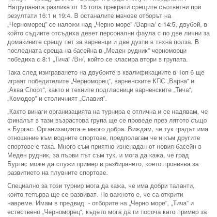
Натрупаната разлика от 15 гола прекрати срещите съответни при
резултати 16:1 и 19:4. В останалите мачове отборът на
„Черноморец” се наложи над „Черно море” /Варна/ с 14:5, двубой, в
който съдиите отсъдиха девет персонални фаула с по две лични за
домакините срещу пет за варненци и две дузпи в тяхна полза. В
последната среща на басейна в „Меден рудник” черноморци
победиха с 8:1 „Тича” /Вн/, който се класира втори в групата.
Така след изиграването на двубоите в квалификациите в Топ 6 ще
играят победителите „Черноморец”, варненските КПС „Варна” и
„Аква Спорт”, както и техните подгласници варненските „Тича”,
„Комодор” и столичният „Славия”.
„Както винаги организацията на турнира е отлична и се надявам, че
финалът в тази възрастова група ще се проведе през лятото също
в Бургас. Организацията е много добра. Виждам, че тук градът има
отношение към водните спортове, предполагам че и към другите
спортове е така. Много съм приятно изненадан от новия басейн в
Меден рудник, за първи път съм тук, и мога да кажа, че град
Бургас може да служи пример в разбирането, което проявява за
развитието на плувните спортове.
Специално за този турнир мога да кажа, че има добри таланти,
които тепърва ще се развиват. Но важното е, че са открити
навреме. Имам в предвид - отборите на „Черно море”, „Тича” и
естествено „Черноморец”, където мога да ги посоча като пример за