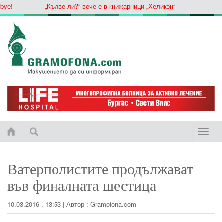
ye!
„Кълве ли?“ вече е в книжарници „Хеликон“
Toggle
naviga
Ватерполистите продължават
във финалната шестица
10.03.2016 , 13:53
|
Автор :
Gramofona.com