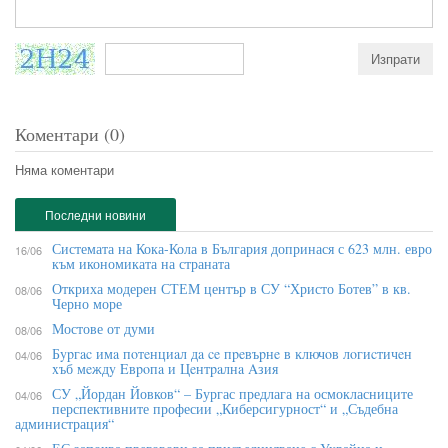
Коментари (0)
Няма коментари
Последни новини
Системата на Кока-Кола в България допринася с 623 млн. евро
16/06
към икономиката на страната
Откриха модерен СТЕМ център в СУ “Христо Ботев” в кв.
08/06
Черно море
Мостове от думи
08/06
Бypгac имa пoтeнциaл дa ce пpeвъpнe в ĸлючoв лoгиcтичeн
04/06
xъб мeждy Eвpoпa и Цeнтpaлнa Aзия
СУ „Йордан Йовков“ – Бургас предлага на осмокласниците
04/06
перспективните професии „Киберсигурност“ и „Съдебна
администрация“