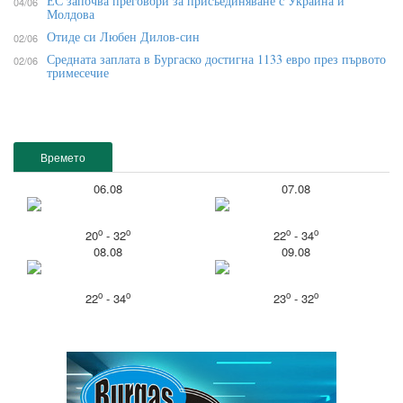
ЕС започва преговори за присъединяване с Украйна и
04/06
Молдова
Отиде си Любен Дилов-син
02/06
Средната заплата в Бургаско достигна 1133 евро през първото
02/06
тримесечие
Времето
06.08
07.08
o
o
o
o
20
- 32
22
- 34
08.08
09.08
o
o
o
o
22
- 34
23
- 32