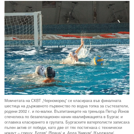
Момчетата на СКВТ „Черноморец” се класираха във финалната
шестица на държавното първенство по водна топка за състезатели,
родени 2002 г. и по-малки. Възпитаниците на треньора Петър Йонов
спечелиха по безапелационен начин квалификацията в Бургас и
оглавиха класирането в групата. Бургаските ватерполисти записаха
пълен актив от победи, като две от тях постигнаха с технически
нокаут – срещу „Ботев” /Враца/ и „Арда Уникум” /Кърджали/.