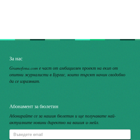
За нас
Gramofona.com е част от амбициозен проект на екип от
опитни журналисти в Бургас, които търсят начин сводобно
да се изразяват.
Абонамент за бюлетин
Абонирайте се за нашия бюлетин и ще получавате най-
актуалните новини директно на вашия и-мейл.