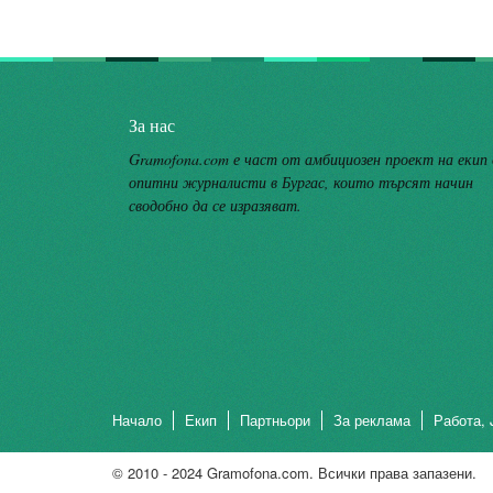
За нас
Gramofona.com е част от амбициозен проект на екип
опитни журналисти в Бургас, които търсят начин
сводобно да се изразяват.
Начало
Екип
Партньори
За реклама
Работа, 
© 2010 - 2024 Gramofona.com. Всички права запазени.