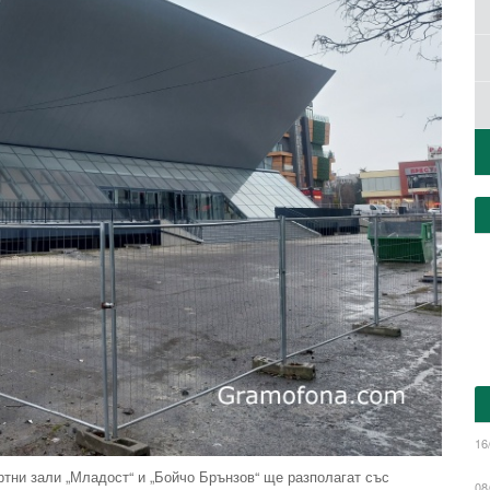
16
ртни зали „Младост“ и „Бойчо Брънзов“ ще разполагат със
08