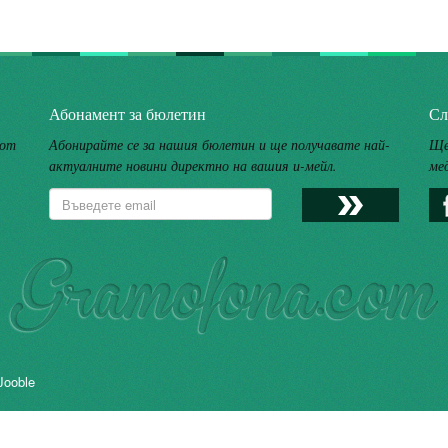
Абонамент за бюлетин
Сл
 от
Абонирайте се за нашия бюлетин и ще получавате най-
Ще
актуалните новини директно на вашия и-мейл.
ме
Jooble