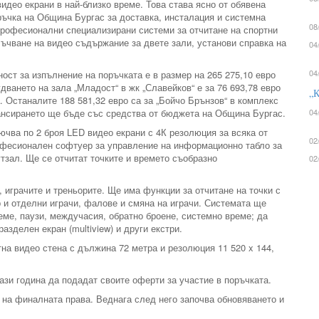
идео екрани в най-близко време. Това става ясно от обявена
ъчка на Община Бургас за доставка, инсталация и системна
08
професионални специализирани системи за отчитане на спортни
лъчване на видео съдържание за двете зали, установи справка на
04
.
04
ност за изпълнение на поръчката е в размер на 265 275,10 евро
дването на зала „Младост“ в жк „Славейков“ е за 76 693,78 евро
„К
. Останалите 188 581,32 евро са за „Бойчо Брънзов“ в комплекс
ансирането ще бъде със средства от бюджета на Община Бургас.
04
ючва по 2 броя LED видео екрани с 4К резолюция за всяка от
02
офесионален софтуер за управление на информационно табло за
тзал. Ще се отчитат точките и времето съобразно
02
 играчите и треньорите. Ще има функции за отчитане на точки с
р и отделни играчи, фалове и смяна на играчи. Системата ще
еме, паузи, междучасия, обратно броене, системно време; да
разделен екран (multiview) и други екстри.
а видео стена с дължина 72 метра и резолюция 11 520 x 144,
ази година да подадат своите оферти за участие в поръчката.
е на финалната права. Веднага след него започва обновяването и