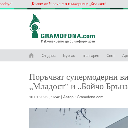
ye!
„Кълве ли?“ вече е в книжарници „Хеликон“
От днес
Бургас
България
Свят
Ар
Поръчват супермодерни ви
„Младост“ и „Бойчо Брънз
10.01.2026 , 16:42
|
Автор :
Gramofona.com