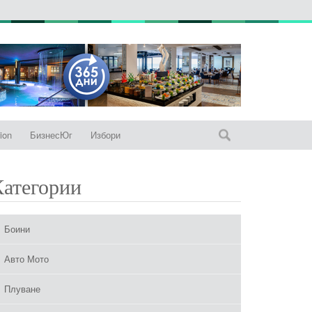
ion
БизнесЮг
Избори
Категории
Боини
Авто Мото
Плуване