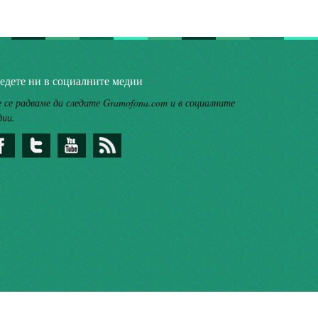
едете ни в социалните медии
 се радваме да следите Gramofona.com и в социалните
дии.