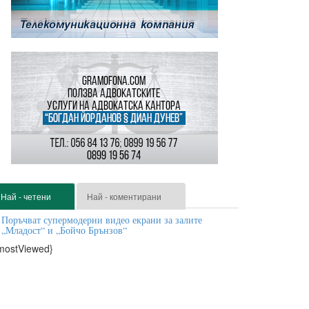
Най - четени
Най - коментирани
Поръчват супермодерни видео екрани за залите
„Младост“ и „Бойчо Брънзов“
mostViewed}