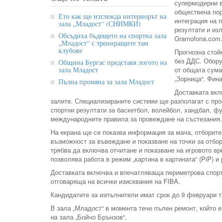
супермодерни в
обществена пор
Ето как ще изглежда интериорът на
интеграция на 
зала „Младост“ (СНИМКИ)
резултати и из
Обсъдиха бъдещето на спортна зала
Gramofona.com
„Младост“ с трениращите там
клубове
Прогнозна стой
без ДДС. Обору
Община Бургас представя логото на
зала Младост
от общата сума
„Зорница“. Фин
Пълна промяна за зала Младост
Доставката вкл
залите. Специализираните системи ще разполагат с пр
спортни резултати за баскетбол, волейбол, хандбал, фу
международните правила за провеждане на състезания.
На екрана ще се показва информация за мача, отборите,
възможност за въвеждане и показване на точки за отбо
трябва да включва отчитане и показване на игровото вр
позволява работа в режим „картина в картината“ (PiP) и 
Доставката включва и впечатляваща периметрова спортн
отговаряща на всички изисквания на FIBA.
Кандидатите за изпълнители имат срок до 9 февруари т
В зала „Младост“ в момента тече пълен ремонт, който 
на зала „Бойчо Брънзов“.