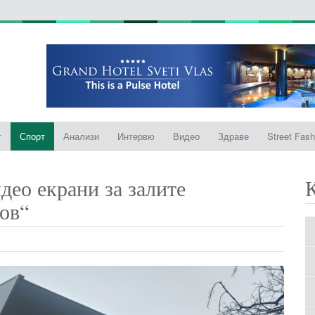
т
Спорт
Анализи
Интервю
Видео
Здраве
Street Fash
део екрани за залите
ов“