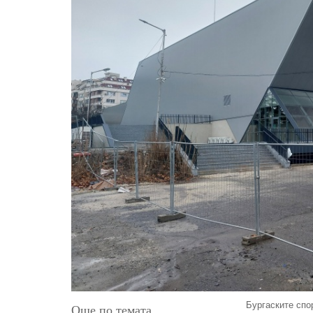
Бургаските спо
Още по темата