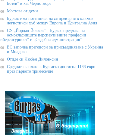
Ботев” в кв. Черно море
Мостове от думи
/06
Бypгac имa пoтeнциaл дa ce пpeвъpнe в ĸлючoв
/06
лoгиcтичeн xъб мeждy Eвpoпa и Цeнтpaлнa Aзия
СУ „Йордан Йовков“ – Бургас предлага на
/06
осмокласниците перспективните професии
иберсигурност“ и „Съдебна администрация“
ЕС започва преговори за присъединяване с Украйна
/06
и Молдова
Отиде си Любен Дилов-син
/06
Средната заплата в Бургаско достигна 1133 евро
/06
през първото тримесечие