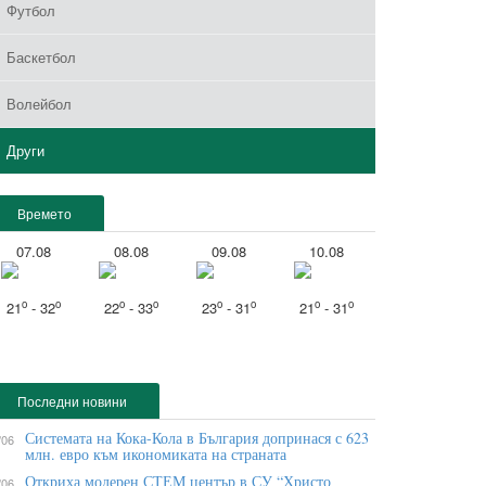
Футбол
Баскетбол
Волейбол
Други
Времето
07.08
08.08
09.08
10.08
o
o
o
o
o
o
o
o
21
- 32
22
- 33
23
- 31
21
- 31
Последни новини
Системата на Кока-Кола в България допринася с 623
/06
млн. евро към икономиката на страната
Откриха модерен СТЕМ център в СУ “Христо
/06