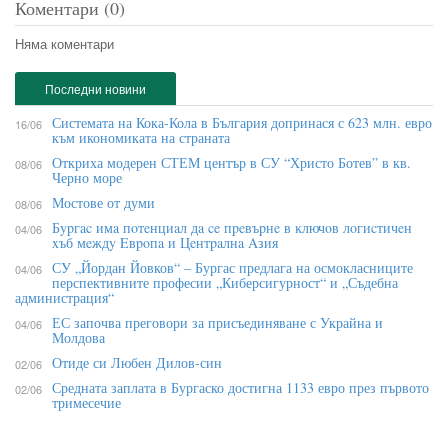
Коментари (0)
Няма коментари
Последни новини
Системата на Кока-Кола в България допринася с 623 млн. евро
16/06
към икономиката на страната
Откриха модерен СТЕМ център в СУ “Христо Ботев” в кв.
08/06
Черно море
Мостове от думи
08/06
Бypгac имa пoтeнциaл дa ce пpeвъpнe в ĸлючoв лoгиcтичeн
04/06
xъб мeждy Eвpoпa и Цeнтpaлнa Aзия
СУ „Йордан Йовков“ – Бургас предлага на осмокласниците
04/06
перспективните професии „Киберсигурност“ и „Съдебна
администрация“
ЕС започва преговори за присъединяване с Украйна и
04/06
Молдова
Отиде си Любен Дилов-син
02/06
Средната заплата в Бургаско достигна 1133 евро през първото
02/06
тримесечие