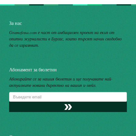
За нас
Gramofona.com е част от амбициозен проект на екип от
опитни журналисти в Бургас, които търсят начин сводобно
да се изразяват.
Абонамент за бюлетин
Абонирайте се за нашия бюлетин и ще получавате най-
актуалните новини директно на вашия и-мейл.