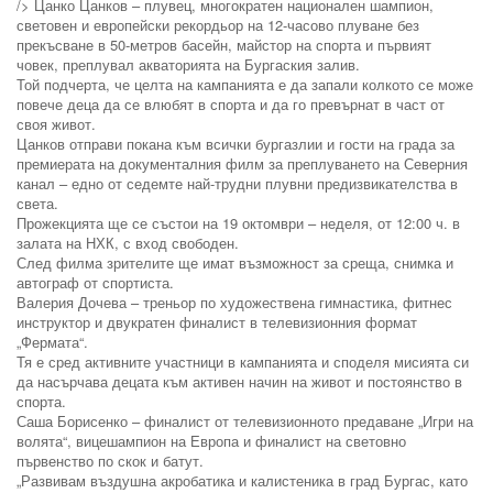
/> Цанко Цанков – плувец, многократен национален шампион,
световен и европейски рекордьор на 12-часово плуване без
прекъсване в 50-метров басейн, майстор на спорта и първият
човек, преплувал акваторията на Бургаския залив.
Той подчерта, че целта на кампанията е да запали колкото се може
повече деца да се влюбят в спорта и да го превърнат в част от
своя живот.
Цанков отправи покана към всички бургазлии и гости на града за
премиерата на документалния филм за преплуването на Северния
канал – едно от седемте най-трудни плувни предизвикателства в
света.
Прожекцията ще се състои на 19 октомври – неделя, от 12:00 ч. в
залата на НХК, с вход свободен.
След филма зрителите ще имат възможност за среща, снимка и
автограф от спортиста.
Валерия Дочева – треньор по художествена гимнастика, фитнес
инструктор и двукратен финалист в телевизионния формат
„Фермата“.
Тя е сред активните участници в кампанията и споделя мисията си
да насърчава децата към активен начин на живот и постоянство в
спорта.
Саша Борисенко – финалист от телевизионното предаване „Игри на
волята“, вицешампион на Европа и финалист на световно
първенство по скок и батут.
„Развивам въздушна акробатика и калистеника в град Бургас, като