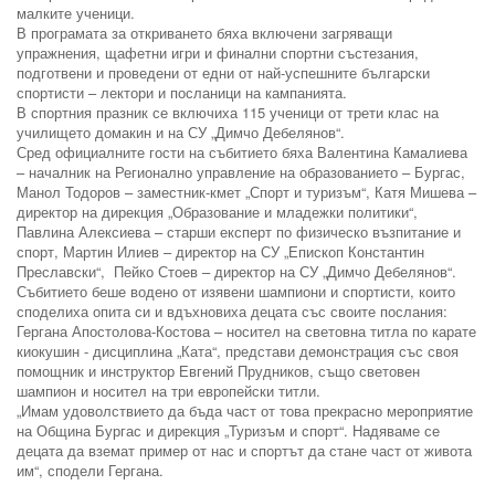
малките ученици.
В програмата за откриването бяха включени загряващи
упражнения, щафетни игри и финални спортни състезания,
подготвени и проведени от едни от най-успешните български
спортисти – лектори и посланици на кампанията.
В спортния празник се включиха 115 ученици от трети клас на
училището домакин и на СУ „Димчо Дебелянов“.
Сред официалните гости на събитието бяха Валентина Камалиева
– началник на Регионално управление на образованието – Бургас,
Манол Тодоров – заместник-кмет „Спорт и туризъм“, Катя Мишева –
директор на дирекция „Образование и младежки политики“,
Павлина Алексиева – старши експерт по физическо възпитание и
спорт, Мартин Илиев – директор на СУ „Епископ Константин
Преславски“, Пейко Стоев – директор на СУ „Димчо Дебелянов“.
Събитието беше водено от изявени шампиони и спортисти, които
споделиха опита си и вдъхновиха децата със своите послания:
Гергана Апостолова-Костова – носител на световна титла по карате
киокушин - дисциплина „Ката“, представи демонстрация със своя
помощник и инструктор Евгений Прудников, също световен
шампион и носител на три европейски титли.
„Имам удоволствието да бъда част от това прекрасно мероприятие
на Община Бургас и дирекция „Туризъм и спорт“. Надяваме се
децата да вземат пример от нас и спортът да стане част от живота
им“, сподели Гергана.