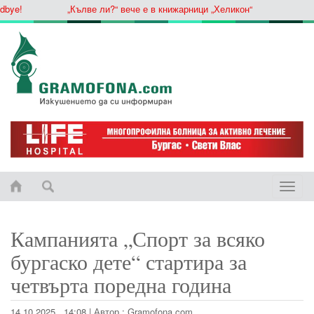
e!
„Кълве ли?“ вече е в книжарници „Хеликон“
Toggle
naviga
Кампанията „Спорт за всяко
бургаско дете“ стартира за
четвърта поредна година
14.10.2025 , 14:08
|
Автор :
Gramofona.com