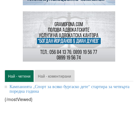
Най - четени
Най - коментирани
Кампанията „Спорт за всяко бургаско дете“ стартира за четвърта
поредна година
{/mostViewed}