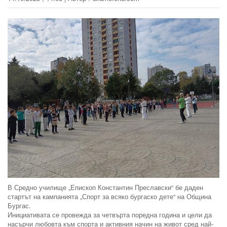
В Средно училище „Епископ Константин Преславски“ бе даден
стартът на кампанията „Спорт за всяко бургаско дете“ на Община
Бургас.
Инициативата се провежда за четвърта поредна година и цели да
насърчи любовта към спорта и активния начин на живот сред най-