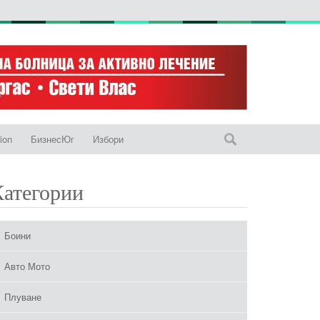
ion
БизнесЮг
Избори
Категории
Боини
Авто Мото
Плуване