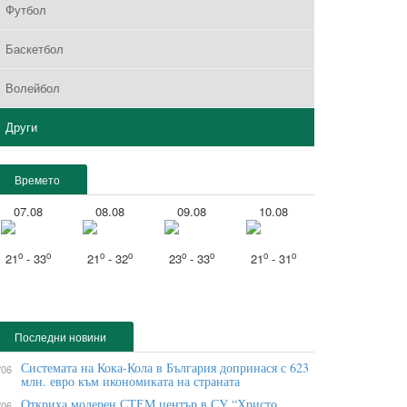
Футбол
Баскетбол
Волейбол
Други
Времето
07.08
08.08
09.08
10.08
o
o
o
o
o
o
o
o
21
- 33
21
- 32
23
- 33
21
- 31
Последни новини
Системата на Кока-Кола в България допринася с 623
/06
млн. евро към икономиката на страната
Откриха модерен СТЕМ център в СУ “Христо
/06