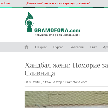
ye!
„Кълве ли?“ вече е в книжарници „Хеликон“
От днес
Бургас
България
Свят
Ар
Хандбал жени: Поморие з
Сливница
08.03.2016 , 11:54
|
Автор :
Gramofona.com