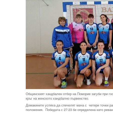
Общинският хандбален отбор на Поморие загуби при го
кръг на женското хандбално първенство.
Домакините успяха да спечелят мача с четери точки ра
положения. Победата с 27:23 бе определена като реван