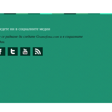
едете ни в социалните медии
 се радваме да следите Gramofona.com и в социалните
дии.