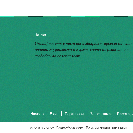
За нас
Gramofona.com е част от амбициозен проект на екип
опитни журналисти в Бургас, които търсят начин
сводобно да се изразяват.
Начало
Екип
Партньори
За реклама
Работа, 
© 2010 - 2024 Gramofona.com. Всички права запазени.