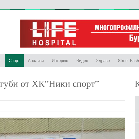
т
Спорт
Анализи
Интервю
Видео
Здраве
Street Fash
агуби от ХК”Ники спорт”