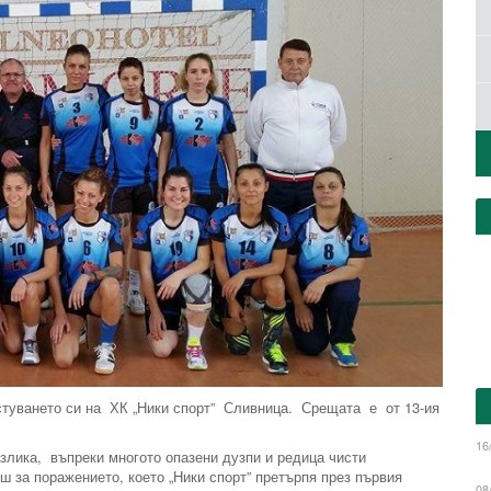
стуването си на ХК „Ники спорт” Сливница. Срещата е от 13-ия
16
злика, въпреки многото опазени дузпи и редица чисти
ш за поражението, което „Ники спорт” претърпя през първия
08