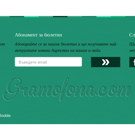
Абонамент за бюлетин
Сл
 от
Абонирайте се за нашия бюлетин и ще получавате най-
Ще
актуалните новини директно на вашия и-мейл.
ме
Jooble