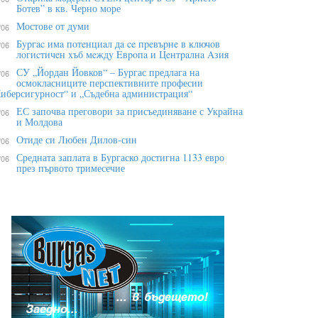
Ботев” в кв. Черно море
Мостове от думи
/06
Бypгac имa пoтeнциaл дa ce пpeвъpнe в ĸлючoв
/06
лoгиcтичeн xъб мeждy Eвpoпa и Цeнтpaлнa Aзия
СУ „Йордан Йовков“ – Бургас предлага на
/06
осмокласниците перспективните професии
иберсигурност“ и „Съдебна администрация“
ЕС започва преговори за присъединяване с Украйна
/06
и Молдова
Отиде си Любен Дилов-син
/06
Средната заплата в Бургаско достигна 1133 евро
/06
през първото тримесечие