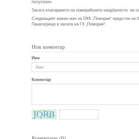
полусезон.
Засега класирането на поморийските хандбалисти не се
Следващият важен мач за ОХК „Поморие” предстои на 02
Панагюрище в залата на ГХ „Поморие''.
Нов коментар
Име
Коментар
Коментари (0)