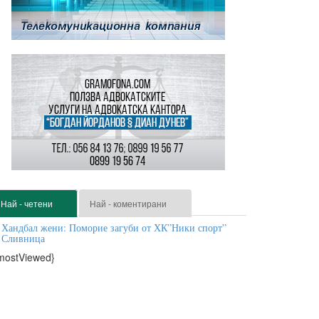
Най - четени
Най - коментирани
Хандбал жени: Поморие загуби от ХК”Ники спорт”
Сливница
mostViewed}