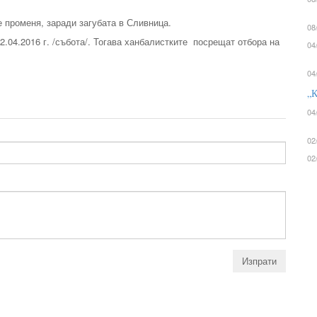
 променя, заради загубата в Сливница.
08
.04.2016 г. /събота/. Тогава ханбалистките посрещат отбора на
04
04
„К
04
02
02