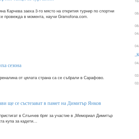
16
на Карчева заеха 3-то място на открития турнир по спортни
08
 се провежда в момента, научи Gramofona.com.
08
04
04
„К
04
иха сезона
02
реналина от цялата страна са се събрали в Сарафово.
02
ави ще се състезават в памет на Димитър Янков
 пристигат в Слънчев бряг за участие в „Мемориал Димитър
ата купа за кадети…