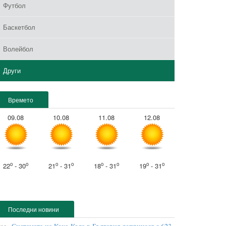
Футбол
Баскетбол
Волейбол
Други
Времето
09.08
10.08
11.08
12.08
o
o
o
o
o
o
o
o
22
- 30
21
- 31
18
- 31
19
- 31
Последни новини