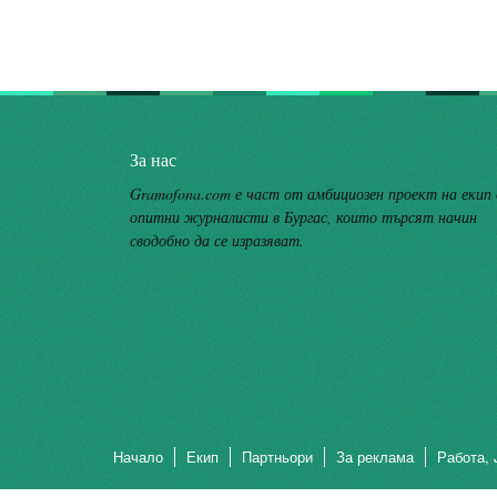
За нас
Gramofona.com е част от амбициозен проект на екип
опитни журналисти в Бургас, които търсят начин
сводобно да се изразяват.
Начало
Екип
Партньори
За реклама
Работа, 