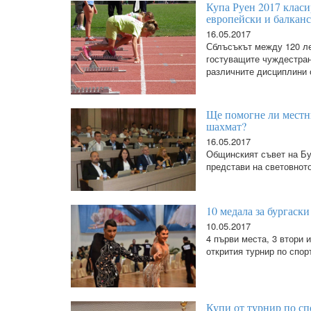
Купа Руен 2017 класи
европейски и балкан
16.05.2017
Сблъсъкът между 120 ле
гостуващите чуждестран
различните дисциплини 
Ще помогне ли местни
шахмат?
16.05.2017
Общинският съвет на Бу
представи на световнот
10 медала за бургаск
10.05.2017
4 първи места, 3 втори 
открития турнир по спор
Купи от турнир по сп