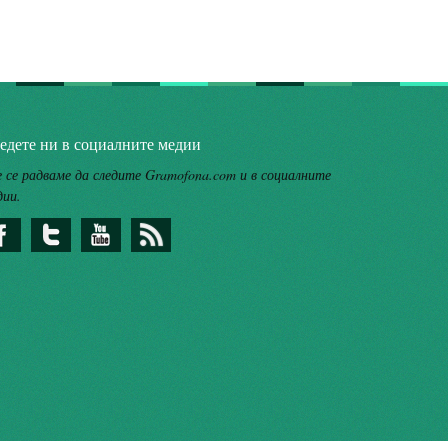
едете ни в социалните медии
 се радваме да следите Gramofona.com и в социалните
дии.