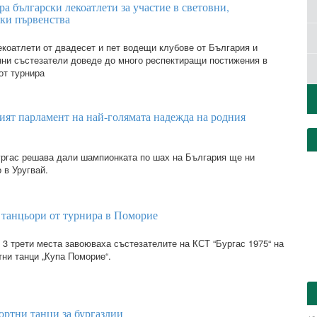
ра български лекоатлети за участие в световни,
ски първенства
коатлети от двадесет и пет водещи клубове от България и
ни състезатели доведе до много респектиращи постижения в
от турнира
ят парламент на най-голямата надежда на родния
ргас решава дали шампионката по шах на България ще ни
о в Уругвай.
и танцьори от турнира в Поморие
и 3 трети места завоюваха състезателите на КСТ “Бургас 1975“ на
тни танци „Купа Поморие“.
ортни танци за бургазлии