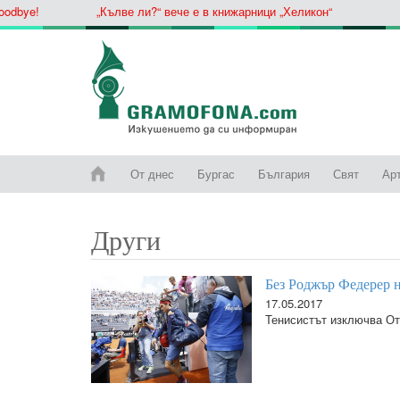
ye!
„Кълве ли?“ вече е в книжарници „Хеликон“
От днес
Бургас
България
Свят
Ар
Други
Без Роджър Федерер н
17.05.2017
Тенисистът изключва Отк