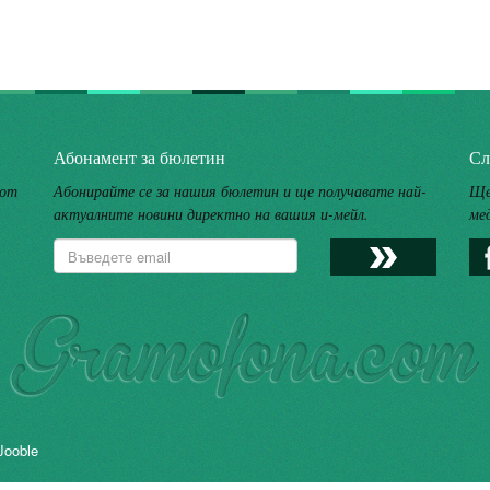
Абонамент за бюлетин
Сл
 от
Абонирайте се за нашия бюлетин и ще получавате най-
Ще
актуалните новини директно на вашия и-мейл.
ме
Jooble