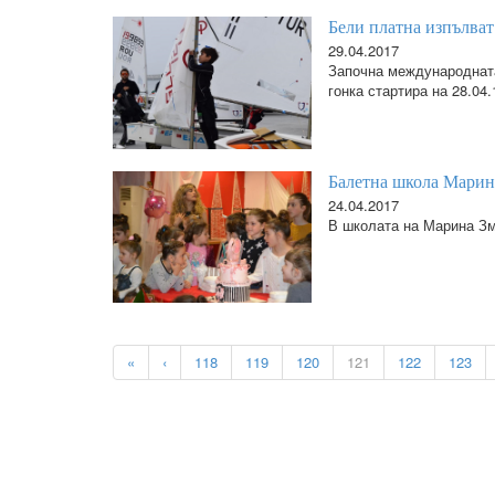
Бели платна изпълват
29.04.2017
Започна международната
гонка стартира на 28.04.
Балетна школа Марин
24.04.2017
В школата на Марина Зме
«
‹
118
119
120
121
122
123