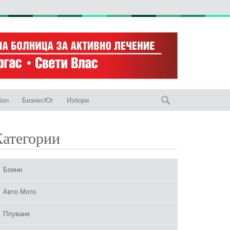
ion
БизнесЮг
Избори
Категории
Боини
Авто Мото
Плуване