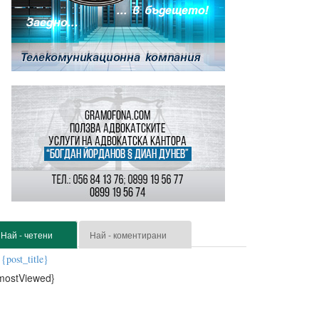
Най - четени
Най - коментирани
{post_title}
mostViewed}