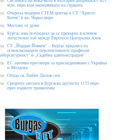
Системата на Кока-Кола в България допринася с 623
/06
млн. евро към икономиката на страната
Откриха модерен СТЕМ център в СУ “Христо
/06
Ботев” в кв. Черно море
Мостове от думи
/06
Бypгac имa пoтeнциaл дa ce пpeвъpнe в ĸлючoв
/06
лoгиcтичeн xъб мeждy Eвpoпa и Цeнтpaлнa Aзия
СУ „Йордан Йовков“ – Бургас предлага на
/06
осмокласниците перспективните професии
иберсигурност“ и „Съдебна администрация“
ЕС започва преговори за присъединяване с Украйна
/06
и Молдова
Отиде си Любен Дилов-син
/06
Средната заплата в Бургаско достигна 1133 евро
/06
през първото тримесечие