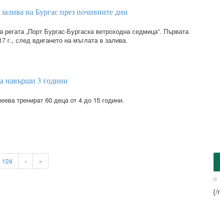
 залива на Бургас през почивните дни
 регата „Порт Бургас-Бургаска ветроходна седмица”. Първата
17 г., след вдигането на мъглата в залива.
а навърши 3 години
ева тренират 60 деца от 4 до 15 години.
124
›
»
{/