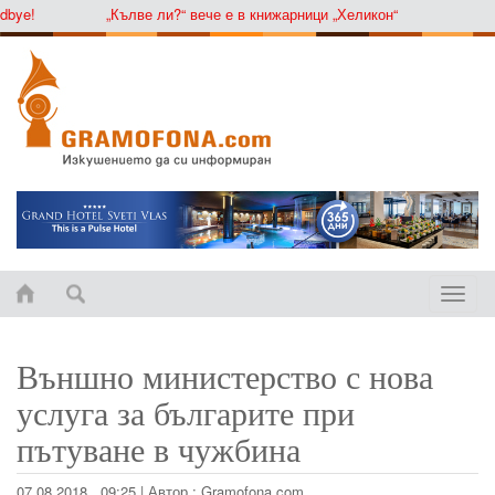
ye!
„Кълве ли?“ вече е в книжарници „Хеликон“
Toggle
naviga
Външно министерство с нова
услуга за българите при
пътуване в чужбина
07.08.2018 , 09:25
|
Автор :
Gramofona.com