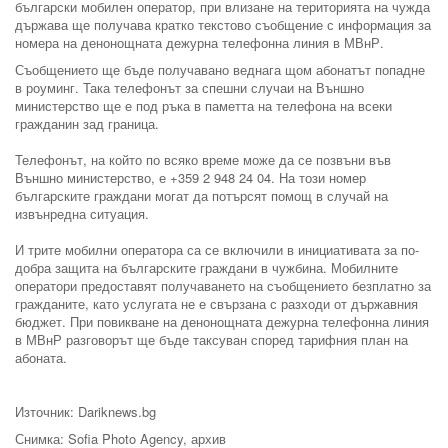
български мобилен оператор, при влизане на територията на чужда
държава ще получава кратко текстово съобщение с информация за
номера на денонощната дежурна телефонна линия в МВнР.
Съобщението ще бъде получавано веднага щом абонатът попадне
в роуминг. Така телефонът за спешни случаи на Външно
министерство ще е под ръка в паметта на телефона на всеки
гражданин зад граница.
Телефонът, на който по всяко време може да се позвъни във
Външно министерство, е +359 2 948 24 04. На този номер
българските граждани могат да потърсят помощ в случай на
извънредна ситуация.
И трите мобилни оператора са се включили в инициативата за по-
добра защита на българските граждани в чужбина. Мобилните
оператори предоставят получаването на съобщението безплатно за
гражданите, като услугата не е свързана с разходи от държавния
бюджет. При повикване на денонощната дежурна телефонна линия
в МВнР разговорът ще бъде таксуван според тарифния план на
абоната.
Източник: Dariknews.bg
Снимка: Sofia Photo Agency, архив