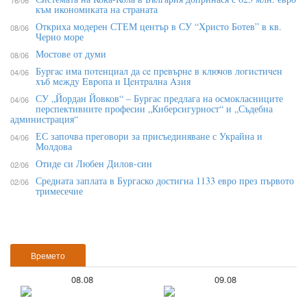
към икономиката на страната
Откриха модерен СТЕМ център в СУ “Христо Ботев” в кв.
08/06
Черно море
Мостове от думи
08/06
Бypгac имa пoтeнциaл дa ce пpeвъpнe в ĸлючoв лoгиcтичeн
04/06
xъб мeждy Eвpoпa и Цeнтpaлнa Aзия
СУ „Йордан Йовков“ – Бургас предлага на осмокласниците
04/06
перспективните професии „Киберсигурност“ и „Съдебна
администрация“
ЕС започва преговори за присъединяване с Украйна и
04/06
Молдова
Отиде си Любен Дилов-син
02/06
Средната заплата в Бургаско достигна 1133 евро през първото
02/06
тримесечие
Времето
08.08
09.08