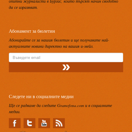
опитни журналисти в Бургас, които търсят начин сводобно
да се изразяват.
Абонамент за бюлетин
Абонирайте се за нашия бюлетин и ще получавате най-
актуалните новини директно на вашия и-мейл.
Следете ни в социалните медии
Ще се радваме да следите Gramofona.com и в социалните
медии.