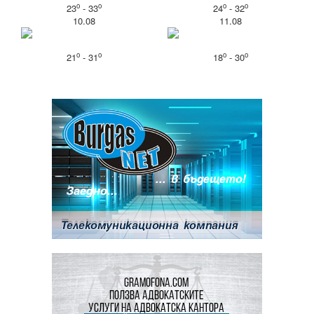
o
o
o
o
23
- 33
24
- 32
10.08
11.08
o
o
o
o
21
- 31
18
- 30