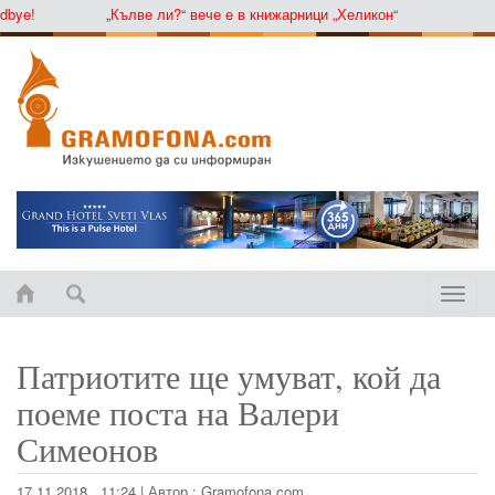
ye!
„Кълве ли?“ вече е в книжарници „Хеликон“
Toggle
naviga
Патриотите ще умуват, кой да
поеме поста на Валери
Симеонов
17.11.2018 , 11:24
|
Автор :
Gramofona.com