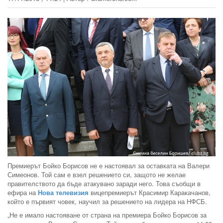
Премиерът Бойко Борисов не е настоявал за оставката на Валери
Симеонов. Той сам е взел решението си, защото не желае
правителството да бъде атакувано заради него. Това съобщи в
ефира на
Нова телевизия
вицепремиерът Красимир Каракачанов,
който е първият човек, научил за решението на лидера на НФСБ.
„Не е имало настояване от страна на премиера Бойко Борисов за