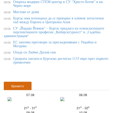
Откриха модерен СТЕМ център в СУ “Христо Ботев” в кв.
08/06
Черно море
Мостове от думи
08/06
Бypгac имa пoтeнциaл дa ce пpeвъpнe в ĸлючoв лoгиcтичeн
04/06
xъб мeждy Eвpoпa и Цeнтpaлнa Aзия
СУ „Йордан Йовков“ – Бургас предлага на осмокласниците
04/06
перспективните професии „Киберсигурност“ и „Съдебна
администрация“
ЕС започва преговори за присъединяване с Украйна и
04/06
Молдова
Отиде си Любен Дилов-син
02/06
Средната заплата в Бургаско достигна 1133 евро през първото
02/06
тримесечие
Времето
07.08
08.08
o
o
o
o
21
- 31
21
- 32
09.08
10.08