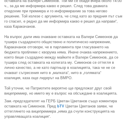
оставката на Валери Симеонов. Той ми се обади вчера около 14:00
ч., за да ме информира какво е решил. След това двамата
отидохме при премиера и го информирахме за това негово
решение. Той излезе с аргумента, че след като аз предния път съм
го спасил, е редно да ме информира какво е решил да направи”,
каза Каракачанов.
На въпрос дали има очакване оставката на Валери Симеонов да
тушира създаденото обществено и политическо напрежение,
Каракачанов отговори, че в парламента при гласуването на
бюджета проблеми с кворума няма. Иначе очаква напрежението,
което беше създадено между майките и Валери Симеонов, да се
тушира след оставката на колегата му. Симеонов се оттегля в
лично качество, а не като партньор в коалицията, така че не се
очакват сътресения нито в „малката”, нито в „голямата”
коалиция, каза още лидерът на ВМРО.
Той уточни, че Патриотите вероятно ще предложат друг свой
вицепремиер, но името му е въпрос на обсъждане в коалицията.
Зам.-председателят на ГЕРБ Цветан Цветанов също коментира
оставката на Симеонов. Пред
bTV
Цветан Цветанов заяви, че
оттеглянето на вицепремиера „няма да счупи конструкцията на
управляващата коалиция“.