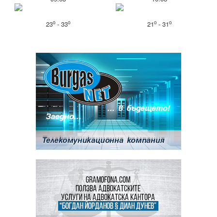
o
o
o
o
23
- 33
21
- 31