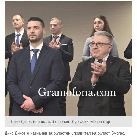
Дико Диков (с очилата) е новият бургаски губернатор
Дико Диков е назначен за областен управител на област Бургас,