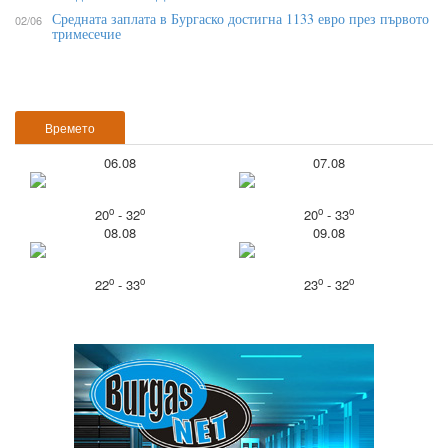
Средната заплата в Бургаско достигна 1133 евро през първото
02/06
тримесечие
Времето
06.08
07.08
o
o
o
o
20
- 32
20
- 33
08.08
09.08
o
o
o
o
22
- 33
23
- 32