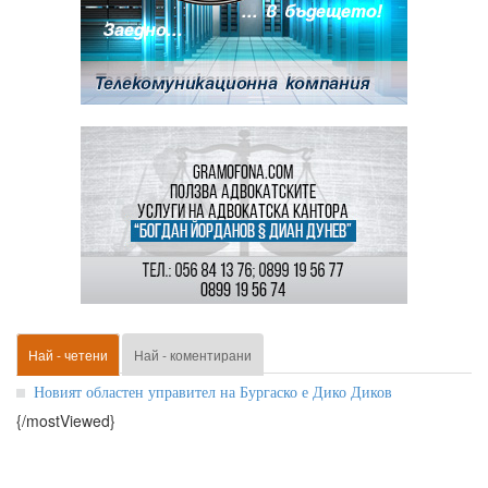
Най - четени
Най - коментирани
Новият областен управител на Бургаско е Дико Диков
{/mostViewed}