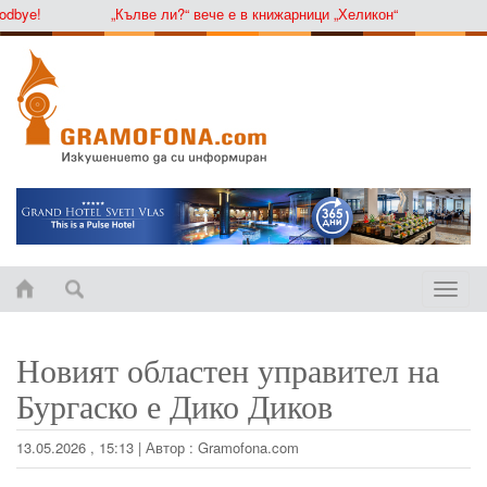
ye!
„Кълве ли?“ вече е в книжарници „Хеликон“
Toggle
naviga
Новият областен управител на
Бургаско е Дико Диков
13.05.2026 , 15:13
|
Автор :
Gramofona.com