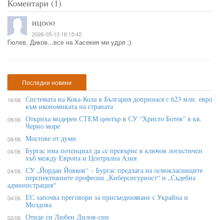
Коментари (1)
ицоoo
2026-05-13 18:15:42
Гюлев, Диков...все на Хасекия ми удря ;)
Последни новини
Системата на Кока-Кола в България допринася с 623 млн. евро
16/06
към икономиката на страната
Откриха модерен СТЕМ център в СУ “Христо Ботев” в кв.
08/06
Черно море
Мостове от думи
08/06
Бypгac имa пoтeнциaл дa ce пpeвъpнe в ĸлючoв лoгиcтичeн
04/06
xъб мeждy Eвpoпa и Цeнтpaлнa Aзия
СУ „Йордан Йовков“ – Бургас предлага на осмокласниците
04/06
перспективните професии „Киберсигурност“ и „Съдебна
администрация“
ЕС започва преговори за присъединяване с Украйна и
04/06
Молдова
Отиде си Любен Дилов-син
02/06