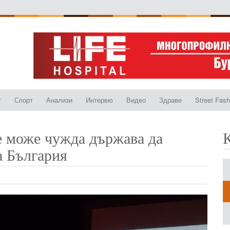
т
Спорт
Анализи
Интервю
Видео
Здраве
Street Fash
 може чужда държава да
а България