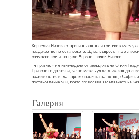
Корнелия Нинова отправи първата си критика към служе
неадекватно на остановката. „Днес въпросът на въпроси
размахва прсът на цяла Европа”, заяви Нинова.
Тя призна, че е изненадана от реакцията на Огнян Гердж
Призова го да заяви, че не може чужда държава да опр
правителството да спре концесията на летище София, з
постановление 208, което позволява заселването на беж
Галерия