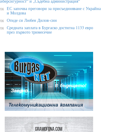
иберсигурност“ и „Съдебна администрация“
ЕС започва преговори за присъединяване с Украйна
/06
и Молдова
Отиде си Любен Дилов-син
/06
Средната заплата в Бургаско достигна 1133 евро
/06
през първото тримесечие