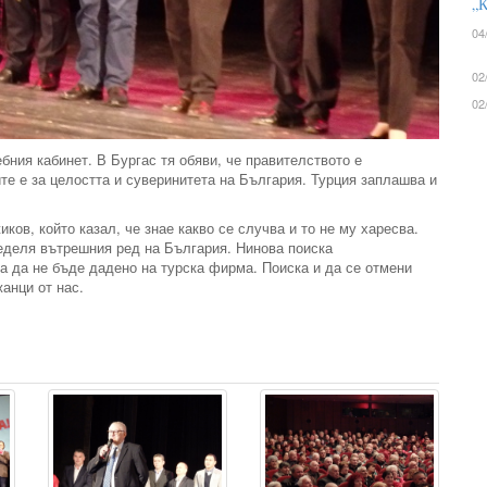
„К
04
02
02
бния кабинет. В Бургас тя обяви, че правителството е
те е за целостта и суверинитета на България. Турция заплашва и
иков, който казал, че знае какво се случва и то не му харесва.
еделя вътрешния ред на България. Нинова поиска
а да не бъде дадено на турска фирма. Поиска и да се отмени
анци от нас.