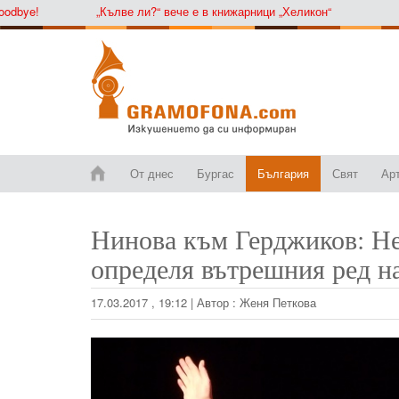
e!
„Кълве ли?“ вече е в книжарници „Хеликон“
От днес
Бургас
България
Свят
Ар
Нинова към Герджиков: Не
определя вътрешния ред н
17.03.2017 , 19:12
|
Автор :
Женя Петкова