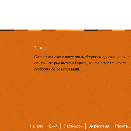
За нас
Gramofona.com е част от амбициозен проект на екип
опитни журналисти в Бургас, които търсят начин
сводобно да се изразяват.
Начало
Екип
Партньори
За реклама
Работа, 