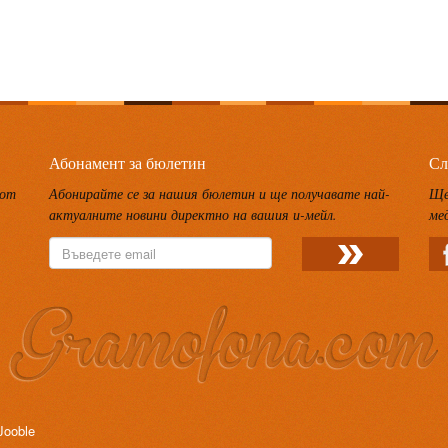
Абонамент за бюлетин
Сл
 от
Абонирайте се за нашия бюлетин и ще получавате най-
Ще
актуалните новини директно на вашия и-мейл.
ме
Jooble