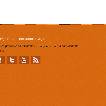
едете ни в социалните медии
 се радваме да следите Gramofona.com и в социалните
дии.