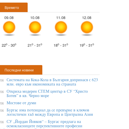
Времето
09.08
10.08
11.08
12.08
o
o
o
o
o
o
o
o
22
- 30
21
- 31
18
- 31
19
- 31
Последни новини
Системата на Кока-Кола в България допринася с 623
/06
млн. евро към икономиката на страната
Откриха модерен СТЕМ център в СУ “Христо
/06
Ботев” в кв. Черно море
Мостове от думи
/06
Бypгac имa пoтeнциaл дa ce пpeвъpнe в ĸлючoв
/06
лoгиcтичeн xъб мeждy Eвpoпa и Цeнтpaлнa Aзия
СУ „Йордан Йовков“ – Бургас предлага на
/06
осмокласниците перспективните професии