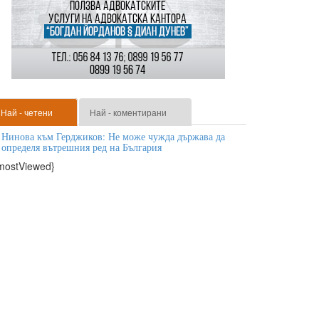
Най - четени
Най - коментирани
Нинова към Герджиков: Не може чужда държава да
определя вътрешния ред на България
mostViewed}