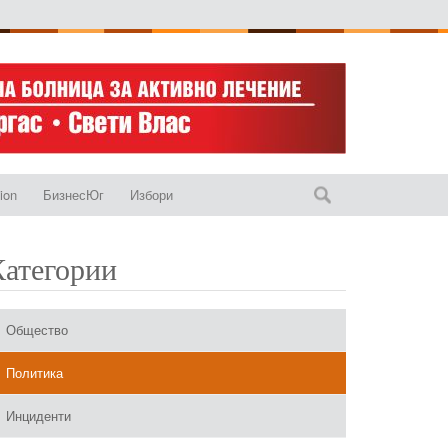
ion
БизнесЮг
Избори
Категории
Общество
Политика
Инциденти