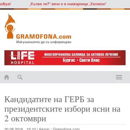
ye!
„Кълве ли?“ вече е в книжарници „Хеликон“
Toggle
naviga
Кандидатите на ГЕРБ за
президентските избори ясни на
2 октомври
30.08.2016 , 15:10
|
Автор :
Gramofona.com