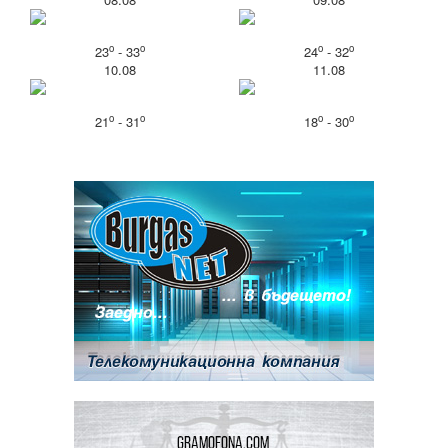
o
o
o
o
23
- 33
24
- 32
10.08
11.08
o
o
o
o
21
- 31
18
- 30