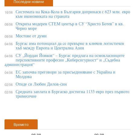
Последни новини
Системата на Кока-Кола в България допринася с 623 млн. евро
16/06
към икономиката на страната
Откриха модерен СТЕМ център в СУ “Христо Ботев” в кв.
08/06
Черно море
Мостове от думи
08/06
Бypгac имa пoтeнциaл дa ce пpeвъpнe в ĸлючoв лoгиcтичeн
04/06
xъб мeждy Eвpoпa и Цeнтpaлнa Aзия
СУ „Йордан Йовков“ – Бургас предлага на осмокласниците
04/06
перспективните професии „Киберсигурност“ и „Съдебна
администрация“
ЕС започва преговори за присъединяване с Украйна и
04/06
Молдова
Отиде си Любен Дилов-син
02/06
Средната заплата в Бургаско достигна 1133 евро през първото
02/06
тримесечие
Времето
08.08
09.08