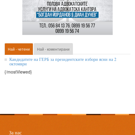
Най - четени
Най - коментирани
Кандидатите на ГЕРБ за президентските избори ясни на 2
октомври
{/mostViewed}
За нас