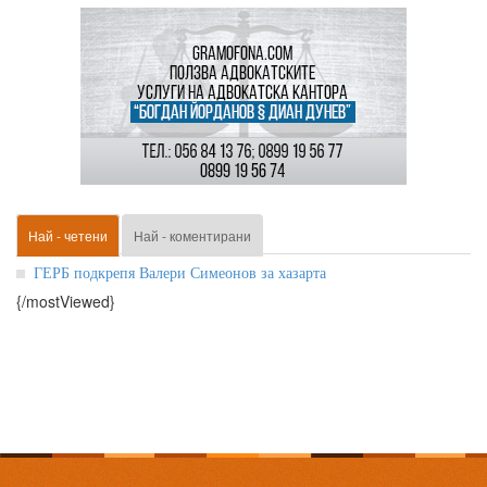
Най - четени
Най - коментирани
ГЕРБ подкрепя Валери Симеонов за хазарта
{/mostViewed}