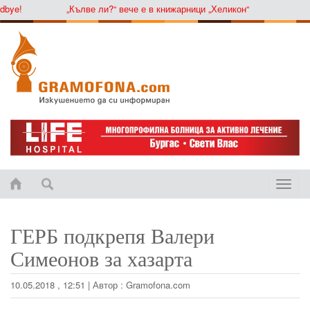
ye!
„Кълве ли?“ вече е в книжарници „Хеликон“
Toggle
naviga
ГЕРБ подкрепя Валери
Симеонов за хазарта
10.05.2018 , 12:51
|
Автор :
Gramofona.com