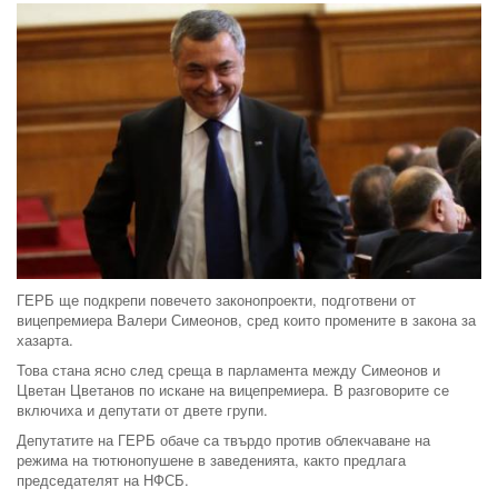
ГЕРБ ще подкрепи повечето законопроекти, подготвени от
вицепремиера Валери Симеонов, сред които промените в закона за
хазарта.
Това стана ясно след среща в парламента между Симеoнов и
Цветан Цветанов по искане на вицепремиера. В разговорите се
включиха и депутати от двете групи.
Депутатите на ГЕРБ обаче са твърдо против облекчаване на
режима на тютюнопушене в заведенията, както предлага
председателят на НФСБ.