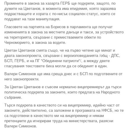
Промените в закона за хазарта ГЕРБ ще подкрепи, защото, по
думите на Цветанов, в момента има епидемия, която заразява
подрастващите и хората с по-нисък социален статус, които се
поддават на тази манипулация.
Гласовете на партията на Борисов в парламента ще получат
измененията в закона за местните данъци и такси, за устройството
на територията, свързани с преместваемите обекти по
Черноморието, в закона за водите.
Цветан Цветанов смята също, че на първо четене ще минат и
двата законопроекта, свързани с вероизповеданията /общ - ДПС,
БСП, ГЕРБ, и на ПГ "Обединени патриоти"/, а между двете
гласувания текстовете биха могли да се обединят в един.
Валери Симеонов ще има среща днес и с БСП по подготвените от
него законопроекти.
За Цветан Цветанов е съвсем нормално вицепремиерът да търси
политическа подкрепа за законите, които предлага на Народното
събрание.
Търся подкрепа в качеството си на вицепремиер, идейно част от
законите, действително, са заложени в програмата на НФСБ, но те
са подготвени в качеството ми на вицепремиер и нямам
претенциите да игнорирам труда на министерствата, разясни
Валери Симеонов.