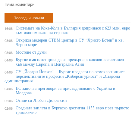
Няма коментари
Последни новини
Системата на Кока-Кола в България допринася с 623 млн. евро
16/06
към икономиката на страната
Откриха модерен СТЕМ център в СУ “Христо Ботев” в кв.
08/06
Черно море
Мостове от думи
08/06
Бypгac имa пoтeнциaл дa ce пpeвъpнe в ĸлючoв лoгиcтичeн
04/06
xъб мeждy Eвpoпa и Цeнтpaлнa Aзия
СУ „Йордан Йовков“ – Бургас предлага на осмокласниците
04/06
перспективните професии „Киберсигурност“ и „Съдебна
администрация“
ЕС започва преговори за присъединяване с Украйна и
04/06
Молдова
Отиде си Любен Дилов-син
02/06
Средната заплата в Бургаско достигна 1133 евро през първото
02/06
тримесечие