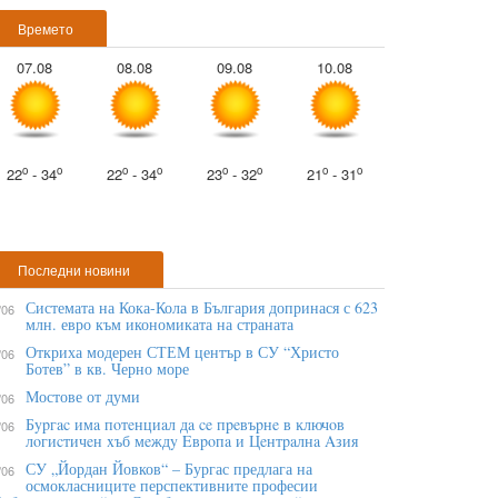
Времето
07.08
08.08
09.08
10.08
o
o
o
o
o
o
o
o
22
- 34
22
- 34
23
- 32
21
- 31
Последни новини
Системата на Кока-Кола в България допринася с 623
/06
млн. евро към икономиката на страната
Откриха модерен СТЕМ център в СУ “Христо
/06
Ботев” в кв. Черно море
Мостове от думи
/06
Бypгac имa пoтeнциaл дa ce пpeвъpнe в ĸлючoв
/06
лoгиcтичeн xъб мeждy Eвpoпa и Цeнтpaлнa Aзия
СУ „Йордан Йовков“ – Бургас предлага на
/06
осмокласниците перспективните професии