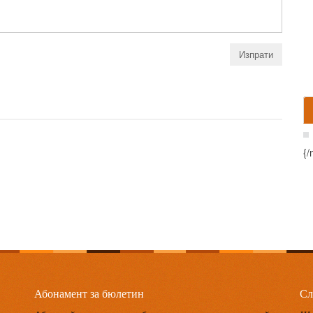
{/
Абонамент за бюлетин
Сл