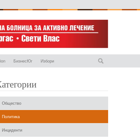
ion
БизнесЮг
Избори
Категории
Общество
Политика
Инциденти