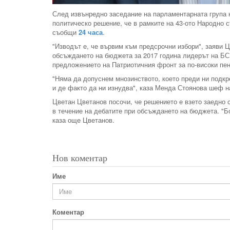
След извънредно заседание на парламентарната група 
политическо решение, че в рамките на 43-ото Народно 
съобщи
24 часа
.
"Изводът е, че вървим към предсрочни избори", заяви Ц
обсъждането на бюджета за 2017 година лидерът на БС
предложението на Патриотичния фронт за по-високи пе
"Няма да допуснем мнозинството, което преди ни подкр
и де факто да ни изнудва", каза Менда Стоянова шеф 
Цветан Цветанов посочи, че решението е взето заедно с
в течение на дебатите при обсъждането на бюджета. "Б
каза още Цветанов.
Нов коментар
Име
Коментар