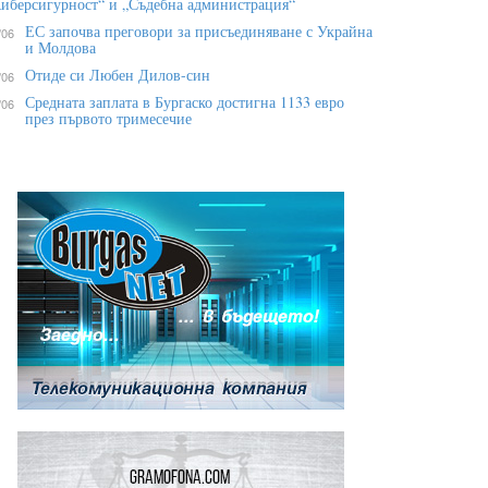
иберсигурност“ и „Съдебна администрация“
ЕС започва преговори за присъединяване с Украйна
/06
и Молдова
Отиде си Любен Дилов-син
/06
Средната заплата в Бургаско достигна 1133 евро
/06
през първото тримесечие