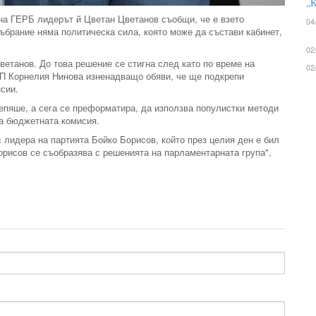
„К
на ГЕРБ лидерът й Цветан Цветанов съобщи, че е взето
04
събрание няма политическа сила, която може да състави кабинет,
02
ветанов. До това решение се стигна след като по време на
02
П Корнелия Нинова изненадващо обяви, че ще подкрепи
нсии.
епяше, а сега се преформатира, да използва популистки методи
на бюджетната комисия.
 лидера на партията Бойко Борисов, който през целия ден е бил
орисов се съобразява с решенията на парламентарната група",