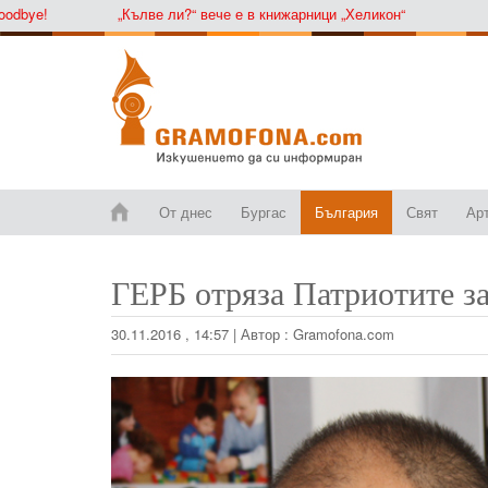
e!
„Кълве ли?“ вече е в книжарници „Хеликон“
От днес
Бургас
България
Свят
Ар
ГЕРБ отряза Патриотите за
30.11.2016 , 14:57
|
Автор :
Gramofona.com