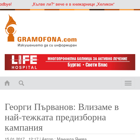
ye!
„Кълве ли?“ вече е в книжарници „Хеликон“
Toggle
naviga
Георги Първанов: Влизаме в
най-тежката предизборна
кампания
15.01.2017 , 12:17
|
Автор :
Мануела Янева