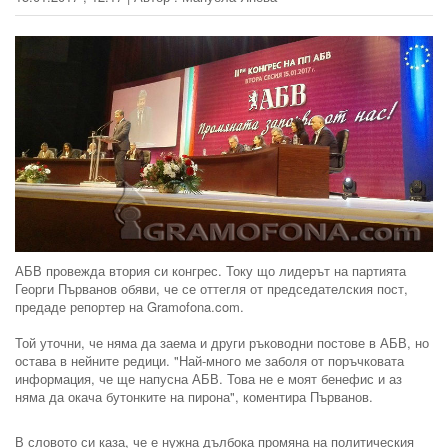
АБВ провежда втория си конгрес. Току що лидерът на партията
Георги Първанов обяви, че се оттегля от председателския пост,
предаде репортер на Gramofona.com.
Той уточни, че няма да заема и други ръководни постове в АБВ, но
остава в нейните редици. "Най-много ме заболя от поръчковата
информация, че ще напусна АБВ. Това не е моят бенефис и аз
няма да окача бутонките на пирона", коментира Първанов.
В словото си каза, че е нужна дълбока промяна на политическия