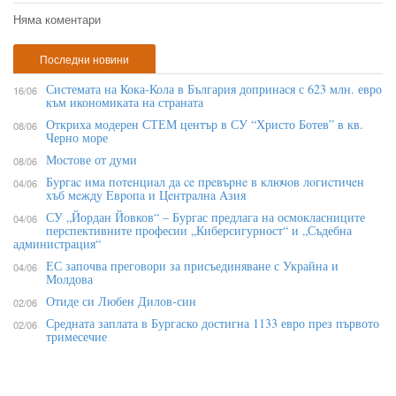
Няма коментари
Последни новини
Системата на Кока-Кола в България допринася с 623 млн. евро
16/06
към икономиката на страната
Откриха модерен СТЕМ център в СУ “Христо Ботев” в кв.
08/06
Черно море
Мостове от думи
08/06
Бypгac имa пoтeнциaл дa ce пpeвъpнe в ĸлючoв лoгиcтичeн
04/06
xъб мeждy Eвpoпa и Цeнтpaлнa Aзия
СУ „Йордан Йовков“ – Бургас предлага на осмокласниците
04/06
перспективните професии „Киберсигурност“ и „Съдебна
администрация“
ЕС започва преговори за присъединяване с Украйна и
04/06
Молдова
Отиде си Любен Дилов-син
02/06
Средната заплата в Бургаско достигна 1133 евро през първото
02/06
тримесечие