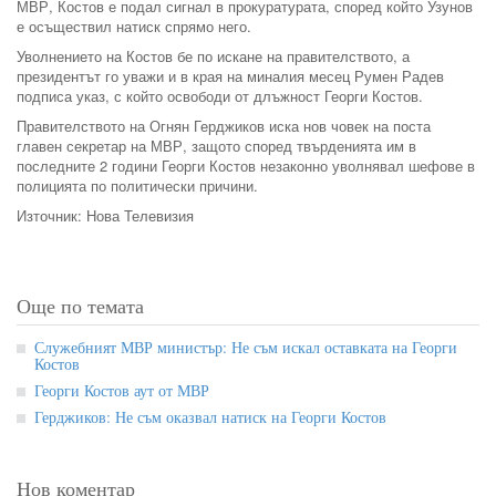
МВР, Костов е подал сигнал в прокуратурата, според който Узунов
е осъществил натиск спрямо него.
Уволнението на Костов бе по искане на правителството, а
президентът го уважи и в края на миналия месец Румен Радев
подписа указ, с който освободи от длъжност Георги Костов.
Правителството на Огнян Герджиков иска нов човек на поста
главен секретар на МВР, защото според твърденията им в
последните 2 години Георги Костов незаконно уволнявал шефове в
полицията по политически причини.
Източник: Нова Телевизия
Още по темата
Служебният МВР министър: Не съм искал оставката на Георги
Костов
Георги Костов аут от МВР
Герджиков: Не съм оказвал натиск на Георги Костов
Нов коментар