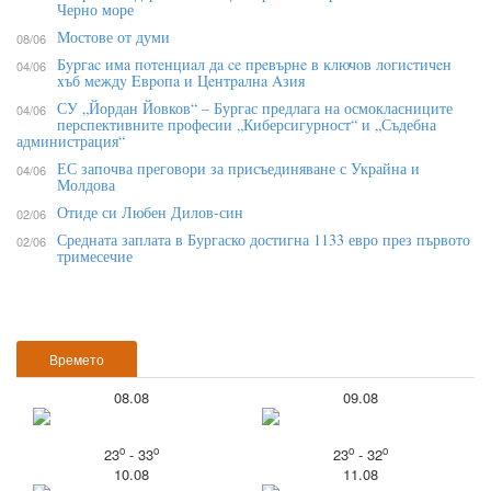
Черно море
Мостове от думи
08/06
Бypгac имa пoтeнциaл дa ce пpeвъpнe в ĸлючoв лoгиcтичeн
04/06
xъб мeждy Eвpoпa и Цeнтpaлнa Aзия
СУ „Йордан Йовков“ – Бургас предлага на осмокласниците
04/06
перспективните професии „Киберсигурност“ и „Съдебна
администрация“
ЕС започва преговори за присъединяване с Украйна и
04/06
Молдова
Отиде си Любен Дилов-син
02/06
Средната заплата в Бургаско достигна 1133 евро през първото
02/06
тримесечие
Времето
08.08
09.08
o
o
o
o
23
- 33
23
- 32
10.08
11.08