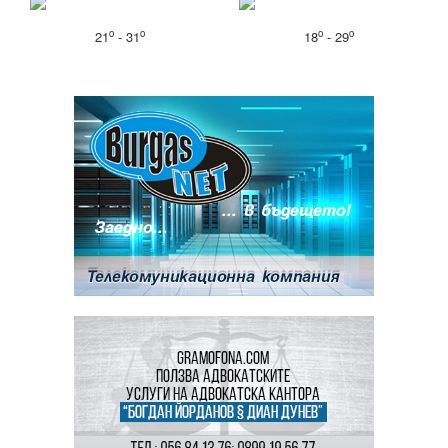
o
o
o
o
21
- 31
18
- 29