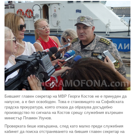
Бившият главен секретар на МВР Георги Костов не е принуден да
напусне, а е бил освободен. Това е становището на Софийската
градска прокуратура, която отказа да образува досъдебно
производство по сигнала на Костов срещу служебния вътрешен
министър Пламен Узунов.
Проверката беше извършена, след като малко преди служебния
кабинет да поиска отстраняването на бившия главен секретар на