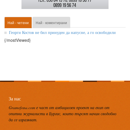
Най - четени
Най - коментирани
Георги Костов не бил принуден да напусне, а го освободили
{/mostViewed}
За нас
Gramofona.com е част от амбициозен проект на екип от
опитни журналисти в Бургас, които търсят начин сводобно
да се изразяват.