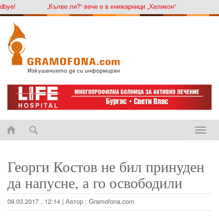
ye!
„Кълве ли?“ вече е в книжарници „Хеликон“
Toggle
naviga
Георги Костов не бил принуден
да напусне, а го освободили
09.03.2017 , 12:14
|
Автор :
Gramofona.com