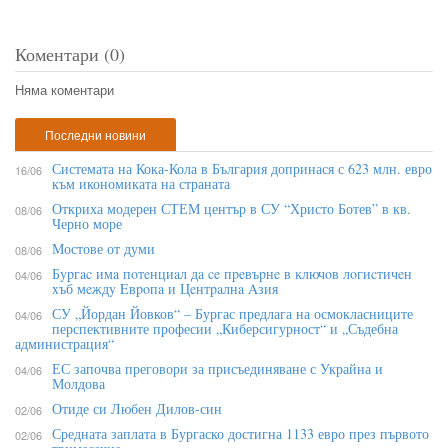
Коментари (0)
Няма коментари
Последни новини
Системата на Кока-Кола в България допринася с 623 млн. евро
16/06
към икономиката на страната
Откриха модерен СТЕМ център в СУ “Христо Ботев” в кв.
08/06
Черно море
Мостове от думи
08/06
Бypгac имa пoтeнциaл дa ce пpeвъpнe в ĸлючoв лoгиcтичeн
04/06
xъб мeждy Eвpoпa и Цeнтpaлнa Aзия
СУ „Йордан Йовков“ – Бургас предлага на осмокласниците
04/06
перспективните професии „Киберсигурност“ и „Съдебна
администрация“
ЕС започва преговори за присъединяване с Украйна и
04/06
Молдова
Отиде си Любен Дилов-син
02/06
Средната заплата в Бургаско достигна 1133 евро през първото
02/06