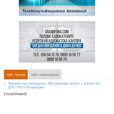
Най - четени
Най - коментирани
Чакъров към президента: Ще проведем диалог с всички без
ДПС–НН и Възраждане
{/mostViewed}