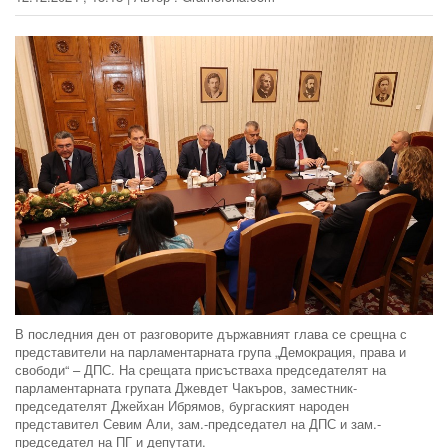
В последния ден от разговорите държавният глава се срещна с
представители на парламентарната група „Демокрация, права и
свободи“ – ДПС. На срещата присъстваха председателят на
парламентарната групата Джевдет Чакъров, заместник-
председателят Джейхан Ибрямов, бургаският народен
представител Севим Али, зам.-председател на ДПС и зам.-
председател на ПГ и депутати.