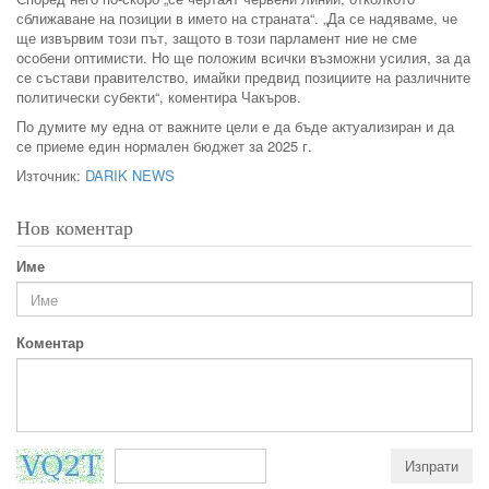
сближаване на позиции в името на страната“. „Да се надяваме, че
ще извървим този път, защото в този парламент ние не сме
особени оптимисти. Но ще положим всички възможни усилия, за да
се състави правителство, имайки предвид позициите на различните
политически субекти“, коментира Чакъров.
По думите му една от важните цели е да бъде актуализиран и да
се приеме един нормален бюджет за 2025 г.
Източник:
DARIK NEWS
Нов коментар
Име
Коментар