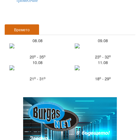
тримесечие
Времето
08.08
09.08
o
o
o
o
20
- 35
23
- 32
10.08
11.08
o
o
o
o
21
- 31
18
- 29