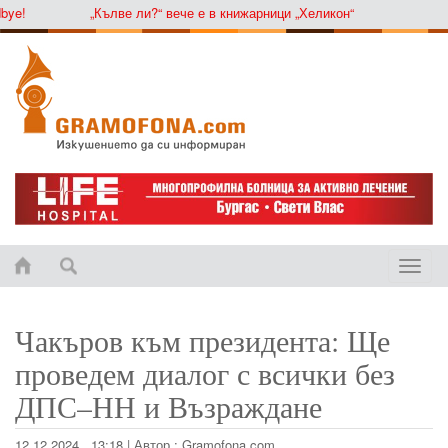
!
„Кълве ли?“ вече е в книжарници „Хеликон“
Toggle
naviga
Чакъров към президента: Ще
проведем диалог с всички без
ДПС–НН и Възраждане
12.12.2024 , 13:18
|
Автор :
Gramofona.com