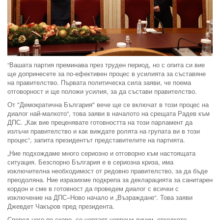
“Вашата партия преминава през труден период, но с опита си вие
ще допринесете за по-ефективен процес в усилията за съставяне
на правителство. Първата политическа сила заяви, че поема
отговорност и ще положи усилия, за да състави правителство.
От "Демократична България" вече ще се включат в този процес на
диалог най-малкото“, това заяви в началото на срещата Радев към
ДПС. „Как вие преценявате готовността на този парламент да
излъчи правителство и как виждате ролята на групата ви в този
процес“, запита президентът представителите на партията.
„Ние подхождаме много сериозно и отговорно към настоящата
ситуация. Безспорно България е в сериозна криза, има
изключителна необходимост от редовно правителство, за да бъде
преодоляна. Ние изразихме подкрепа за декларацията за санитарен
кордон и сме в готовност да проведем диалог с всички с
изключение на ДПС–Ново начало и „Възраждане“. Това заяви
Джевдет Чакъров пред президента.
Според него по-скоро „се чертаят червени линии, отколкото