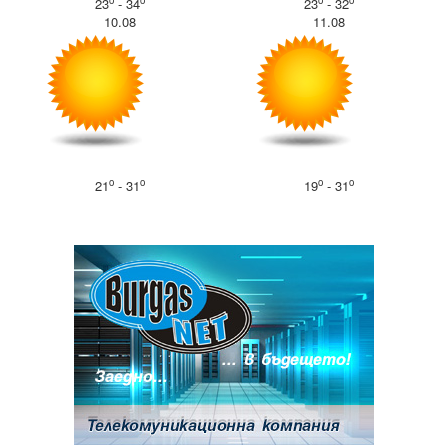
o
o
o
o
23
- 34
23
- 32
10.08
11.08
o
o
o
o
21
- 31
19
- 31