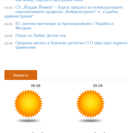
СУ „Йордан Йовков“ – Бургас предлага на осмокласниците
04/06
перспективните професии „Киберсигурност“ и „Съдебна
администрация“
ЕС започва преговори за присъединяване с Украйна и
04/06
Молдова
Отиде си Любен Дилов-син
02/06
Средната заплата в Бургаско достигна 1133 евро през първото
02/06
тримесечие
Времето
08.08
09.08