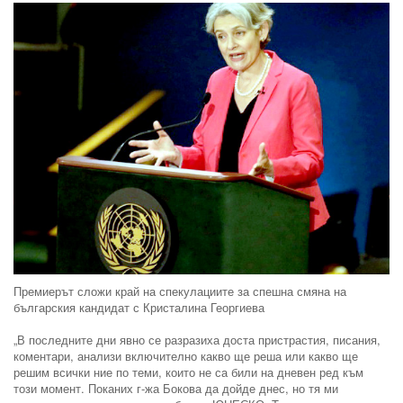
Премиерът сложи край на спекулациите за спешна смяна на
българския кандидат с Кристалина Георгиева
„В последните дни явно се разразиха доста пристрастия, писания,
коментари, анализи включително какво ще реша или какво ще
решим всички ние по теми, които не са били на дневен ред към
този момент. Поканих г-жа Бокова да дойде днес, но тя ми