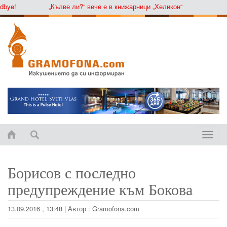
e!
„Кълве ли?“ вече е в книжарници „Хеликон“
Toggle
naviga
Борисов с последно
предупреждение към Бокова
13.09.2016 , 13:48
|
Автор :
Gramofona.com