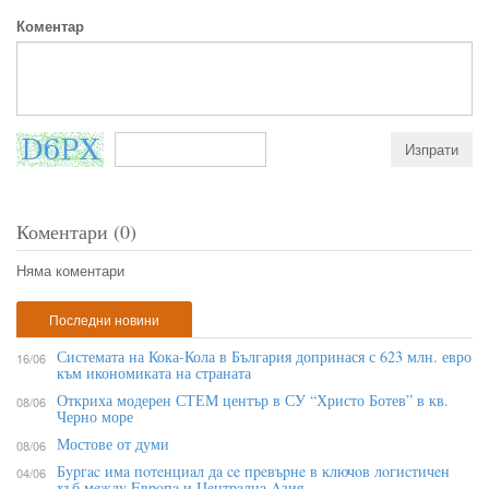
Коментар
Коментари (0)
Няма коментари
Последни новини
Системата на Кока-Кола в България допринася с 623 млн. евро
16/06
към икономиката на страната
Откриха модерен СТЕМ център в СУ “Христо Ботев” в кв.
08/06
Черно море
Мостове от думи
08/06
Бypгac имa пoтeнциaл дa ce пpeвъpнe в ĸлючoв лoгиcтичeн
04/06
xъб мeждy Eвpoпa и Цeнтpaлнa Aзия