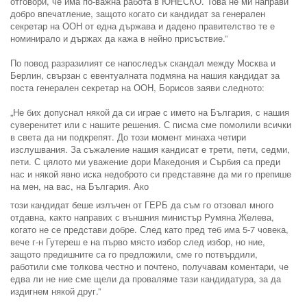
отговори, че има по-важна работа в ЮНЕСКО. Това не ми направи
добро впечатление, защото когато си кандидат за генерален
секретар на ООН от една държава и дадено правителство те е
номинирало и държах да кажа в нейно присъствие.”
По повод разразилият се напоследък скандал между Москва и
Берлин, свързан с евентуалната подмяна на нашия кандидат за
поста генерален секретар на ООН, Борисов заяви следното:
„Не бих допуснал някой да си играе с името на България, с нашия
суверенитет или с нашите решения. С писма сме помолили всички
в света да ни подкрепят. До този момент минаха четири
изслушвания. За съжаление нашия кандисат е трети, пети, седми,
пети. С цялото ми уважение дори Македония и Сърбия са преди
нас и някой явно иска недоброто си представяне да ми го препише
на мен, на вас, на България. Ако
този кандидат беше излъчен от ГЕРБ да съм го отзовал много
отдавна, както направих с външния министър Румяна Желева,
когато не се представи добре. След като пред теб има 5-7 човека,
вече г-н Гутереш е на първо място избор след избор, но ние,
защото предишните са го предложили, сме го потвърдили,
работили сме толкова честно и почтено, получавам коментари, че
едва ли не ние сме щели да проваляме тази кандидатура, за да
издигнем някой друг.”