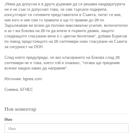
„Няма да допусна и в други държави да се решава кандидатурата
ни и не съм го допуснал това, че сме търсили подкрепа,
консултират се големите представители в Съвета, питат се вие,
ние кого и ние сме го правили и ще го правим до 26-ти.
Задължавам ви всеки да положи максимални усилия, включително
и аз г-жа Бокова на 26-ти да влезе в първите двама, защото
следващото гласуване вече е с цветни бюлетини”, добави Борисов
по повод предстоящото на 26 септември ново гласуване на Съвета
за сигурност на ООН.
След което предупреди, че ако класирането на Бокова след 26
септември не е това, което той е очаквал, “тогава ще преценим
всички заедно какво да направим”.
Източник: bgnes.com
Снимка: БГНЕС
Нов коментар
Име