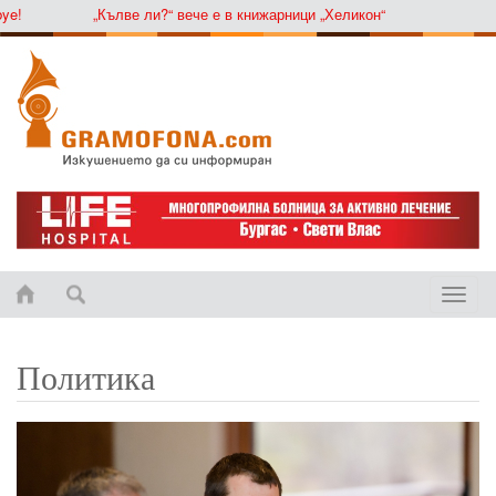
„Кълве ли?“ вече е в книжарници „Хеликон“
Toggle
naviga
Политика