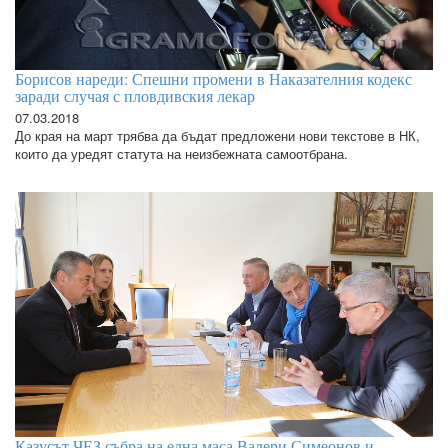
Борисов нареди: Спешни промени в Наказателния кодекс
заради случая с пловдивския лекар
07.03.2018
До края на март трябва да бъдат предложени нови текстове в НК,
които да уредят статута на неизбежната самоотбрана.
Казусът ЧЕЗ събра на една маса Валери Симеонов и