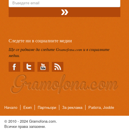
Следете ни в социалните медии
Ще се радваме да следите Gramofona.com и в социалните
медии.
Начало
Екип
Партньори
За реклама
Работа, Jooble
© 2010 - 2024 Gramofona.com.
Всички права запазени.