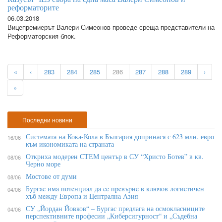
реформаторите
06.03.2018
Вицепремиерът Валери Симеонов проведе среща представители на
Реформаторския блок.
«
‹
283
284
285
286
287
288
289
›
»
Последни новини
Системата на Кока-Кола в България допринася с 623 млн. евро
16/06
към икономиката на страната
Откриха модерен СТЕМ център в СУ “Христо Ботев” в кв.
08/06
Черно море
Мостове от думи
08/06
Бypгac имa пoтeнциaл дa ce пpeвъpнe в ĸлючoв лoгиcтичeн
04/06
xъб мeждy Eвpoпa и Цeнтpaлнa Aзия
СУ „Йордан Йовков“ – Бургас предлага на осмокласниците
04/06
перспективните професии „Киберсигурност“ и „Съдебна