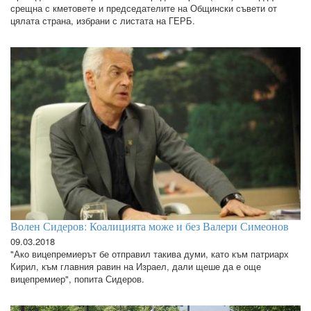
срещна с кметовете и председателите на Общински съвети от
цялата страна, избрани с листата на ГЕРБ.
Волен Сидеров: Коалицията може и без Валери Симеонов
09.03.2018
"Ако вицепремиерът бе отправил такива думи, като към патриарх
Кирил, към главния равин на Израел, дали щеше да е още
вицепремиер", попита Сидеров.