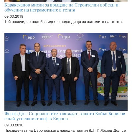
Каракачанов мисли за връщане на Строителни войски и
обучение на неграмотните в гетата
09.03.2018
Той посочи, че подобна идея е подходяща за жителите на гетата.
Жозеф Дол: Социалистите завиждат, защото Бойко Борисов
е най-успешният шеф в Европа
09.03.2018
Президентът на Европейската народна партия (ЕНП) Жозед Дол се