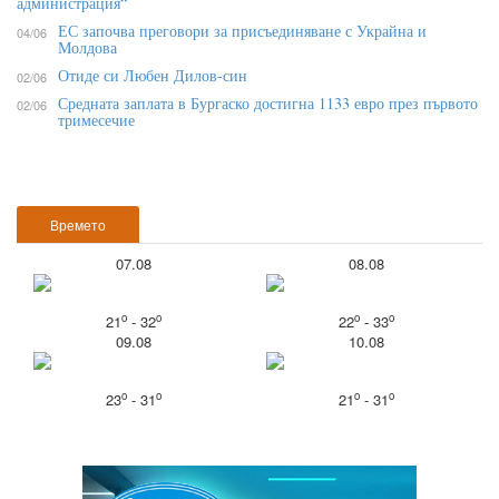
администрация“
ЕС започва преговори за присъединяване с Украйна и
04/06
Молдова
Отиде си Любен Дилов-син
02/06
Средната заплата в Бургаско достигна 1133 евро през първото
02/06
тримесечие
Времето
07.08
08.08
o
o
o
o
21
- 32
22
- 33
09.08
10.08
o
o
o
o
23
- 31
21
- 31