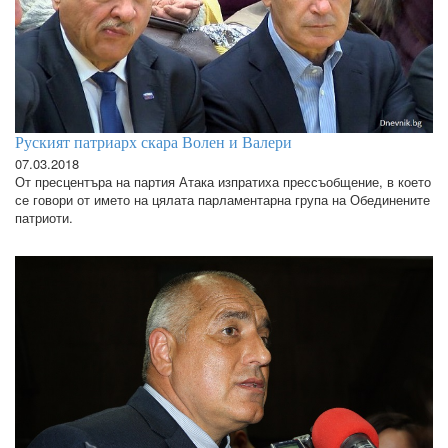
Руският патриарх скара Волен и Валери
07.03.2018
От пресцентъра на партия Атака изпратиха прессъобщение, в което
се говори от името на цялата парламентарна група на Обединените
патриоти.