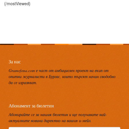
{/mostViewed}
За нас
Gramofona.com е част от амбициозен проект на екип от
опитни журналисти в Бургас, които търсят начин сводобно
да се изразяват.
Абонамент за бюлетин
Абонирайте се за нашия бюлетин и ще получавате най-
актуалните новини директно на вашия и-мейл.