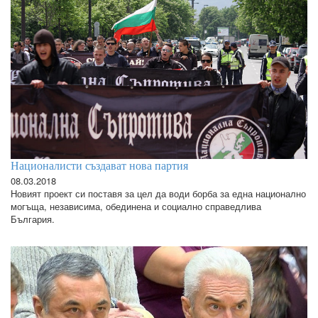
Националисти създават нова партия
08.03.2018
Новият проект си поставя за цел да води борба за една национално
могъща, независима, обединена и социално справедлива
България.