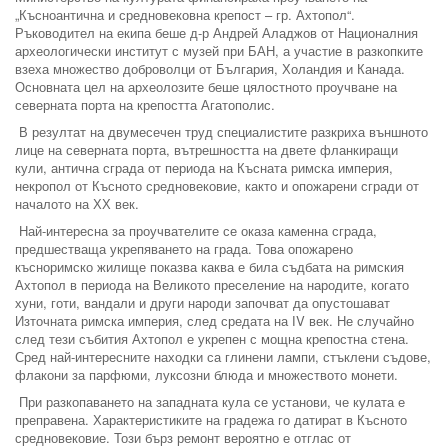
„Късноантична и средновековна крепост – гр. Ахтопол“.
Ръководител на екипа беше д-р Андрей Аладжов от Националния
археологически институт с музей при БАН, а участие в разкопките
взеха множество доброволци от България, Холандия и Канада.
Основната цел на археолозите беше цялостното проучване на
северната порта на крепостта Агатополис.
В резултат на двумесечен труд специалистите разкриха външното
лице на северната порта, вътрешността на двете фланкиращи
кули, антична сграда от периода на Късната римска империя,
некропол от Късното средновековие, както и опожарени сгради от
началото на ХХ век.
Най-интересна за проучвателите се оказа каменна сграда,
предшестваща укрепяването на града. Това опожарено
късноримско жилище показва каква е била съдбата на римския
Ахтопол в периода на Великото преселение на народите, когато
хуни, готи, вандали и други народи започват да опустошават
Източната римска империя, след средата на ІV век. Не случайно
след тези събития Ахтопол е укрепен с мощна крепостна стена.
Сред най-интересните находки са глинени лампи, стъклени съдове,
флакони за парфюми, луксозни блюда и множеството монети.
При разкопаването на западната кула се установи, че кулата е
преправена. Характеристиките на градежа го датират в Късното
средновековие. Този бърз ремонт вероятно е отглас от