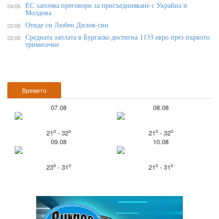
ЕС започва преговори за присъединяване с Украйна и
04/06
Молдова
Отиде си Любен Дилов-син
02/06
Средната заплата в Бургаско достигна 1133 евро през първото
02/06
тримесечие
Времето
07.08
08.08
o
o
o
o
21
- 32
21
- 32
09.08
10.08
o
o
o
o
23
- 31
21
- 31