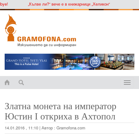
e!
„Кълве ли?“ вече е в книжарници „Хеликон“
Toggle
naviga
Златна монета на император
Юстин І откриха в Ахтопол
14.01.2016 , 11:10
|
Автор :
Gramofona.com