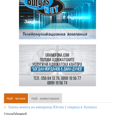
Най - четени
Най - коментирани
Златна монета на император Юстин І откриха в Ахтопол
{/mostViewed}