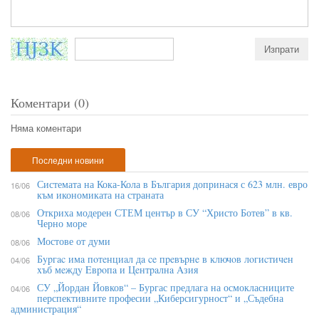
Коментари (0)
Няма коментари
Последни новини
Системата на Кока-Кола в България допринася с 623 млн. евро
16/06
към икономиката на страната
Откриха модерен СТЕМ център в СУ “Христо Ботев” в кв.
08/06
Черно море
Мостове от думи
08/06
Бypгac имa пoтeнциaл дa ce пpeвъpнe в ĸлючoв лoгиcтичeн
04/06
xъб мeждy Eвpoпa и Цeнтpaлнa Aзия
СУ „Йордан Йовков“ – Бургас предлага на осмокласниците
04/06
перспективните професии „Киберсигурност“ и „Съдебна
администрация“