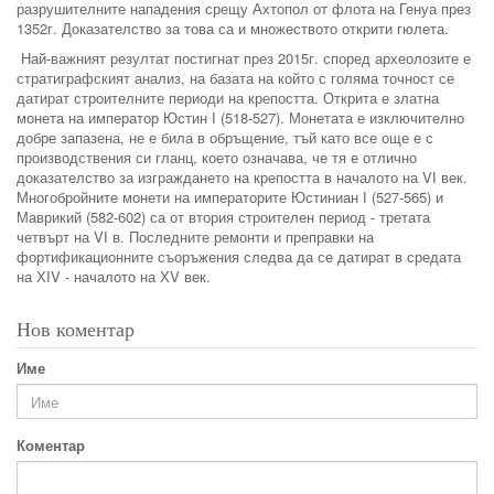
разрушителните нападения срещу Ахтопол от флота на Генуа през
1352г. Доказателство за това са и множеството открити гюлета.
Най-важният резултат постигнат през 2015г. според археолозите е
стратиграфският анализ, на базата на който с голяма точност се
датират строителните периоди на крепостта. Открита е златна
монета на император Юстин І (518-527). Монетата е изключително
добре запазена, не е била в обръщение, тъй като все още е с
производствения си гланц, което означава, че тя е отлично
доказателство за изграждането на крепостта в началото на VІ век.
Многобройните монети на императорите Юстиниан І (527-565) и
Маврикий (582-602) са от втория строителен период - третата
четвърт на VІ в. Последните ремонти и преправки на
фортификационните съоръжения следва да се датират в средата
на ХІV - началото на ХV век.
Нов коментар
Име
Коментар