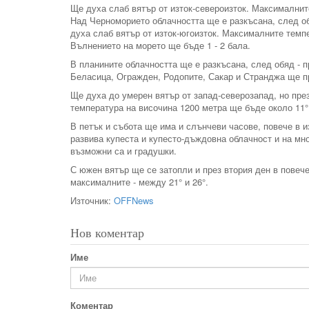
Ще духа слаб вятър от изток-североизток. Максималните
Над Черноморието облачността ще е разкъсана, след о
духа слаб вятър от изток-югоизток. Максималните темпе
Вълнението на морето ще бъде 1 - 2 бала.
В планините облачността ще е разкъсана, след обяд - п
Беласица, Огражден, Родопите, Сакар и Странджа ще п
Ще духа до умерен вятър от запад-северозапад, но пре
температура на височина 1200 метра ще бъде около 11°, 
В петък и събота ще има и слънчеви часове, повече в 
развива купеста и купесто-дъждовна облачност и на мн
възможни са и градушки.
С южен вятър ще се затопли и през втория ден в повече
максималните - между 21° и 26°.
Източник:
OFFNews
Нов коментар
Име
Коментар