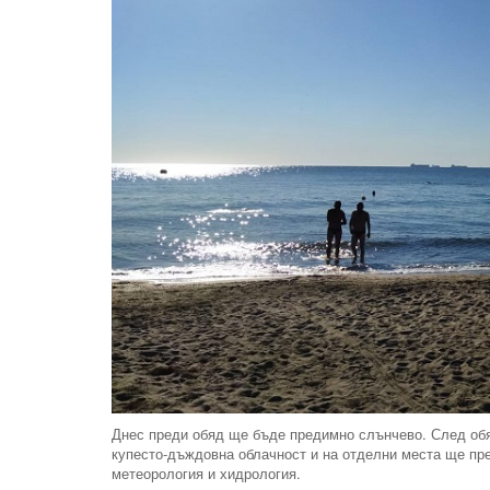
Днес преди обяд ще бъде предимно слънчево. След обяд
купесто-дъждовна облачност и на отделни места ще пр
метеорология и хидрология.