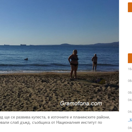
16
08
08
04
04
 ще се развива купеста, в източните и планинските райони,
„К
евали слаб дъжд, съобщиха от Националния институт по
04