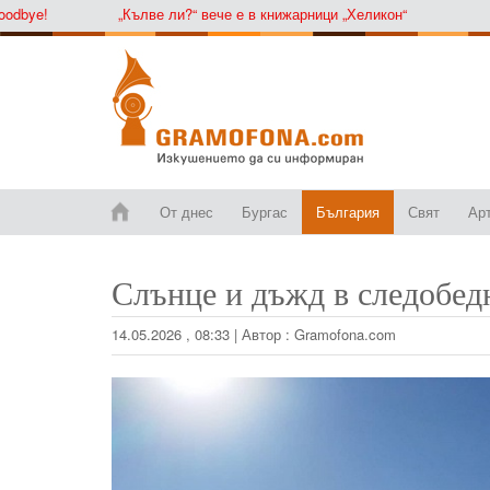
ye!
„Кълве ли?“ вече е в книжарници „Хеликон“
От днес
Бургас
България
Свят
Ар
Слънце и дъжд в следобед
14.05.2026 , 08:33
|
Автор :
Gramofona.com