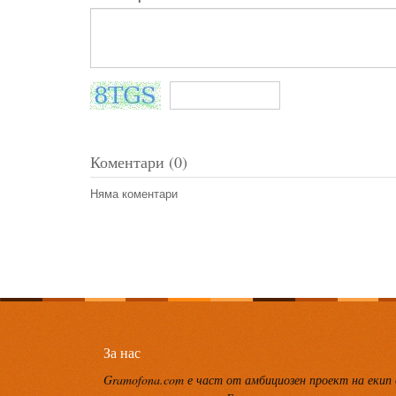
Коментари (0)
Няма коментари
За нас
Gramofona.com е част от амбициозен проект на екип