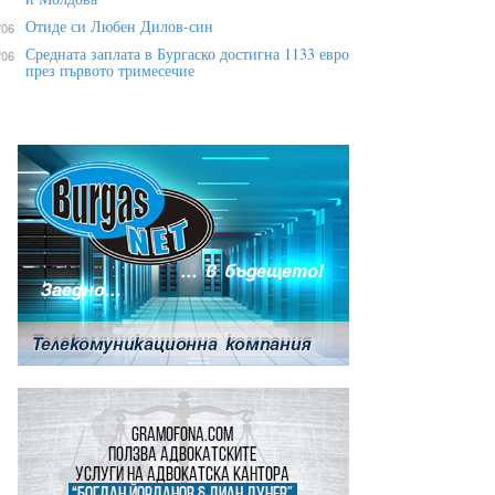
Отиде си Любен Дилов-син
/06
Средната заплата в Бургаско достигна 1133 евро
/06
през първото тримесечие