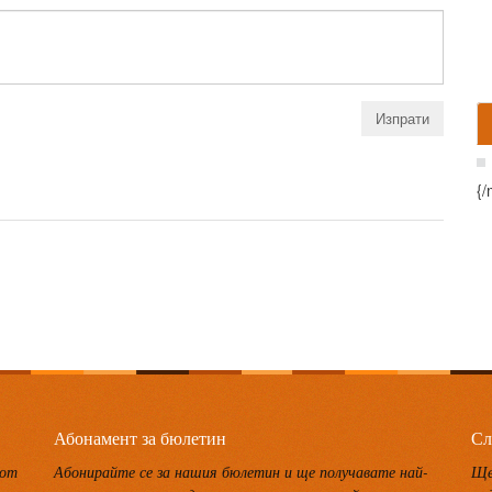
{/
Абонамент за бюлетин
Сл
 от
Абонирайте се за нашия бюлетин и ще получавате най-
Ще