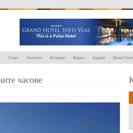
т
Спорт
Анализи
Интервю
Видео
Здраве
Street Fash
ните часове