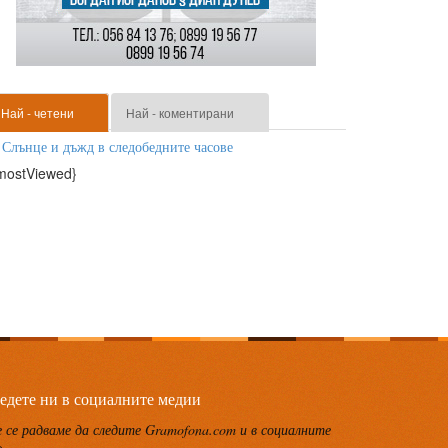
Най - четени
Най - коментирани
Слънце и дъжд в следобедните часове
mostViewed}
едете ни в социалните медии
 се радваме да следите Gramofona.com и в социалните