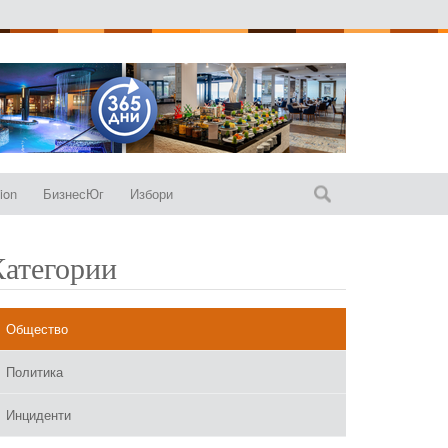
ion
БизнесЮг
Избори
Категории
Общество
Политика
Инциденти