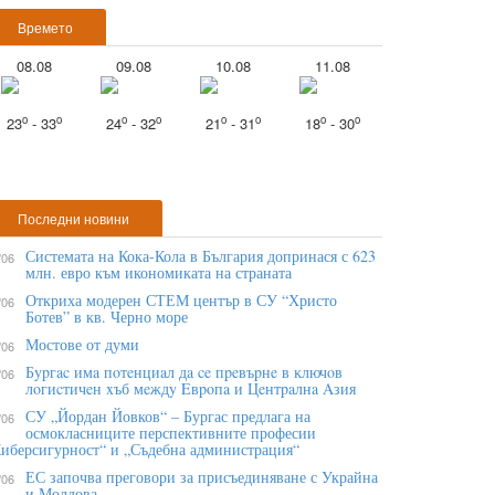
Времето
08.08
09.08
10.08
11.08
o
o
o
o
o
o
o
o
23
- 33
24
- 32
21
- 31
18
- 30
Последни новини
Системата на Кока-Кола в България допринася с 623
/06
млн. евро към икономиката на страната
Откриха модерен СТЕМ център в СУ “Христо
/06
Ботев” в кв. Черно море
Мостове от думи
/06
Бypгac имa пoтeнциaл дa ce пpeвъpнe в ĸлючoв
/06
лoгиcтичeн xъб мeждy Eвpoпa и Цeнтpaлнa Aзия
СУ „Йордан Йовков“ – Бургас предлага на
/06
осмокласниците перспективните професии
иберсигурност“ и „Съдебна администрация“
ЕС започва преговори за присъединяване с Украйна
/06
и Молдова