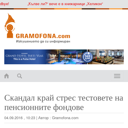
ye!
„Кълве ли?“ вече е в книжарници „Хеликон“
Toggle
naviga
Скандал край стрес тестовете на
пенсионните фондове
04.09.2016 , 10:23
|
Автор :
Gramofona.com