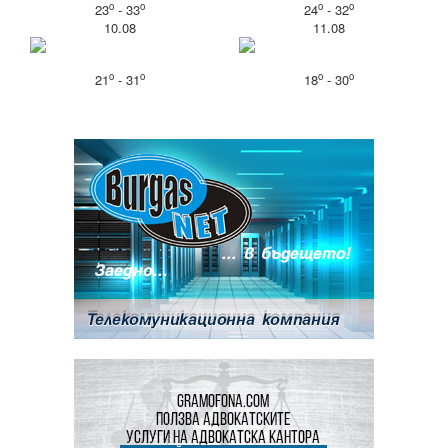
o
o
o
o
23
- 33
24
- 32
10.08
11.08
o
o
o
o
21
- 31
18
- 30