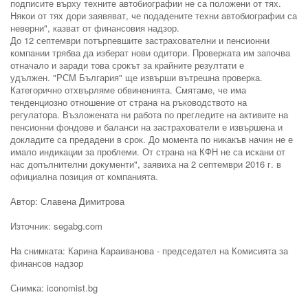
подписите върху техните автобиографии не са положени от тях.
Някои от тях дори заявяват, че подадените техни автобиографии са
неверни", казват от финансовия надзор.
До 12 септември потърпевшите застрахователни и пенсионни
компании трябва да изберат нови одитори. Проверката им започва
отначало и заради това срокът за крайните резултати е
удължен. "РСМ България" ще извърши вътрешна проверка.
Категорично отхвърляме обвиненията. Смятаме, че има
тенденциозно отношение от страна на ръководството на
регулатора. Възложената ни работа по прегледите на активите на
пенсионни фондове и баланси на застрахователи е извършена и
докладите са предадени в срок. До момента по никакъв начин не е
имало индикации за проблеми. От страна на КФН не са искани от
нас допълнителни документи", заявиха на 2 септември 2016 г. в
официална позиция от компанията.
Автор: Славена Димитрова
Източник: segabg.com
На снимката: Карина Караиванова - председател на Комисията за
финансов надзор
Снимка: iconomist.bg