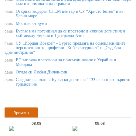
към икономиката на страната
Откриха модерен СТЕМ център в СУ “Христо Ботев” в кв.
08/06
Черно море
Мостове от думи
08/06
Бypгac имa пoтeнциaл дa ce пpeвъpнe в ĸлючoв лoгиcтичeн
04/06
xъб мeждy Eвpoпa и Цeнтpaлнa Aзия
СУ „Йордан Йовков“ – Бургас предлага на осмокласниците
04/06
перспективните професии „Киберсигурност“ и „Съдебна
администрация“
ЕС започва преговори за присъединяване с Украйна и
04/06
Молдова
Отиде си Любен Дилов-син
02/06
Средната заплата в Бургаско достигна 1133 евро през първото
02/06
тримесечие
Времето
08.08
09.08