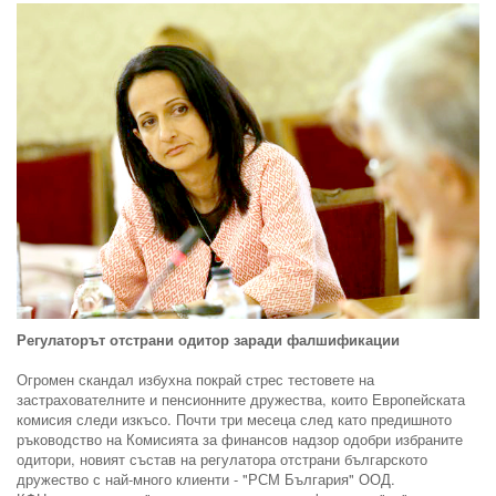
Регулаторът отстрани одитор заради фалшификации
Огромен скандал избухна покрай стрес тестовете на
застрахователните и пенсионните дружества, които Европейската
комисия следи изкъсо. Почти три месеца след като предишното
ръководство на Комисията за финансов надзор одобри избраните
одитори, новият състав на регулатора отстрани българското
дружество с най-много клиенти - "РСМ България" ООД.