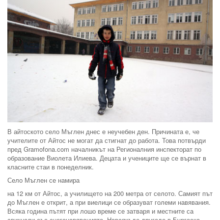
В айтоското село Мъглен днес е неучебен ден. Причината е, че
учителите от Айтос не могат да стигнат до работа. Това потвърди
пред Gramofona.com началникът на Регионалния инспекторат по
образование Виолета Илиева. Децата и учениците ще се върнат в
класните стаи в понеделник.
Село Мъглен се намира
на 12 км от Айтос, а училището на 200 метра от селото. Самият път
до Мъглен е открит, а при виелици се образуват големи навявания.
Всяка година пътят при лошо време се затваря и местните са
свикнали със снегонавяванията. Навсякъде другаде в Бургаска