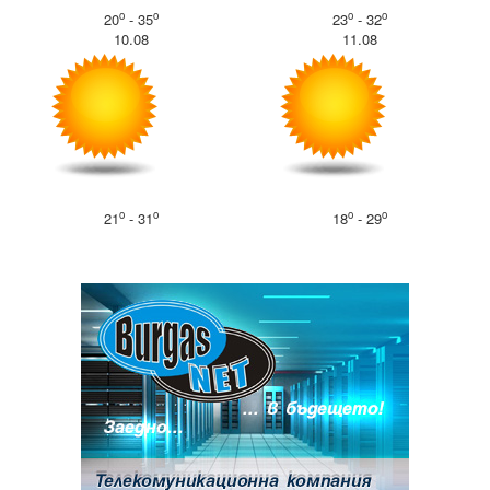
o
o
o
o
20
- 35
23
- 32
10.08
11.08
o
o
o
o
21
- 31
18
- 29