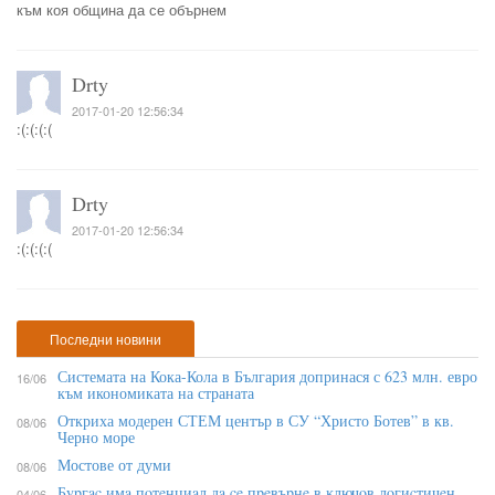
към коя община да се обърнем
Drty
2017-01-20 12:56:34
:(:(:(:(
Drty
2017-01-20 12:56:34
:(:(:(:(
Последни новини
Системата на Кока-Кола в България допринася с 623 млн. евро
16/06
към икономиката на страната
Откриха модерен СТЕМ център в СУ “Христо Ботев” в кв.
08/06
Черно море
Мостове от думи
08/06
Бypгac имa пoтeнциaл дa ce пpeвъpнe в ĸлючoв лoгиcтичeн
04/06