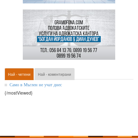
Най - четени
Най - коментирани
Само в Мъглен не учат днес
{/mostViewed}