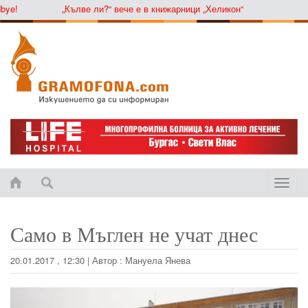
ye!
„Кълве ли?“ вече е в книжарници „Хеликон“
Toggle
naviga
Само в Мъглен не учат днес
20.01.2017 , 12:30
|
Автор :
Мануела Янева