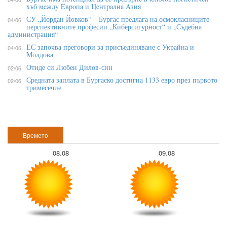
xъб мeждy Eвpoпa и Цeнтpaлнa Aзия
СУ „Йордан Йовков“ – Бургас предлага на осмокласниците
04/06
перспективните професии „Киберсигурност“ и „Съдебна
администрация“
ЕС започва преговори за присъединяване с Украйна и
04/06
Молдова
Отиде си Любен Дилов-син
02/06
Средната заплата в Бургаско достигна 1133 евро през първото
02/06
тримесечие
Времето
08.08
09.08