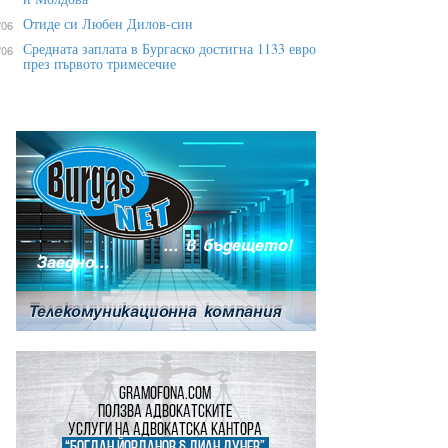
Отиде си Любен Дилов-син
/06
Средната заплата в Бургаско достигна 1133 евро
/06
през първото тримесечие