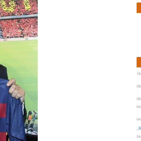
16
08
08
04
04
„К
04