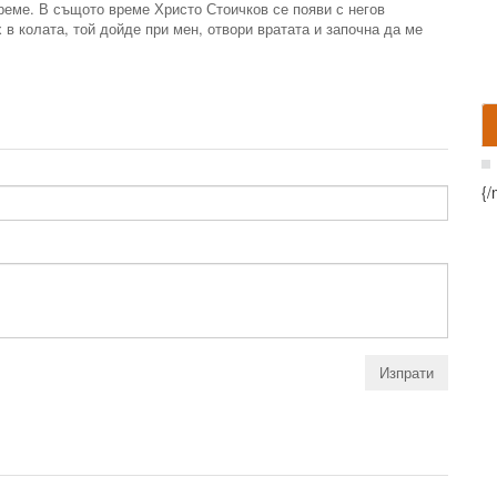
време. В същото време Христо Стоичков се появи с негов
в колата, той дойде при мен, отвори вратата и започна да ме
{/