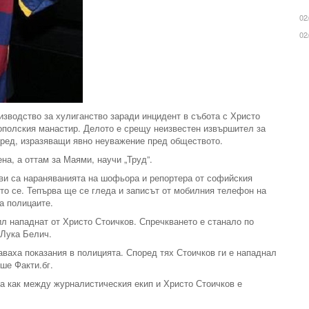
02
02
зводство за хулиганство заради инцидент в събота с Христо
ополския манастир. Делото е срещу неизвестен извършител за
ред, изразяващи явно неуважение пред обществото.
на, а оттам за Маями, научи „Труд”.
кви са нараняванията на шофьора и репортера от софийския
ото се. Тепърва ще се гледа и записът от мобилния телефон на
а полицаите.
ил нападнат от Христо Стоичков. Спречкването е станало по
 Лука Белич.
ваха показания в полицията. Според тях Стоичков ги е нападнал
ше Факти.бг.
ва как между журналистическия екип и Христо Стоичков е