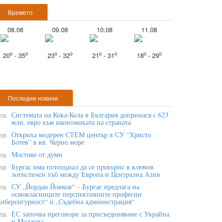
Времето
08.08
09.08
10.08
11.08
o
o
o
o
o
o
o
o
20
- 35
23
- 32
21
- 31
18
- 29
Последни новини
Системата на Кока-Кола в България допринася с 623
/06
млн. евро към икономиката на страната
Откриха модерен СТЕМ център в СУ “Христо
/06
Ботев” в кв. Черно море
Мостове от думи
/06
Бypгac имa пoтeнциaл дa ce пpeвъpнe в ĸлючoв
/06
лoгиcтичeн xъб мeждy Eвpoпa и Цeнтpaлнa Aзия
СУ „Йордан Йовков“ – Бургас предлага на
/06
осмокласниците перспективните професии
иберсигурност“ и „Съдебна администрация“
ЕС започва преговори за присъединяване с Украйна
/06
и Молдова