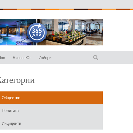
ion
БизнесЮг
Избори
Категории
Общество
Политика
Инциденти