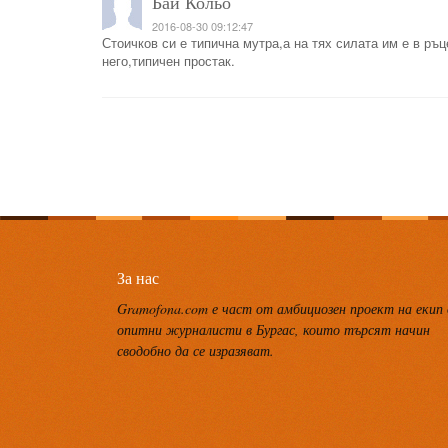
Бай Кольо
2016-08-30 09:12:47
Стоичков си е типична мутра,а на тях силата им е в ръце
него,типичен простак.
За нас
Gramofona.com е част от амбициозен проект на екип
опитни журналисти в Бургас, които търсят начин
сводобно да се изразяват.