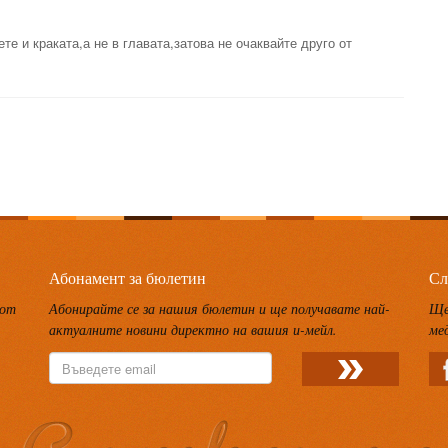
те и краката,а не в главата,затова не очаквайте друго от
Абонамент за бюлетин
Сл
 от
Абонирайте се за нашия бюлетин и ще получавате най-
Ще
актуалните новини директно на вашия и-мейл.
ме