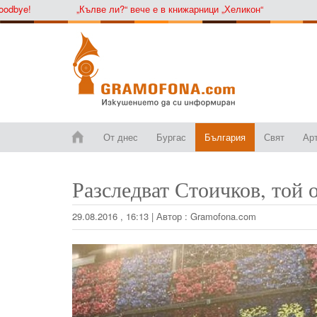
ye!
„Кълве ли?“ вече е в книжарници „Хеликон“
От днес
Бургас
България
Свят
Ар
Разследват Стоичков, той 
29.08.2016 , 16:13
|
Автор :
Gramofona.com