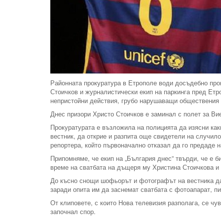
Районната прокуратура в Етрополе води досъдебно прои
Стоичков и журналистически екип на паркинга пред Етр
непристойни действия, грубо нарушаващи обществения 
Днес призори Христо Стоичков е заминал с полет за Вие
Прокуратурата е възложила на полицията да изясни ка
вестник, да открие и разпита още свидетели на случил
репортера, който първоначално отказал да го предаде н
Припомняме, че екип на „България днес” твърди, че е б
време на сватбата на дъщеря му Христина Стоичкова и
До късно снощи шофьорът и фотографът на вестника да
заради опита им да заснемат сватбата с фотоапарат, пи
От клиповете, с които Нова телевизия разполага, се чу
започнал спор.