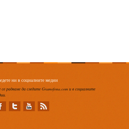
едете ни в социалните медии
 се радваме да следите Gramofona.com и в социалните
дии.