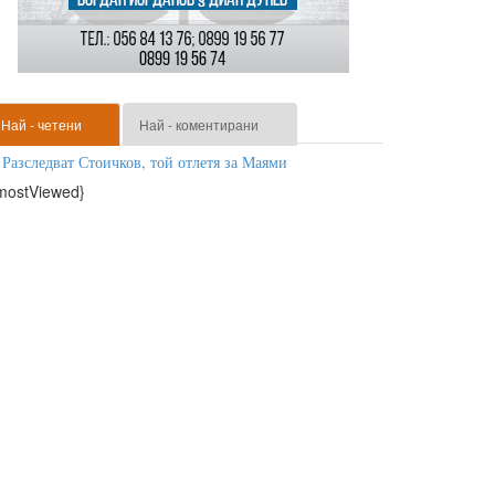
Най - четени
Най - коментирани
Разследват Стоичков, той отлетя за Маями
mostViewed}