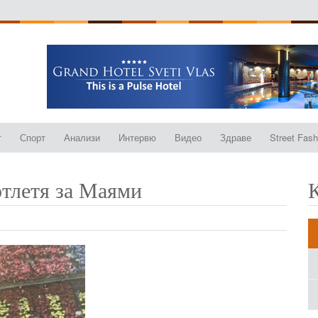
т
Спорт
Анализи
Интервю
Видео
Здраве
Street Fash
отлетя за Маями