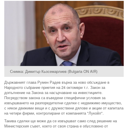
Снимка: Димитър Кьосемарлиев (Bulgaria ON AIR)
Държавният глава Румен Радев върна за ново обсъждане в
Народното събрание приетия на 24 октомври т.г. Закон за
допълнение на Закона за насърчаване на инвестициите.
Посредством закона са въведени специфични условия за
извършването на разпоредителни сделки с недвижимо имущество,
с някои движими вещи и с дружествени дялове и акции от капитала
на четири фирми, контролирани от компанията "Лукойл".
Такива сделки ще може да се извършват само след решение на
Министерския съвет, което от своя страна е обусловено от