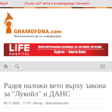
ye!
„Кълве ли?“ вече е в книжарници „Хеликон“
Toggle
naviga
Радев наложи вето върху закона
за "Лукойл" и ДАНС
05.11.2025 , 11:07
|
Автор :
Gramofona.com