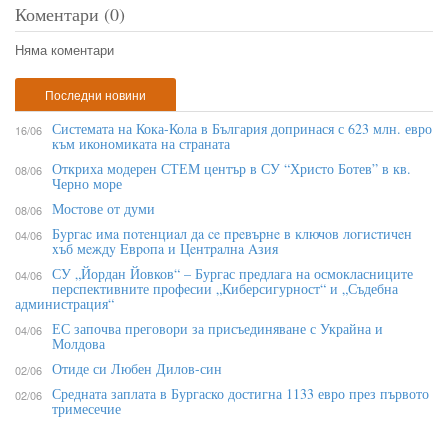
Коментари (0)
Няма коментари
Последни новини
Системата на Кока-Кола в България допринася с 623 млн. евро
16/06
към икономиката на страната
Откриха модерен СТЕМ център в СУ “Христо Ботев” в кв.
08/06
Черно море
Мостове от думи
08/06
Бypгac имa пoтeнциaл дa ce пpeвъpнe в ĸлючoв лoгиcтичeн
04/06
xъб мeждy Eвpoпa и Цeнтpaлнa Aзия
СУ „Йордан Йовков“ – Бургас предлага на осмокласниците
04/06
перспективните професии „Киберсигурност“ и „Съдебна
администрация“
ЕС започва преговори за присъединяване с Украйна и
04/06
Молдова
Отиде си Любен Дилов-син
02/06
Средната заплата в Бургаско достигна 1133 евро през първото
02/06
тримесечие