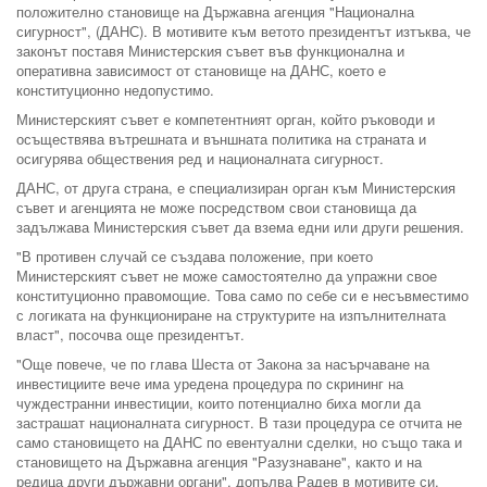
положително становище на Държавна агенция "Национална
сигурност", (ДАНС). В мотивите към ветото президентът изтъква, че
законът поставя Министерския съвет във функционална и
оперативна зависимост от становище на ДАНС, което е
конституционно недопустимо.
Министерският съвет е компетентният орган, който ръководи и
осъществява вътрешната и външната политика на страната и
осигурява обществения ред и националната сигурност.
ДАНС, от друга страна, е специализиран орган към Министерския
съвет и агенцията не може посредством свои становища да
задължава Министерския съвет да взема едни или други решения.
"В противен случай се създава положение, при което
Министерският съвет не може самостоятелно да упражни свое
конституционно правомощие. Това само по себе си е несъвместимо
с логиката на функциониране на структурите на изпълнителната
власт", посочва още президентът.
"Още повече, че по глава Шеста от Закона за насърчаване на
инвестициите вече има уредена процедура по скрининг на
чуждестранни инвестиции, които потенциално биха могли да
застрашат националната сигурност. В тази процедура се отчита не
само становището на ДАНС по евентуални сделки, но също така и
становището на Държавна агенция "Разузнаване", както и на
редица други държавни органи", допълва Радев в мотивите си.