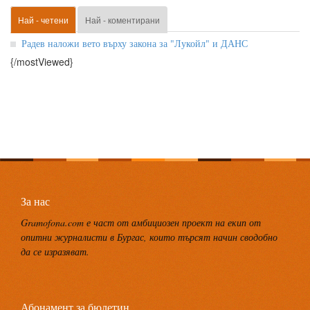
Най - четени
Най - коментирани
Радев наложи вето върху закона за "Лукойл" и ДАНС
{/mostViewed}
За нас
Gramofona.com е част от амбициозен проект на екип от
опитни журналисти в Бургас, които търсят начин сводобно
да се изразяват.
Абонамент за бюлетин