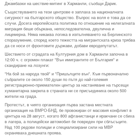
Джамбазки на шествие-митинг в Харманли, съобщи Дарик.
Съществуването на тези центрове е заплаха за националната
сигурност на българското общество. Въпрос на воля е това да се
случи. Досега европейската политика по отношение на нелегалната
миграция беше объркана, непоследователна, двулична и
лицемерна. Няма никаква логика в изпълняването на Берлинското
споразумение, според което тежестта на мигрантската криза трябва
да се носи от фронтовите държави, добави евродепутатът.
Шествието от сградата на Културния дом в Харманли започна в
12:00 ч. с огромен плакат "Вън имигрантите от България" и
скандиране на лозунги:
"На бой за народа твой" и "Пришълците вън". Към първоначално
събралите се около 150 души по пътя до най-големия
регистрационно-приемателен център за настаняване на търсещи
хуманитарна закрила в страната ни се присъединиха около 500
жители на града.
Протестът, в чиято организация първа застана местната
организация на ВМРО-БНД, бе провокиран от масовия конфликт в
центъра на 28 август, когато 800 афганистанци и иракчани се сбиха
в лагера, а полицейски автомобил бе повреден при сблъсъците.
Над 100 редови полицаи и специализирани сили на МВР
охраняваха днешната проява.