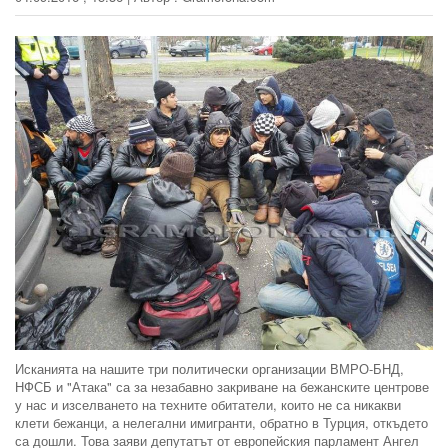
Исканията на нашите три политически организации ВМРО-БНД,
НФСБ и "Атака" са за незабавно закриване на бежанските центрове
у нас и изселването на техните обитатели, които не са никакви
клети бежанци, а нелегални имигранти, обратно в Турция, откъдето
са дошли. Това заяви депутатът от европейския парламент Ангел