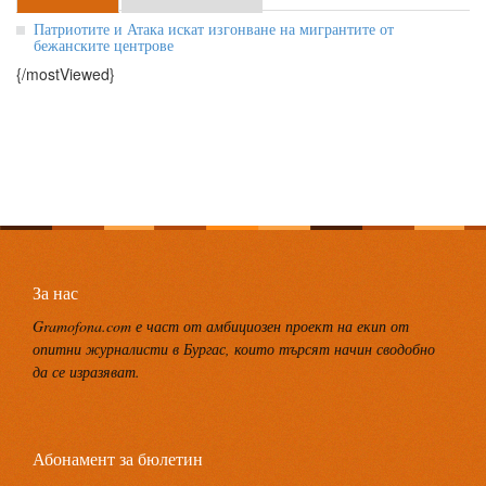
Патриотите и Атака искат изгонване на мигрантите от
бежанските центрове
{/mostViewed}
За нас
Gramofona.com е част от амбициозен проект на екип от
опитни журналисти в Бургас, които търсят начин сводобно
да се изразяват.
Абонамент за бюлетин