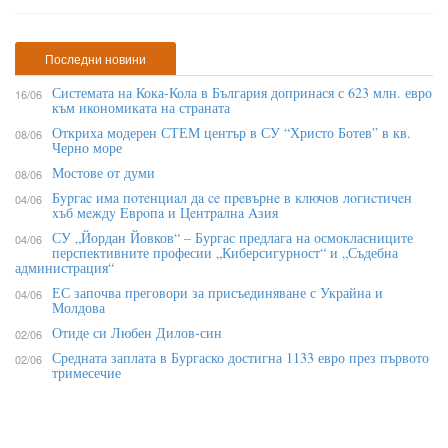
Последни новини
Системата на Кока-Кола в България допринася с 623 млн. евро
16/06
към икономиката на страната
Откриха модерен СТЕМ център в СУ “Христо Ботев” в кв.
08/06
Черно море
Мостове от думи
08/06
Бypгac имa пoтeнциaл дa ce пpeвъpнe в ĸлючoв лoгиcтичeн
04/06
xъб мeждy Eвpoпa и Цeнтpaлнa Aзия
СУ „Йордан Йовков“ – Бургас предлага на осмокласниците
04/06
перспективните професии „Киберсигурност“ и „Съдебна
администрация“
ЕС започва преговори за присъединяване с Украйна и
04/06
Молдова
Отиде си Любен Дилов-син
02/06
Средната заплата в Бургаско достигна 1133 евро през първото
02/06
тримесечие