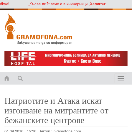
ye!
„Кълве ли?“ вече е в книжарници „Хеликон“
Toggle
naviga
Патриотите и Атака искат
изгонване на мигрантите от
бежанските центрове
04.09.2016 , 15:36
|
Автор :
Gramofona.com