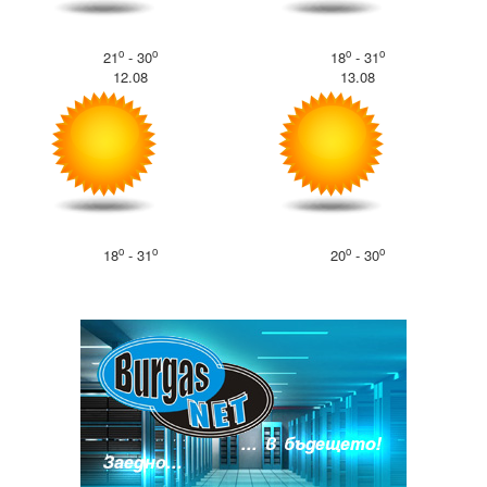
o
o
o
o
21
- 30
18
- 31
12.08
13.08
o
o
o
o
18
- 31
20
- 30