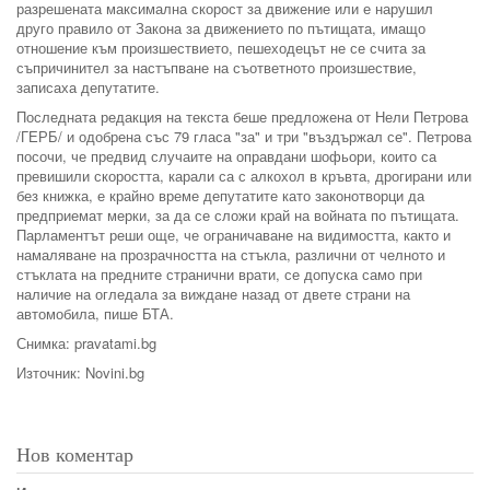
разрешената максимална скорост за движение или е нарушил
друго правило от Закона за движението по пътищата, имащо
отношение към произшествието, пешеходецът не се счита за
съпричинител за настъпване на съответното произшествие,
записаха депутатите.
Последната редакция на текста беше предложена от Нели Петрова
/ГЕРБ/ и одобрена със 79 гласа "за" и три "въздържал се". Петрова
посочи, че предвид случаите на оправдани шофьори, които са
превишили скоростта, карали са с алкохол в кръвта, дрогирани или
без книжка, е крайно време депутатите като законотворци да
предприемат мерки, за да се сложи край на войната по пътищата.
Парламентът реши още, че ограничаване на видимостта, както и
намаляване на прозрачността на стъкла, различни от челното и
стъклата на предните странични врати, се допуска само при
наличие на огледала за виждане назад от двете страни на
автомобила, пише БТА.
Снимка: pravatami.bg
Източник: Novini.bg
Нов коментар