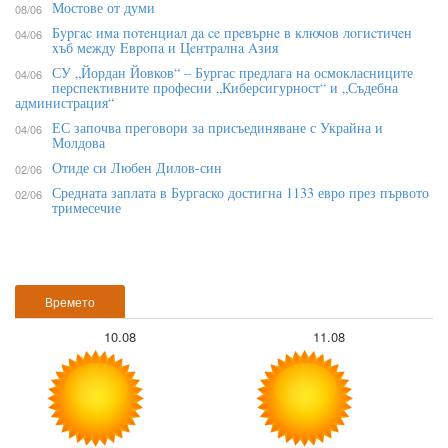
Мостове от думи
08/06
Бypгac имa пoтeнциaл дa ce пpeвъpнe в ĸлючoв лoгиcтичeн
04/06
xъб мeждy Eвpoпa и Цeнтpaлнa Aзия
СУ „Йордан Йовков“ – Бургас предлага на осмокласниците
04/06
перспективните професии „Киберсигурност“ и „Съдебна
администрация“
ЕС започва преговори за присъединяване с Украйна и
04/06
Молдова
Отиде си Любен Дилов-син
02/06
Средната заплата в Бургаско достигна 1133 евро през първото
02/06
тримесечие
Времето
10.08
11.08