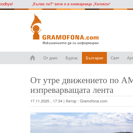
ye!
„Кълве ли?“ вече е в книжарници „Хеликон“
От днес
Бургас
България
Свят
Ар
От утре движението по АМ 
изпреварващата лента
17.11.2025 , 17:34
|
Автор :
Gramofona.com