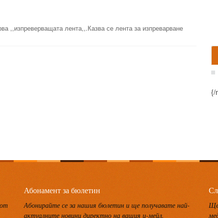
ва ,,изпреверващата лента,,.Казва се лента за изпреварване
{/
Абонамент за бюлетин
Сл
 от
Абонирайте се за нашия бюлетин и ще получавате най-
Ще
актуалните новини директно на вашия и-мейл.
ме