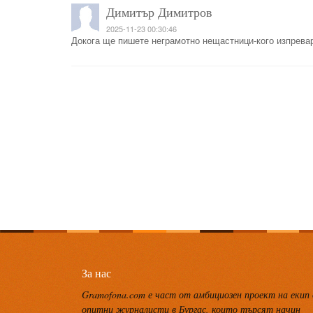
Димитър Димитров
2025-11-23 00:30:46
Докога ще пишете неграмотно нещастници-кого изпревар
За нас
Gramofona.com е част от амбициозен проект на екип
опитни журналисти в Бургас, които търсят начин