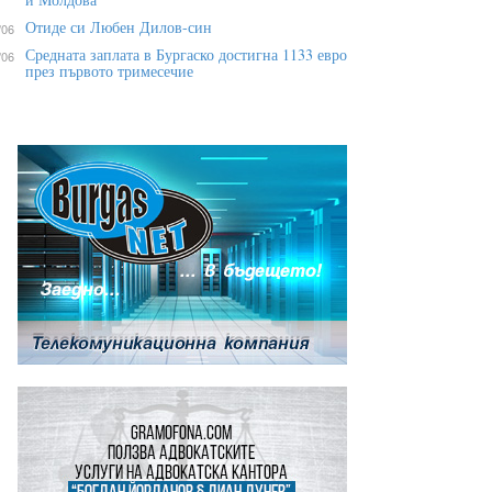
Отиде си Любен Дилов-син
/06
Средната заплата в Бургаско достигна 1133 евро
/06
през първото тримесечие