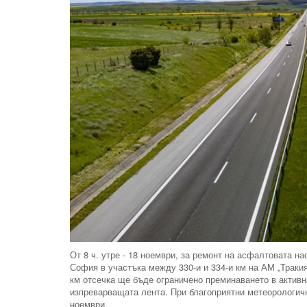
От 8 ч. утре - 18 ноември, за ремонт на асфалтовата н
София в участъка между 330-и и 334-и км на АМ „Тракия
км отсечка ще бъде ограничено преминаването в активн
изпреварващата лента. При благоприятни метеорологич
ноември.