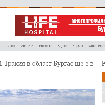
т
Спорт
Анализи
Интервю
Видео
Здраве
Street Fash
Тракия в област Бургас ще е в