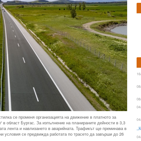
16
08
08
04
астилка се променя организацията на движение в платното за
04
“ в област Бургас. За изпълнение на планираните дейности в 3,3
ата лента и навлизането в аварийната. Трафикът ще преминава в
„К
ни условия се предвижда работата по трасето да завърши до 26
04