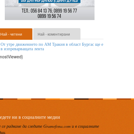
Най - четени
Най - коментирани
От утре движението по АМ Тракия в област Бургас ще е
в изпреварващата лента
mostViewed}
едете ни в социалните медии
 се радваме да следите Gramofona.com и в социалните
дии.