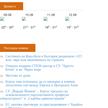
Времето
09.08
10.08
11.08
12.08
o
o
o
o
o
o
o
o
22
- 30
21
- 31
18
- 31
19
- 31
Последни новини
Системата на Кока-Кола в България допринася с 623
/06
млн. евро към икономиката на страната
Откриха модерен СТЕМ център в СУ “Христо
/06
Ботев” в кв. Черно море
Мостове от думи
/06
Бypгac имa пoтeнциaл дa ce пpeвъpнe в ĸлючoв
/06
лoгиcтичeн xъб мeждy Eвpoпa и Цeнтpaлнa Aзия
СУ „Йордан Йовков“ – Бургас предлага на
/06
осмокласниците перспективните професии
иберсигурност“ и „Съдебна администрация“
ЕС започва преговори за присъединяване с Украйна
/06
и Молдова