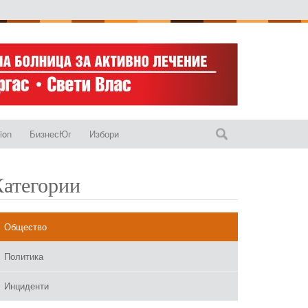
ion
БизнесЮг
Избори
Категории
Общество
Политика
Инциденти