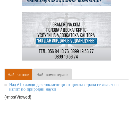
Най - четени
Най - коментирани
Над 61 хиляди деветокласници от цялата страна се явяват на
изпит по природни науки
{/mostViewed}