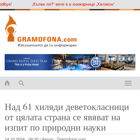
ye!
„Кълве ли?“ вече е в книжарници „Хеликон“
Toggle
naviga
Над 61 хиляди деветокласници
от цялата страна се явяват на
изпит по природни науки
14.10.2024 , 09:30
|
Автор :
Gramofona.com