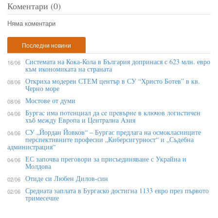
Коментари (0)
Няма коментари
Последни новини
Системата на Кока-Кола в България допринася с 623 млн. евро
16/06
към икономиката на страната
Откриха модерен СТЕМ център в СУ “Христо Ботев” в кв.
08/06
Черно море
Мостове от думи
08/06
Бypгac имa пoтeнциaл дa ce пpeвъpнe в ĸлючoв лoгиcтичeн
04/06
xъб мeждy Eвpoпa и Цeнтpaлнa Aзия
СУ „Йордан Йовков“ – Бургас предлага на осмокласниците
04/06
перспективните професии „Киберсигурност“ и „Съдебна
администрация“
ЕС започва преговори за присъединяване с Украйна и
04/06
Молдова
Отиде си Любен Дилов-син
02/06
Средната заплата в Бургаско достигна 1133 евро през първото
02/06
тримесечие