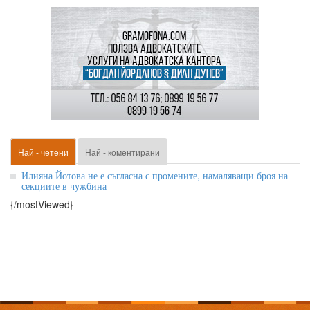
Най - четени
Най - коментирани
Илияна Йотова не е съгласна с промените, намаляващи броя на
секциите в чужбина
{/mostViewed}