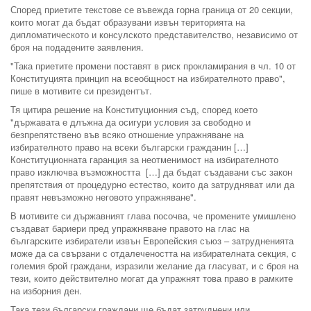
Според приетите текстове се въвежда горна граница от 20 секции,
които могат да бъдат образувани извън територията на
дипломатическото и консулското представителство, независимо от
броя на подадените заявления.
"Така приетите промени поставят в риск прокламирания в чл. 10 от
Конституцията принцип на всеобщност на избирателното право",
пише в мотивите си президентът.
Тя цитира решение на Конституционния съд, според което
"държавата е длъжна да осигури условия за свободно и
безпрепятствено във всяко отношение упражняване на
избирателното право на всеки български гражданин […]
Конституционната гаранция за неотменимост на избирателното
право изключва възможността […] да бъдат създавани със закон
препятствия от процедурно естество, които да затрудняват или да
правят невъзможно неговото упражняване".
В мотивите си държавният глава посочва, че промените умишлено
създават бариери пред упражняване правото на глас на
българските избиратели извън Европейския съюз – затрудненията
може да са свързани с отдалечеността на избирателната секция, с
големия брой граждани, изразили желание да гласуват, и с броя на
тези, които действително могат да упражнят това право в рамките
на изборния ден.
Така тези български граждани ще бъдат затруднени или