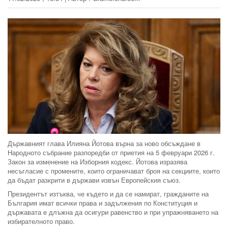
Държавният глава Илияна Йотова върна за ново обсъждане в
Народното събрание разпоредби от приетия на 5 февруари 2026 г.
Закон за изменение на Изборния кодекс. Йотова изразява
несъгласие с промените, които ограничават броя на секциите, които
да бъдат разкрити в държави извън Европейския съюз.
Президентът изтъква, че където и да се намират, гражданите на
България имат всички права и задължения по Конституция и
държавата е длъжна да осигури равенство и при упражняването на
избирателното право.