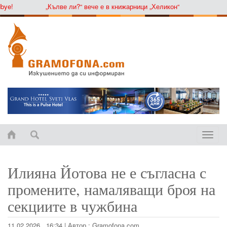
ye!
„Кълве ли?“ вече е в книжарници „Хеликон“
Toggle
naviga
Илияна Йотова не е съгласна с
промените, намаляващи броя на
секциите в чужбина
11.02.2026 , 16:34
|
Автор :
Gramofona.com