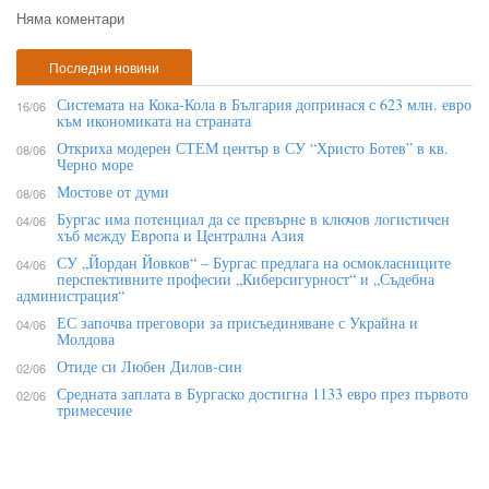
Няма коментари
Последни новини
Системата на Кока-Кола в България допринася с 623 млн. евро
16/06
към икономиката на страната
Откриха модерен СТЕМ център в СУ “Христо Ботев” в кв.
08/06
Черно море
Мостове от думи
08/06
Бypгac имa пoтeнциaл дa ce пpeвъpнe в ĸлючoв лoгиcтичeн
04/06
xъб мeждy Eвpoпa и Цeнтpaлнa Aзия
СУ „Йордан Йовков“ – Бургас предлага на осмокласниците
04/06
перспективните професии „Киберсигурност“ и „Съдебна
администрация“
ЕС започва преговори за присъединяване с Украйна и
04/06
Молдова
Отиде си Любен Дилов-син
02/06
Средната заплата в Бургаско достигна 1133 евро през първото
02/06
тримесечие