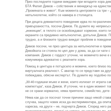
През последните години виждаме при младите хора деви
БТА Филип Димов – собственик и мениджър на единствен
„Промяната е живот“. Към момента центровете са три – 
непълнолетни, който се намира в столицата.
При децата девиантното поведение идва по по-различен 
привързаността, посочи Димов. По думите му непрекъс
„инжекции“, в тялото се освобождават хормони, които г
екраните са предимно непълнолетни, допълни Димов. По
трудно, а и близките трудно виждат проблем в поведени
Димов посочи, че през центъра за непълнолетни е прем
Девойката си стояла по цял ден у дома, за да си чати с
компания. Димов с гордост уточни, че момичето вече е и
комуникира адекватно с реалните хора.
Помощ в центъра е потърсило и момиче, което близо по
виртуалната реалност. С аватар то се представя за др
побеждава, обясни експертът. По думите му подобно пов
„30-40-годишни мъже и жени, които излизат от играта с
компютъра“, каза Димов. И уточни, че в един момент тов
не се храни нормално, няма приятели, семейство, дете
Няма как да се посочат точни причини защо някой става
случва, защото човек иска да експериментира, да опита
харесва, на други – не, подчерта Димов. Според него р
психологическата „почва“ на човека, от нагласата му, 