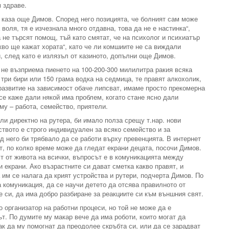
м здраве.
, каза още Димов. Според него позицията, че болният сам може
 воля, тя е изчезнала много отдавна, това да не е настинка“,
 не търсят помощ, тъй като смятат, че на психолог и психиатър
акво ще кажат хората“, като че ли комшиите не са виждали
, след като е излязъл от казиното, допълни още Димов.
 не възприема пиенето на 100-200-300 милилитра ракия всяка
три бири или 150 грама водка на седмица, те правят алкохолик,
 развитие на зависимост обаче липсват, имаме просто прекомерна
се каже дали някой има проблем, когато стане ясно дали
му – работа, семейство, приятели.
ли директно на рутера, би имало полза срещу т.нар. нови
ството е строго индивидуален за всяко семейство и за
 него би трябвало да се работи върху превенцията. В интернет
ст, по колко време може да гледат екрани децата, посочи Димов.
ст от живота на всички, въпросът е в комуникацията между
и екрани. Ако възрастните си дават сметка какво правят, и
а им се налага да крият устройства и рутери, подчерта Димов. По
 комуникация, да се научи детето да отсява правилното от
е си, да има добро разбиране за реакциите си към външния свят.
 организатор на работни процеси, но той не може да е
т. По думите му макар вече да има роботи, които могат да
ак да му помогнат да преодолее скръбта си, или да се зарадват