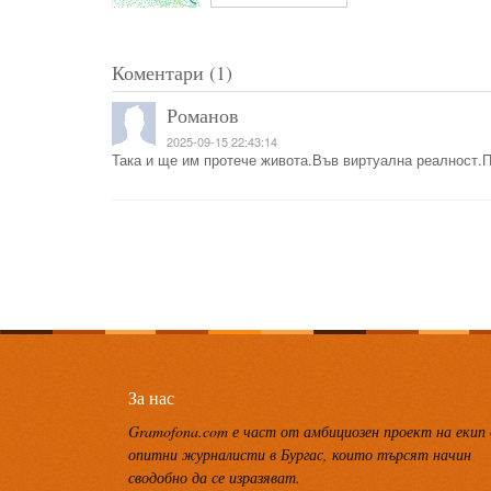
Коментари (1)
Романов
2025-09-15 22:43:14
Така и ще им протече живота.Във виртуална реалност.
За нас
Gramofona.com е част от амбициозен проект на екип
опитни журналисти в Бургас, които търсят начин
сводобно да се изразяват.