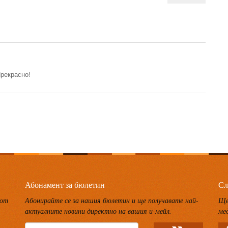
Прекрасно!
Абонамент за бюлетин
Сл
 от
Абонирайте се за нашия бюлетин и ще получавате най-
Ще
актуалните новини директно на вашия и-мейл.
ме