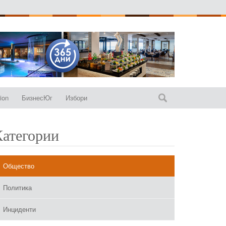
ion
БизнесЮг
Избори
Категории
Общество
Политика
Инциденти