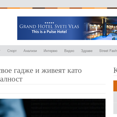
т
Спорт
Анализи
Интервю
Видео
Здраве
Street Fash
вое гадже и живеят като
еалност