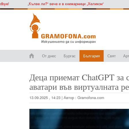
„Кълве ли?“ вече е в книжарници „Хеликон“
От днес
Бургас
България
Свят
Ар
Деца приемат ChatGPT за с
аватари във виртуалната р
13.09.2025 , 14:23
|
Автор :
Gramofona.com