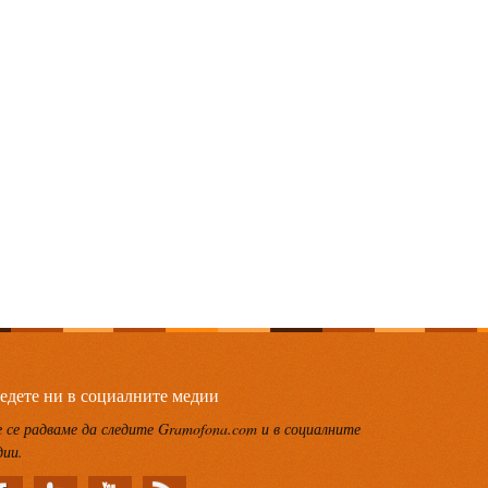
едете ни в социалните медии
 се радваме да следите Gramofona.com и в социалните
дии.