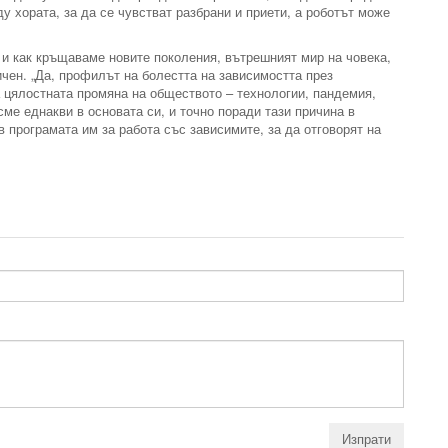
 хората, за да се чувстват разбрани и приети, а роботът може
 и как кръщаваме новите поколения, вътрешният мир на човека,
ичен. „Да, профилът на болестта на зависимостта през
а цялостната промяна на обществото – технологии, пандемия,
сме еднакви в основата си, и точно поради тази причина в
в програмата им за работа със зависимите, за да отговорят на