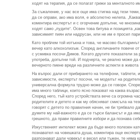
ходят на терапия, да се полагат грижи за менталното и
За съжаление, у нас все още има стигма над тези теми
да се оправи, ако има воля, е абсолютно нелепа. „Каква
коментира експертът и с огорчение допълни, че мнозина
ходят само „лудите“. Освен това битува и позицията „к
зависимият пиян или надрусан, или не им е просил пари
Като проблем той изтъкна и това, че масово българинът
вечер като алкохолизъм. Според англичаните повече от 
с усмивка посочи Димов. Когато другите показатели за
употреба, допълни той. И подчерта, че реално може да 
вечерното пиене вреди на различните аспекти в живота 
На въпрос дали от прибирането на телефони, таблети, и
зависимости, експертът посочи, че моделът на родител
универсална формула трудно може да се говори. Според
има много таблици, които ясно показват на каква възра
Според него, тъй като устройствата вече са огромна ча
родителите и детето и как му обясняват смисъла на тез
говорят с детето по правилния начин, не би трябвало д
думите му най-важното е да се търси балансът и да има
грешното, да прави правилните избори и да познава себ
Изкуственият интелект може да бъде много полезен като
познавател на човешката душа, коментира още експертъ
разпознават дали човекът е весел или тъжен, те няма к