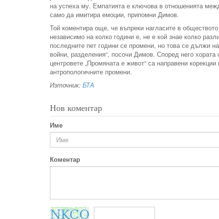
на успеха му. Емпатията е ключова в отношенията между
само да имитира емоции, припомни Димов.
Той коментира още, че въпреки нагласите в обществото
независимо на колко години е, не е кой знае колко разл
последните пет години се промени, но това се дължи н
войни, разделения“, посочи Димов. Според него хората 
центровете „Промяната е живот“ са направени корекции 
антропологичните промени.
Източник:
БТА
Нов коментар
Име
Коментар