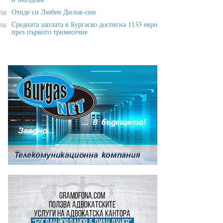
Отиде си Любен Дилов-син
/06
Средната заплата в Бургаско достигна 1133 евро
/06
през първото тримесечие