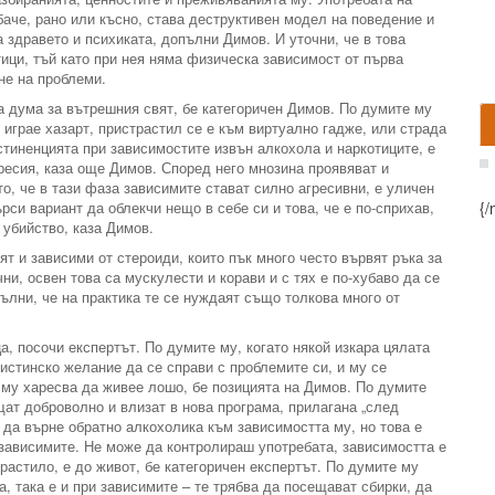
аче, рано или късно, става деструктивен модел на поведение и
а здравето и психиката, допълни Димов. И уточни, че в това
ици, тъй като при нея няма физическа зависимост от първа
не на проблеми.
а дума за вътрешния свят, бе категоричен Димов. По думите му
 играе хазарт, пристрастил се е към виртуално гадже, или страда
стиненцията при зависимостите извън алкохола и наркотиците, е
пресия, каза още Димов. Според него мнозина проявяват и
то, че в тази фаза зависимите стават силно агресивни, е уличен
рси вариант да облекчи нещо в себе си и това, че е по-сприхав,
{/
 убийство, каза Димов.
т и зависими от стероиди, които пък много често вървят ръка за
ни, освен това са мускулести и корави и с тях е по-хубаво да се
ълни, че на практика те се нуждаят също толкова много от
, посочи експертът. По думите му, когато някой изкара цялата
 истинско желание да се справи с проблемите си, и му се
е му харесва да живее лошо, бе позицията на Димов. По думите
щат доброволно и влизат в нова програма, прилагана „след
 да върне обратно алкохолика към зависимостта му, но това е
 зависимите. Не може да контролираш употребата, зависимостта е
трастило, е до живот, бе категоричен експертът. По думите му
ва, така е и при зависимите – те трябва да посещават сбирки, да