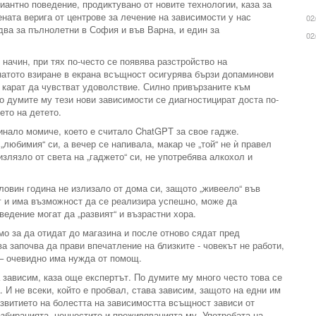
антно поведение, продиктувано от новите технологии, каза за
ата верига от центрове за лечение на зависимости у нас
02
два за пълнолетни в София и във Варна, и един за
02
начин, при тях по-често се появява разстройство на
натото взиране в екрана всъщност осигурява бързи допаминови
и карат да чувстват удоволствие. Силно привързаните към
 думите му тези нови зависимости се диагностицират доста по-
ето на детето.
инало момиче, което е считало ChatGPT за свое гадже.
 „любимия“ си, а вечер се напивала, макар че „той“ не ѝ правел
злязло от света на „гаджето“ си, не употребява алкохол и
ловин година не излизало от дома си, защото „живеело“ във
уг и има възможност да се реализира успешно, може да
едение могат да „развият“ и възрастни хора.
амо за да отидат до магазина и после отново сядат пред
а започва да прави впечатление на близките - човекът не работи,
 – очевидно има нужда от помощ.
 зависим, каза още експертът. По думите му много често това се
. И не всеки, който е пробвал, става зависим, защото на едни им
азвитието на болестта на зависимостта всъщност зависи от
разбиранията, ценностите и преживяванията му. Употребата на