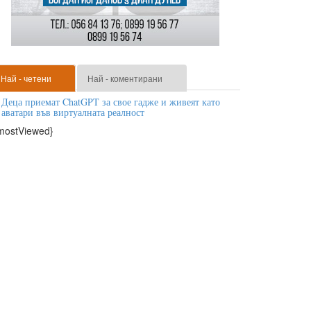
Най - четени
Най - коментирани
Деца приемат ChatGPT за свое гадже и живеят като
аватари във виртуалната реалност
mostViewed}