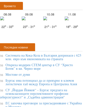
Времето
08.08
09.08
10.08
11.08
o
o
o
o
o
o
o
o
22
- 33
23
- 31
21
- 31
18
- 29
Последни новини
Системата на Кока-Кола в България допринася с 623
/06
млн. евро към икономиката на страната
Откриха модерен СТЕМ център в СУ “Христо
/06
Ботев” в кв. Черно море
Мостове от думи
/06
Бypгac имa пoтeнциaл дa ce пpeвъpнe в ĸлючoв
/06
лoгиcтичeн xъб мeждy Eвpoпa и Цeнтpaлнa Aзия
СУ „Йордан Йовков“ – Бургас предлага на
/06
осмокласниците перспективните професии
иберсигурност“ и „Съдебна администрация“
ЕС започва преговори за присъединяване с Украйна
/06
и Молдова