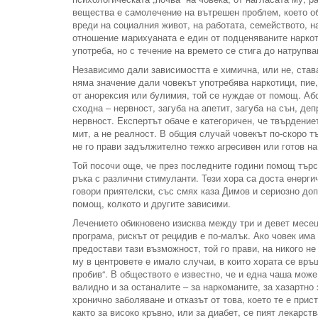
вещества е самолечение на вътрешен проблем, което об
вреди на социалния живот, на работата, семейството, н
отношение марихуаната е един от подценяваните наркот
употреба, но с течение на времето се стига до натрупва
Независимо дали зависимостта е химична, или не, став
няма значение дали човекът употребява наркотици, пие,
от анорексия или булимия, той се нуждае от помощ. Аб
сходна – нервност, загуба на апетит, загуба на сън, де
нервност. Експертът обаче е категоричен, че твърдение
мит, а не реалност. В общия случай човекът по-скоро тъ
не го прави задължително тежко агресивен или готов на
Той посочи още, че през последните години помощ търся
ръка с различни стимуланти. Тези хора са доста енергич
говори приятелски, със смях каза Димов и сериозно доп
помощ, колкото и другите зависими.
Лечението обикновено изисква между три и девет месеца
програма, рискът от рецидив е по-малък. Ако човек има
предостави тази възможност, той го прави, на никого н
му в центровете е имало случаи, в които хората се връ
пробив“. В обществото е известно, че и една чаша може
валидно и за останалите – за наркоманите, за хазартно
хронично заболяване и отказът от това, което те е прис
както за високо кръвно, или за диабет, се пият лекарст