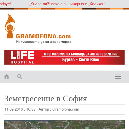
ye!
„Кълве ли?“ вече е в книжарници „Хеликон“
Toggle
naviga
Земетресение в София
11.09.2016 , 16:38
|
Автор :
Gramofona.com