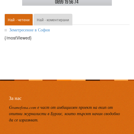
Най - четени
Най - коментирани
Земетресение в София
{/mostViewed}
За нас
Gramofona.com е част от амбициозен проект на екип от
опитни журналисти в Бургас, които търсят начин сводобно
да се изразяват.