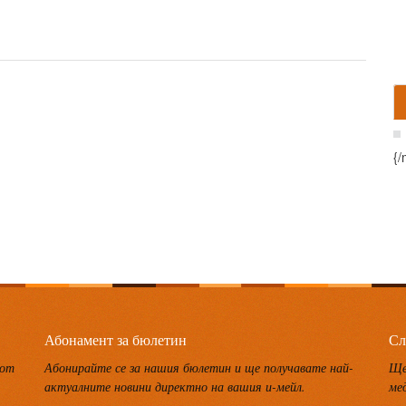
{/
Абонамент за бюлетин
Сл
 от
Абонирайте се за нашия бюлетин и ще получавате най-
Ще
актуалните новини директно на вашия и-мейл.
ме