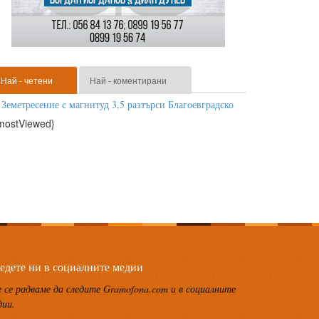
Най - четени
Най - коментирани
Земетресение с магнитуд 3,5 разтърси Благоевградско
mostViewed}
едете ни в социалните медии
 се радваме да следите Gramofona.com и в социалните
дии.