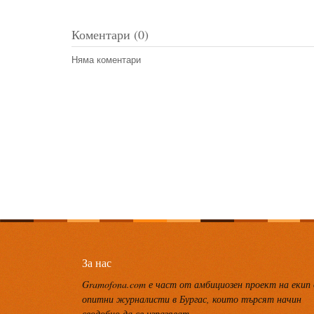
Коментари (0)
Няма коментари
За нас
Gramofona.com е част от амбициозен проект на екип
опитни журналисти в Бургас, които търсят начин
сводобно да се изразяват.