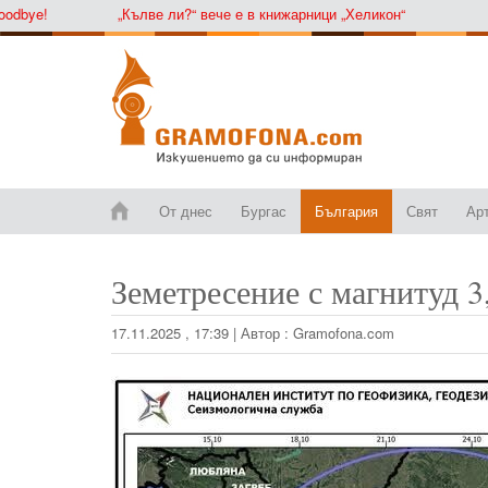
ye!
„Кълве ли?“ вече е в книжарници „Хеликон“
От днес
Бургас
България
Свят
Ар
Земетресение с магнитуд 3
17.11.2025 , 17:39
|
Автор :
Gramofona.com