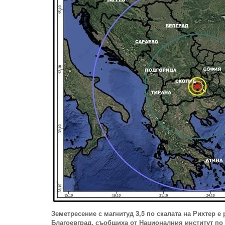
Земетресение с магнитуд 3,5 по скалата на Рихтер е
Благоевград,
съобщиха от Националния институт по 