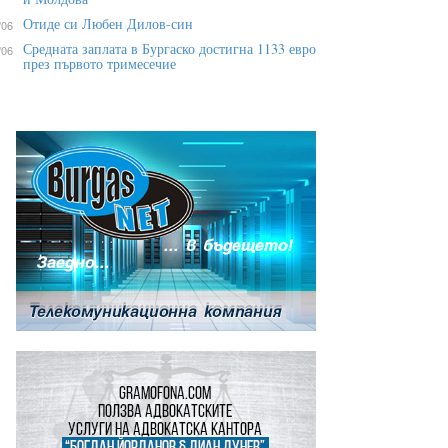
Отиде си Любен Дилов-син
/06
Средната заплата в Бургаско достигна 1133 евро
/06
през първото тримесечие