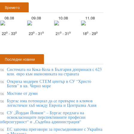
Времето
08.08
09.08
10.08
11.08
o
o
o
o
o
o
o
o
22
- 33
23
- 31
21
- 31
18
- 29
Последни новини
Системата на Кока-Кола в България допринася с 623
/06
млн. евро към икономиката на страната
Откриха модерен СТЕМ център в СУ “Христо
/06
Ботев” в кв. Черно море
Мостове от думи
/06
Бypгac имa пoтeнциaл дa ce пpeвъpнe в ĸлючoв
/06
лoгиcтичeн xъб мeждy Eвpoпa и Цeнтpaлнa Aзия
СУ „Йордан Йовков“ – Бургас предлага на
/06
осмокласниците перспективните професии
иберсигурност“ и „Съдебна администрация“
ЕС започва преговори за присъединяване с Украйна
/06
и Молдова