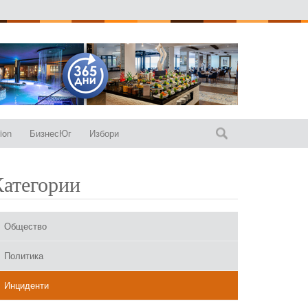
ion
БизнесЮг
Избори
Категории
Общество
Политика
Инциденти