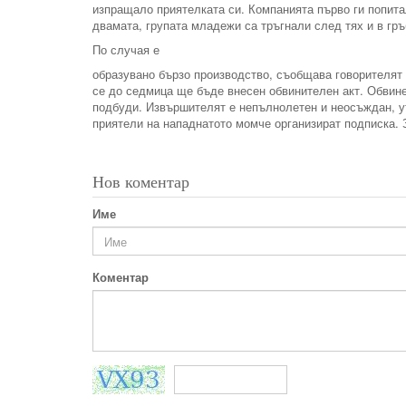
изпращало приятелката си. Компанията първо ги попитал
двамата, групата младежи са тръгнали след тях и в гр
По случая е
образувано бързо производство, съобщава говорителят
се до седмица ще бъде внесен обвинителен акт. Обвине
подбуди. Извършителят е непълнолетен и неосъждан, у
приятели на нападнатото момче организират подписка. З
Нов коментар
Име
Коментар