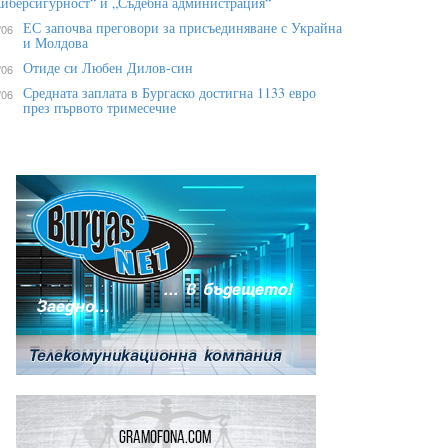
иберсигурност“ и „Съдебна администрация“
ЕС започва преговори за присъединяване с Украйна
/06
и Молдова
Отиде си Любен Дилов-син
/06
Средната заплата в Бургаско достигна 1133 евро
/06
през първото тримесечие