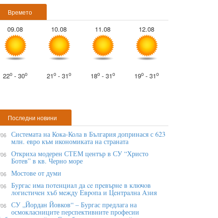
Времето
09.08
10.08
11.08
12.08
o
o
o
o
o
o
o
o
22
- 30
21
- 31
18
- 31
19
- 31
Последни новини
Системата на Кока-Кола в България допринася с 623
/06
млн. евро към икономиката на страната
Откриха модерен СТЕМ център в СУ “Христо
/06
Ботев” в кв. Черно море
Мостове от думи
/06
Бypгac имa пoтeнциaл дa ce пpeвъpнe в ĸлючoв
/06
лoгиcтичeн xъб мeждy Eвpoпa и Цeнтpaлнa Aзия
СУ „Йордан Йовков“ – Бургас предлага на
/06
осмокласниците перспективните професии