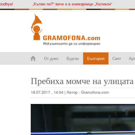
ye!
„Кълве ли?“ вече е в книжарници „Хеликон“
От днес
Бургас
България
Свят
Ар
Пребиха момче на улицата 
18.07.2017 , 14:04
|
Автор :
Gramofona.com