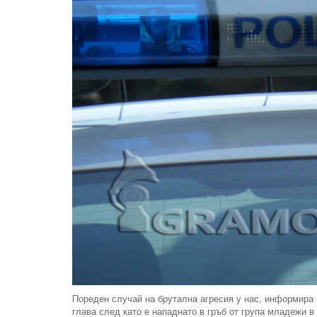
Пореден случай на брутална агресия у нас, информира 
глава след като е нападнато в гръб от група младежи в