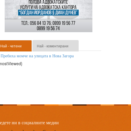
Най - четени
Най - коментирани
Пребиха момче на улицата в Нова Загора
mostViewed}
едете ни в социалните медии