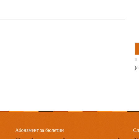
{/
Абонамент за бюлетин
Сл