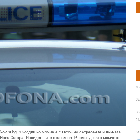
16
08
08
04
Novini.bg. 17-годишно момче е с мозъчно сътресение и пукната
04
 Нова Загора. Инцидентът е станал на 16 юли, докато момчето