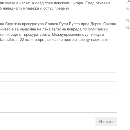
„К
и колко е часът, а след това поискали цигара. След отказ на
ъб нападнали младежа с остър предмет.
04
02
 на Окръжна прокуратура-Сливен Руси Русев пред Дарик. Очаква
02
нието е за нанасяне на лека телесна повреда по хулигански
точни още от прокуратурата. Междувременно съученици и
а събота - 22 юли, е организиран и протест срещу насилието.