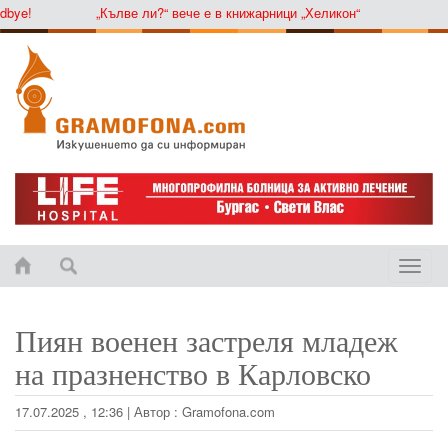
ye!
„Кълве ли?“ вече е в книжарници „Хеликон“
Toggle
naviga
Пиян военен застреля младеж
на празненство в Карловско
17.07.2025 , 12:36
|
Автор :
Gramofona.com