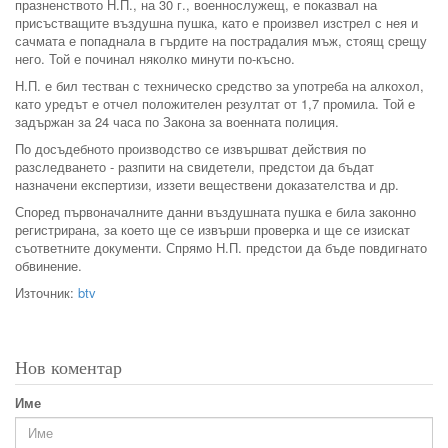
празненството Н.П., на 30 г., военнослужещ, е показвал на
присъстващите въздушна пушка, като е произвел изстрел с нея и
сачмата е попаднала в гърдите на пострадалия мъж, стоящ срещу
него. Той е починал няколко минути по-късно.
Н.П. е бил тестван с техническо средство за употреба на алкохол,
като уредът е отчел положителен резултат от 1,7 промила. Той е
задържан за 24 часа по Закона за военната полиция.
По досъдебното производство се извършват действия по
разследването - разпити на свидетели, предстои да бъдат
назначени експертизи, иззети веществени доказателства и др.
Според първоначалните данни въздушната пушка е била законно
регистрирана, за което ще се извърши проверка и ще се изискат
съответните документи. Спрямо Н.П. предстои да бъде повдигнато
обвинение.
Източник:
btv
Нов коментар
Име