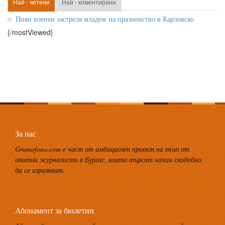
Най - четени
Най - коментирани
Пиян военен застреля младеж на празненство в Карловско
{/mostViewed}
За нас
Gramofona.com е част от амбициозен проект на екип от
опитни журналисти в Бургас, които търсят начин сводобно
да се изразяват.
Абонамент за бюлетин