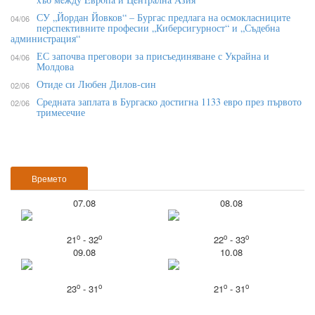
СУ „Йордан Йовков“ – Бургас предлага на осмокласниците
04/06
перспективните професии „Киберсигурност“ и „Съдебна
администрация“
ЕС започва преговори за присъединяване с Украйна и
04/06
Молдова
Отиде си Любен Дилов-син
02/06
Средната заплата в Бургаско достигна 1133 евро през първото
02/06
тримесечие
Времето
07.08
08.08
o
o
o
o
21
- 32
22
- 33
09.08
10.08
o
o
o
o
23
- 31
21
- 31