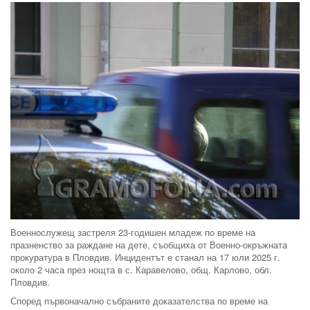
Военнослужещ застреля 23-годишен младеж по време на
празненство за раждане на дете, съобщиха от Военно-окръжната
прокуратура в Пловдив. Инцидентът е станал на 17 юли 2025 г.
около 2 часа през нощта в с. Каравелово, общ. Карлово, обл.
Пловдив.
Според първоначално събраните доказателства по време на