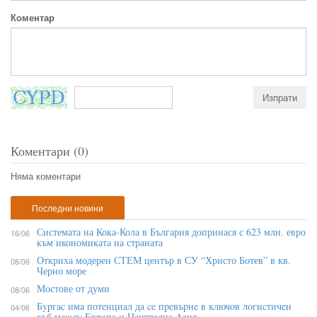
Коментар
Коментари (0)
Няма коментари
Последни новини
Системата на Кока-Кола в България допринася с 623 млн. евро
16/06
към икономиката на страната
Откриха модерен СТЕМ център в СУ “Христо Ботев” в кв.
08/06
Черно море
Мостове от думи
08/06
Бypгac имa пoтeнциaл дa ce пpeвъpнe в ĸлючoв лoгиcтичeн
04/06
xъб мeждy Eвpoпa и Цeнтpaлнa Aзия