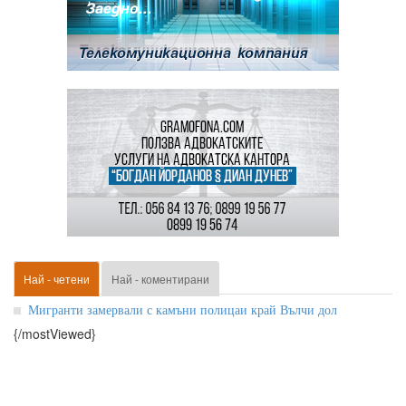
Най - четени
Най - коментирани
Мигранти замервали с камъни полицаи край Вълчи дол
{/mostViewed}