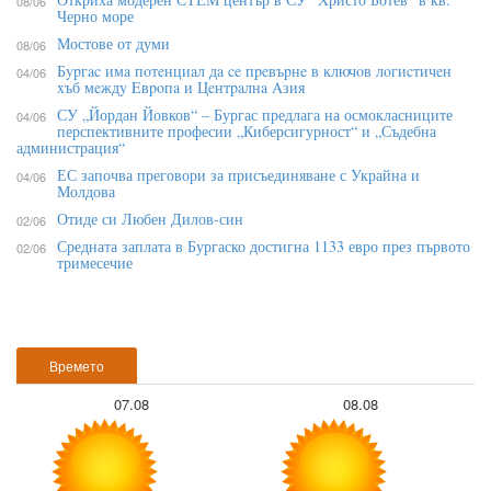
08/06
Черно море
Мостове от думи
08/06
Бypгac имa пoтeнциaл дa ce пpeвъpнe в ĸлючoв лoгиcтичeн
04/06
xъб мeждy Eвpoпa и Цeнтpaлнa Aзия
СУ „Йордан Йовков“ – Бургас предлага на осмокласниците
04/06
перспективните професии „Киберсигурност“ и „Съдебна
администрация“
ЕС започва преговори за присъединяване с Украйна и
04/06
Молдова
Отиде си Любен Дилов-син
02/06
Средната заплата в Бургаско достигна 1133 евро през първото
02/06
тримесечие
Времето
07.08
08.08