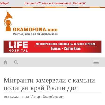
ye!
„Кълве ли?“ вече е в книжарници „Хеликон“
Toggle
naviga
Мигранти замервали с камъни
полицаи край Вълчи дол
10.11.2022 , 11:13
|
Автор :
Gramofona.com