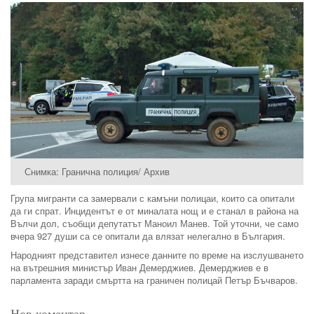
Снимка: Гранична полиция/ Архив
Група мигранти са замервали с камъни полицаи, които са опитали
да ги спрат. Инцидентът е от миналата нощ и е станал в района на
Вълчи дол, съобщи депутатът Маноил Манев. Той уточни, че само
вчера 927 души са се опитали да влязат нелегално в България.
Народният представител изнесе данните по време на изслушването
на вътрешния министър Иван Демерджиев. Демерджиев е в
парламента заради смъртта на граничен полицай Петър Бъчваров.
Нов коментар