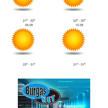
o
o
o
o
21
- 32
22
- 33
09.08
10.08
o
o
o
o
23
- 31
21
- 31