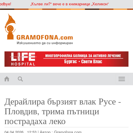
bye!
„Кълве ли?“ вече е в книжарници „Хеликон“
Toggle
naviga
Дерайлира бързият влак Русе -
Пловдив, трима пътници
пострадаха леко
04.04.2026 , 12:53
|
Автор :
Gramofona.com