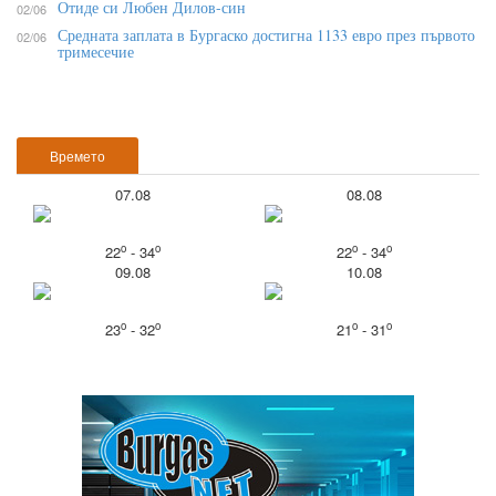
Отиде си Любен Дилов-син
02/06
Средната заплата в Бургаско достигна 1133 евро през първото
02/06
тримесечие
Времето
07.08
08.08
o
o
o
o
22
- 34
22
- 34
09.08
10.08
o
o
o
o
23
- 32
21
- 31