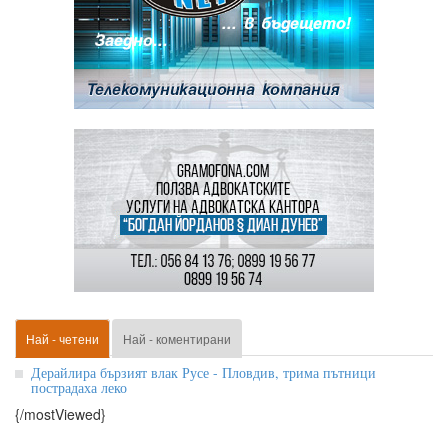
Най - четени
Най - коментирани
Дерайлира бързият влак Русе - Пловдив, трима пътници
пострадаха леко
{/mostViewed}