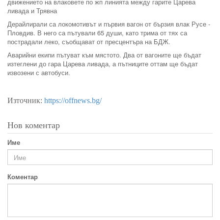
движението на влаковете по жп линията между гарите Царева
ливада и Трявна
Дерайлирали са локомотивът и първия вагон от бързия влак Русе -
Пловдив. В него са пътували 65 души, като трима от тях са
пострадали леко, съобщават от пресцентъра на БДЖ.
Аварийни екипи пътуват към мястото. Два от вагоните ще бъдат
изтеглени до гара Царева ливада, а пътниците оттам ще бъдат
извозени с автобуси.
Източник:
https://offnews.bg/
Нов коментар
Име
Коментар