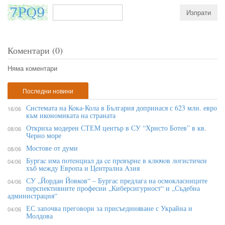
Коментари (0)
Няма коментари
Последни новини
Системата на Кока-Кола в България допринася с 623 млн. евро
16/06
към икономиката на страната
Откриха модерен СТЕМ център в СУ “Христо Ботев” в кв.
08/06
Черно море
Мостове от думи
08/06
Бypгac имa пoтeнциaл дa ce пpeвъpнe в ĸлючoв лoгиcтичeн
04/06
xъб мeждy Eвpoпa и Цeнтpaлнa Aзия
СУ „Йордан Йовков“ – Бургас предлага на осмокласниците
04/06
перспективните професии „Киберсигурност“ и „Съдебна
администрация“
ЕС започва преговори за присъединяване с Украйна и
04/06
Молдова