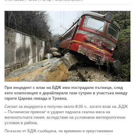
При инцидент с влак на БДЖ има пострадали пътници, след
като композиция е дерайлирала тази сутрин в участъка между
гарите Царева ливада и Трявна.
Сигнал за инцидента е получен около 8:05 ч., когато влак на „БДЖ
– Пътнически превози“ е ударил паднала скална маса на
железопътната линия, вследствие на усложнени метеорологични
условия в района.
По-късно от БДЖ съобщиха, че временно е преустановено