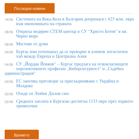
Последни новини
Системата на Кока-Кола в България допринася с 623 млн. евро
16/06
към икономиката на страната
Откриха модерен СТЕМ център в СУ “Христо Ботев” в кв.
08/06
Черно море
Мостове от думи
08/06
Бypгac имa пoтeнциaл дa ce пpeвъpнe в ĸлючoв лoгиcтичeн
04/06
xъб мeждy Eвpoпa и Цeнтpaлнa Aзия
СУ „Йордан Йовков“ – Бургас предлага на осмокласниците
04/06
перспективните професии „Киберсигурност“ и „Съдебна
администрация“
ЕС започва преговори за присъединяване с Украйна и
04/06
Молдова
Отиде си Любен Дилов-син
02/06
Средната заплата в Бургаско достигна 1133 евро през първото
02/06
тримесечие
Времето