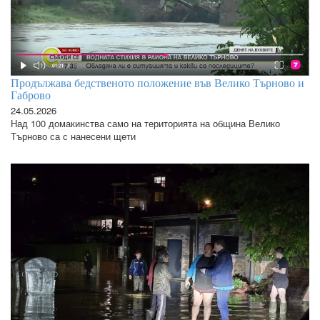
Продължава бедственото положение във Велико Търново и
Габрово
24.05.2026
Над 100 домакинства само на територията на община Велико
Търново са с нанесени щети