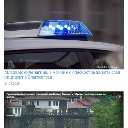
Младо момиче загина, а момче е с опасност за живота след
инцидент в Благоевград
24.05.2026