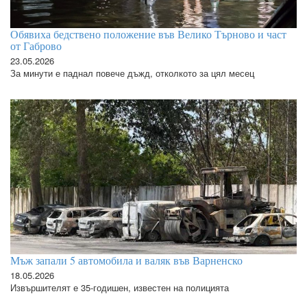
Обявиха бедствено положение във Велико Търново и част
от Габрово
23.05.2026
За минути е паднал повече дъжд, отколкото за цял месец
Мъж запали 5 автомобила и валяк във Варненско
18.05.2026
Извършителят е 35-годишен, известен на полицията