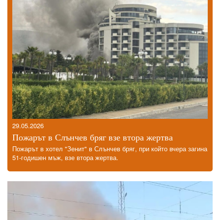
29.05.2026
Пожарът в Слънчев бряг взе втора жертва
Пожарът в хотел "Зенит" в Слънчев бряг, при който вчера загина
51-годишен мъж, взе втора жертва.