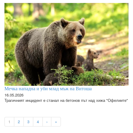
Мечка нападна и уби млад мъж на Витоша
16.05.2026
Трагичният инцидент е станал на бетонов път над хижа "Офелиите"
1
2
3
4
›
»