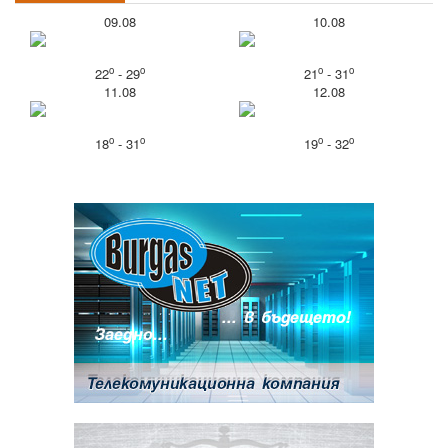
09.08
10.08
o
o
o
o
22
- 29
21
- 31
11.08
12.08
o
o
o
o
18
- 31
19
- 32