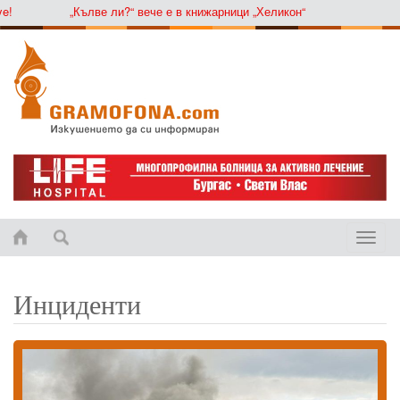
„Кълве ли?“ вече е в книжарници „Хеликон“
Toggle
naviga
Инциденти