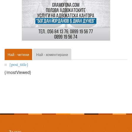
Най - четени
Най - коментирани
{post_title}
{/mostViewed}
За нас