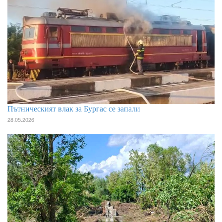
Пътническият влак за Бургас се запали
28.05.2026