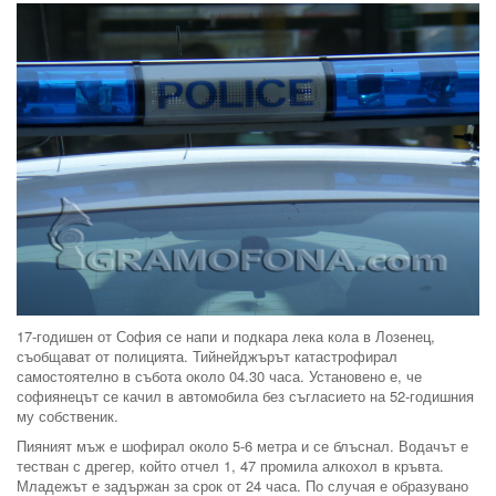
17-годишен от София се напи и подкара лека кола в Лозенец,
съобщават от полицията. Тийнейджърът катастрофирал
самостоятелно в събота около 04.30 часа. Установено е, че
софиянецът се качил в автомобила без съгласието на 52-годишния
му собственик.
Пияният мъж е шофирал около 5-6 метра и се блъснал. Водачът е
тестван с дрегер, който отчел 1, 47 промила алкохол в кръвта.
Младежът е задържан за срок от 24 часа. По случая е образувано