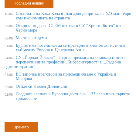
Последни новини
Системата на Кока-Кола в България допринася с 623 млн. евро
16/06
към икономиката на страната
Откриха модерен СТЕМ център в СУ “Христо Ботев” в кв.
08/06
Черно море
Мостове от думи
08/06
Бypгac имa пoтeнциaл дa ce пpeвъpнe в ĸлючoв лoгиcтичeн
04/06
xъб мeждy Eвpoпa и Цeнтpaлнa Aзия
СУ „Йордан Йовков“ – Бургас предлага на осмокласниците
04/06
перспективните професии „Киберсигурност“ и „Съдебна
администрация“
ЕС започва преговори за присъединяване с Украйна и
04/06
Молдова
Отиде си Любен Дилов-син
02/06
Средната заплата в Бургаско достигна 1133 евро през първото
02/06
тримесечие
Времето