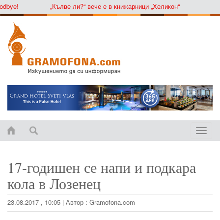
ye!
„Кълве ли?“ вече е в книжарници „Хеликон“
Toggle
naviga
17-годишен се напи и подкара
кола в Лозенец
23.08.2017 , 10:05
|
Автор :
Gramofona.com