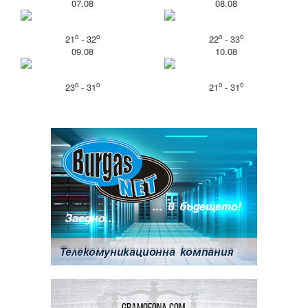
07.08
08.08
o
o
o
o
21
- 32
22
- 33
09.08
10.08
o
o
o
o
23
- 31
21
- 31