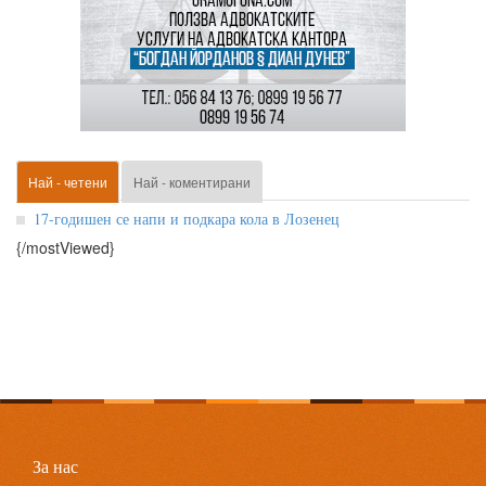
Най - четени
Най - коментирани
17-годишен се напи и подкара кола в Лозенец
{/mostViewed}
За нас