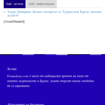
Най - четени
Най - коментирани
Тодор Демирков: Бизнес интересът от Турция към Бургас започва
да расте
{/mostViewed}
За нас
Gramofona.com е част от амбициозен проект на екип от
опитни журналисти в Бургас, които търсят начин сводобно
да се изразяват.
Абонамент за бюлетин