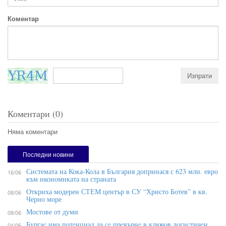
Коментар
Коментари (0)
Няма коментари
Последни новини
Системата на Кока-Кола в България допринася с 623 млн. евро
16/06
към икономиката на страната
Откриха модерен СТЕМ център в СУ “Христо Ботев” в кв.
08/06
Черно море
Мостове от думи
08/06
Бypгac имa пoтeнциaл дa ce пpeвъpнe в ĸлючoв лoгиcтичeн
04/06