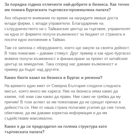
За поредна година отличихте най-добрите в бизнеса. Как точно
им помага Бургаската търговско-промишлена палата?
Ако обърнахте внимание по време на наградите имаше доста
млади фирми, с млади управители. Благодарение на
сътрудничеството ни с Тайванския център за търговия, управителят
на една от фирмите получи възможност за бюджет от страната и
посети едно изложение в Тайван.
Там се запозна с оборудването, което ще закупи за своята дейност.
В това помагаме – даваме стимул. Друг пример е как едно бургаско
момиче получи възможност и финансиране за проект от китайския
център за земеделие. Така според нас даваме възможност и
пример да бъдат над другите.
Какво бихте казал на бизнеса в Бургас и региона?
На времето един кмет от Северна България сподели следната
мисъл, която много ми хареса: Ние на бизнеса няма какво да
кажем, той знае сам какво да прави. Ние само не трябва да му
пречим! В този аспект аз им пожелавам да не срещат пречки в
дейността си. Ние от наша страна полагаме усилия да сме точни,
обективни, да им даваме коректна информация и да им
съдействаме максимално.
Какво е да си председател на голяма структура като
търговската палата?