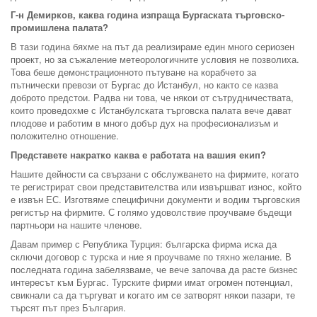
Г-н Демирков, каква година изпраща Бургаската търговско-
промишлена палата?
В тази година бяхме на път да реализираме един много сериозен
проект, но за съжаление метеорологичните условия не позволиха.
Това беше демонстрационното пътуване на корабчето за
пътнически превози от Бургас до Истанбул, но както се казва
доброто предстои. Радва ни това, че някои от сътрудничествата,
които проведохме с Истанбулската търговска палата вече дават
плодове и работим в много добър дух на професионализъм и
положително отношение.
Представете накратко каква е работата на вашия екип?
Нашите дейности са свързани с обслужването на фирмите, когато
те регистрират свои представителства или извършват износ, който
е извън ЕС. Изготвяме специфични документи и водим търговския
регистър на фирмите. С голямо удоволствие проучваме бъдещи
партньори на нашите членове.
Давам пример с Република Турция: българска фирма иска да
сключи договор с турска и ние я проучваме по тяхно желание. В
последната година забелязваме, че вече започва да расте бизнес
интересът към Бургас. Турските фирми имат огромен потенциал,
свикнали са да търгуват и когато им се затворят някои пазари, те
търсят път през България.