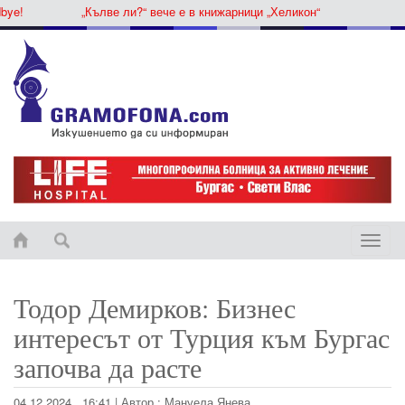
e!
„Кълве ли?“ вече е в книжарници „Хеликон“
Toggle
naviga
Тодор Демирков: Бизнес
интересът от Турция към Бургас
започва да расте
04.12.2024 , 16:41
|
Автор :
Мануела Янева