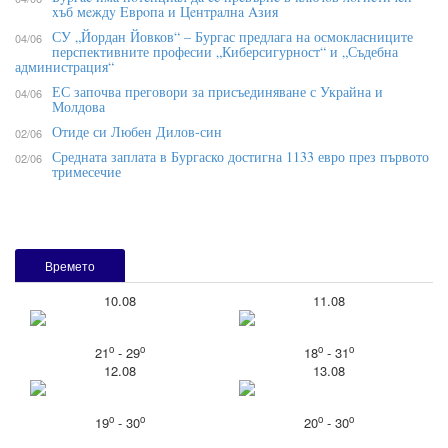
xъб мeждy Eвpoпa и Цeнтpaлнa Aзия
СУ „Йордан Йовков“ – Бургас предлага на осмокласниците
04/06
перспективните професии „Киберсигурност“ и „Съдебна
администрация“
ЕС започва преговори за присъединяване с Украйна и
04/06
Молдова
Отиде си Любен Дилов-син
02/06
Средната заплата в Бургаско достигна 1133 евро през първото
02/06
тримесечие
Времето
10.08
11.08
o
o
o
o
21
- 29
18
- 31
12.08
13.08
o
o
o
o
19
- 30
20
- 30