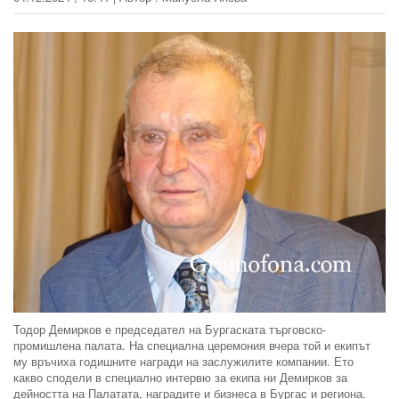
Тодор Демирков е председател на Бургаската търговско-
промишлена палата. На специална церемония вчера той и екипът
му връчиха годишните награди на заслужилите компании. Ето
какво сподели в специално интервю за екипа ни Демирков за
дейността на Палатата, наградите и бизнеса в Бургас и региона.