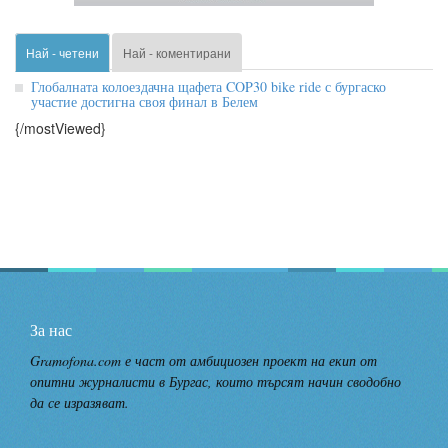
Най - четени
Най - коментирани
Глобалната колоездачна щафета COP30 bike ride с бургаско
участие достигна своя финал в Белем
{/mostViewed}
За нас
Gramofona.com е част от амбициозен проект на екип от
опитни журналисти в Бургас, които търсят начин сводобно
да се изразяват.