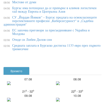
Мостове от думи
08/06
Бypгac имa пoтeнциaл дa ce пpeвъpнe в ĸлючoв лoгиcтичeн
04/06
xъб мeждy Eвpoпa и Цeнтpaлнa Aзия
СУ „Йордан Йовков“ – Бургас предлага на осмокласниците
04/06
перспективните професии „Киберсигурност“ и „Съдебна
администрация“
ЕС започва преговори за присъединяване с Украйна и
04/06
Молдова
Отиде си Любен Дилов-син
02/06
Средната заплата в Бургаско достигна 1133 евро през първото
02/06
тримесечие
Времето
07.08
08.08
o
o
o
o
21
- 32
22
- 33
09.08
10.08