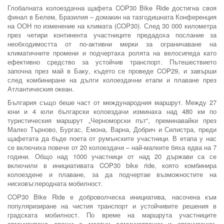
Глобалната колоездачна щафета COP30 Bike Ride достигна своя
финал в Белем, Бразилия – домакин на тазгодишната Конференция
на ООН по изменение на климата (COP30). След 30 000 километра
през четири континента участниците предадоха послание за
необходимостта от по-активни мерки за ограничаване на
климатичните промени и подчертаха ролята на велосипеда като
ефективно средство за устойчив транспорт. Пътешествието
започна през май в Баку, където се проведе COP29, и завърши
след комбиниране на дълги колоездачни етапи и плаване през
Атлантическия океан.
България също беше част от международния маршрут. Между 27
юни и 4 юли български колоездачи изминаха над 480 км по
туристическия маршрут „Черноморски път“, преминавайки през
Малко Търново, Бургас, Емона, Варна, Добрич и Силистра, преди
щафетата да бъде поета от румънските участници. В етапа у нас
се включиха повече от 20 колоездачи – най-малките бяха едва на 7
години. Общо над 1000 участници от над 20 държави са се
включили в инициативата COP30 bike ride, която комбинира
колоездене и плаване, за да подчертае възможностите на
нисковъглеродната мобилност.
COP30 Bike Ride е доброволческа инициатива, насочена към
популяризиране на чистия транспорт и устойчивите решения в
градската мобилност. По време на маршрута участниците
организираха срещи с местни администрации и организации,