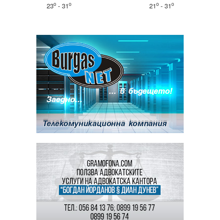
o
o
o
o
23
- 31
21
- 31