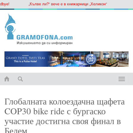
e!
„Кълве ли?“ вече е в книжарници „Хеликон“
Toggle
naviga
Глобалната колоездачна щафета
COP30 bike ride с бургаско
участие достигна своя финал в
Белем