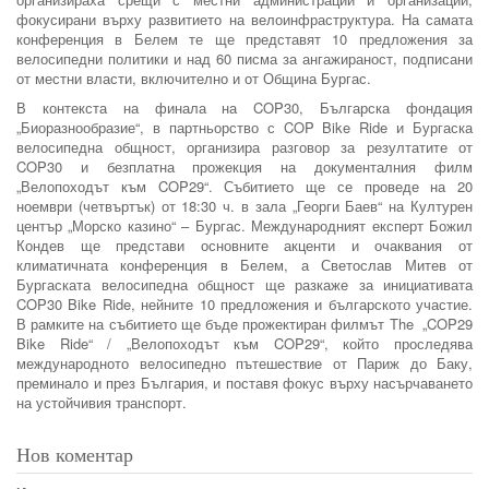
фокусирани върху развитието на велоинфраструктура. На самата
конференция в Белем те ще представят 10 предложения за
велосипедни политики и над 60 писма за ангажираност, подписани
от местни власти, включително и от Община Бургас.
В контекста на финала на COP30, Българска фондация
„Биоразнообразие“, в партньорство с COP Bike Ride и Бургаска
велосипедна общност, организира разговор за резултатите от
COP30 и безплатна прожекция на документалния филм
„Велопоходът към COP29“. Събитието ще се проведе на 20
ноември (четвъртък) от 18:30 ч. в зала „Георги Баев“ на Културен
център „Морско казино“ – Бургас. Международният експерт Божил
Кондев ще представи основните акценти и очаквания от
климатичната конференция в Белем, а Светослав Митев от
Бургаската велосипедна общност ще разкаже за инициативата
COP30 Bike Ride, нейните 10 предложения и българското участие.
В рамките на събитието ще бъде прожектиран филмът The „COP29
Bike Ride“ / „Велопоходът към COP29“, който проследява
международното велосипедно пътешествие от Париж до Баку,
преминало и през България, и поставя фокус върху насърчаването
на устойчивия транспорт.
Нов коментар