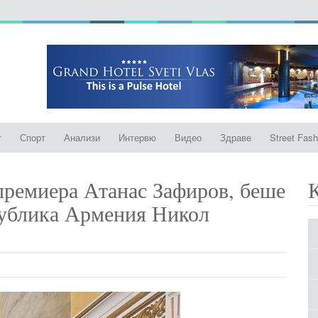
т
Спорт
Анализи
Интервю
Видео
Здраве
Street Fash
епремиера Атанас Зафиров, беше
публика Армения Никол