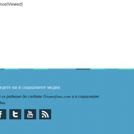
mostViewed}
едете ни в социалните медии
 се радваме да следите Gramofona.com и в социалните
дии.