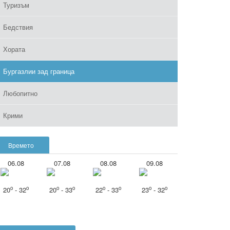
Туризъм
Бедствия
Хората
Бургазлии зад граница
Любопитно
Крими
Времето
06.08
07.08
08.08
09.08
o
o
o
o
o
o
o
o
20
- 32
20
- 33
22
- 33
23
- 32