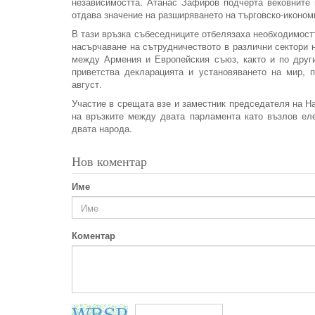
независимостта. Атанас Зафиров подчерта вековните 
отдава значение на разширяването на търговско-иконо
В тази връзка събеседниците отбелязаха необходимост
насърчаване на сътрудничеството в различни сектори 
между Армения и Европейския съюз, както и по друг
приветства декларацията и установяването на мир,
август.
Участие в срещата взе и заместник председателя на Н
на връзките между двата парламента като възлов ел
двата народа.
Нов коментар
Име
Коментар