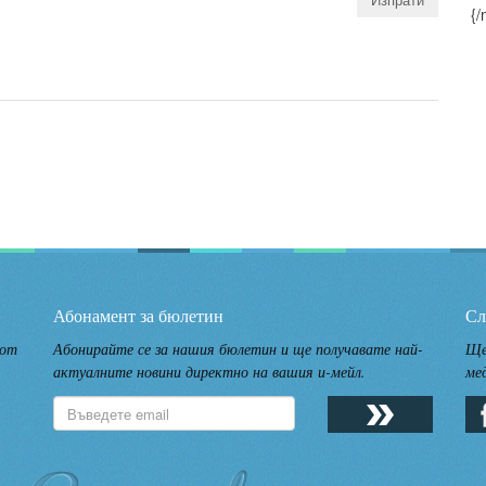
{/
Абонамент за бюлетин
Сл
 от
Абонирайте се за нашия бюлетин и ще получавате най-
Ще
актуалните новини директно на вашия и-мейл.
ме