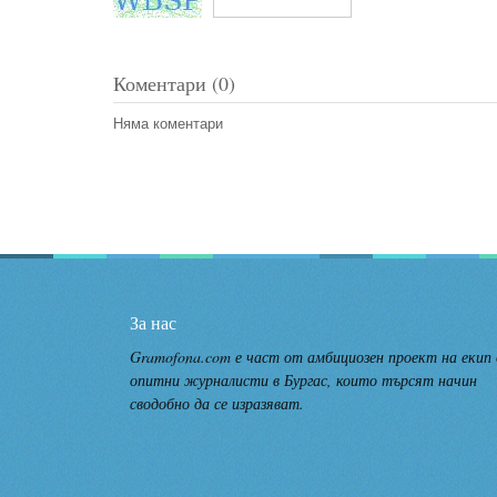
Коментари (0)
Няма коментари
За нас
Gramofona.com е част от амбициозен проект на екип
опитни журналисти в Бургас, които търсят начин
сводобно да се изразяват.