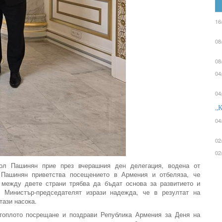
16
08
08
04
04
„К
04
02
02
ол Пашинян прие през вчерашния ден делегация, водена от
Пашинян приветства посещението в Армения и отбеляза, че
 между двете страни трябва да бъдат основа за развитието и
. Министър-председателят изрази надежда, че в резултат на
тази насока.
 топлото посрещане и поздрави Република Армения за Деня на