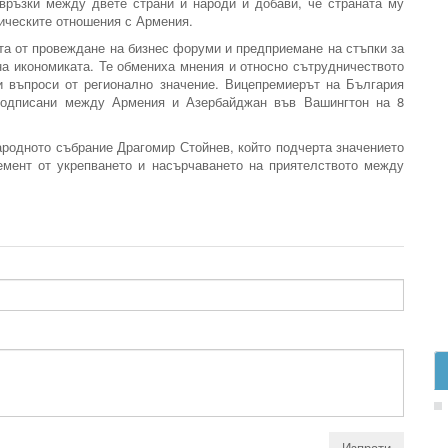
връзки между двете страни и народи и добави, че страната му
мическите отношения с Армения.
та от провеждане на бизнес форуми и предприемане на стъпки за
на икономиката. Те обмениха мнения и относно сътрудничеството
и въпроси от регионално значение. Вицепремиерът на България
 подписани между Армения и Азербайджан във Вашингтон на 8
ародното събрание Драгомир Стойнев, който подчерта значението
емент от укрепването и насърчаването на приятелството между