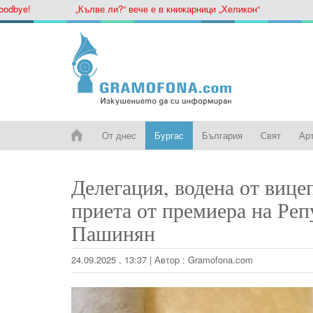
ye!
„Кълве ли?“ вече е в книжарници „Хеликон“
От днес
Бургас
България
Свят
Ар
Делегация, водена от виц
приета от премиера на Ре
Пашинян
24.09.2025 , 13:37
|
Автор :
Gramofona.com