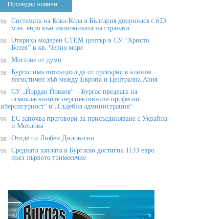
Последни новини
Системата на Кока-Кола в България допринася с 623
/06
млн. евро към икономиката на страната
Откриха модерен СТЕМ център в СУ “Христо
/06
Ботев” в кв. Черно море
Мостове от думи
/06
Бypгac имa пoтeнциaл дa ce пpeвъpнe в ĸлючoв
/06
лoгиcтичeн xъб мeждy Eвpoпa и Цeнтpaлнa Aзия
СУ „Йордан Йовков“ – Бургас предлага на
/06
осмокласниците перспективните професии
иберсигурност“ и „Съдебна администрация“
ЕС започва преговори за присъединяване с Украйна
/06
и Молдова
Отиде си Любен Дилов-син
/06
Средната заплата в Бургаско достигна 1133 евро
/06
през първото тримесечие