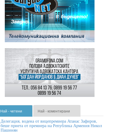
Най - четени
Най - коментирани
Делегация, водена от вицепремиера Атанас Зафиров,
беше приета от премиера на Република Армения Никол
Пашинян