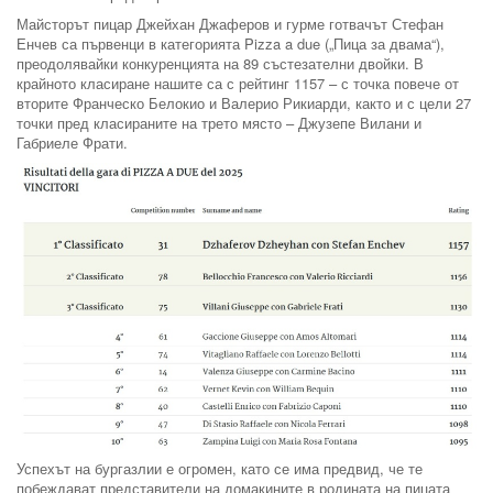
Майсторът пицар Джейхан Джаферов и гурме готвачът Стефан
Енчев са първенци в категорията Pizza a due („Пица за двама“),
преодолявайки конкуренцията на 89 състезателни двойки. В
крайното класиране нашите са с рейтинг 1157 – с точка повече от
вторите Франческо Белокио и Валерио Рикиарди, както и с цели 27
точки пред класираните на трето място – Джузепе Вилани и
Габриеле Фрати.
Успехът на бургазлии е огромен, като се има предвид, че те
побеждават представители на домакините в родината на пицата