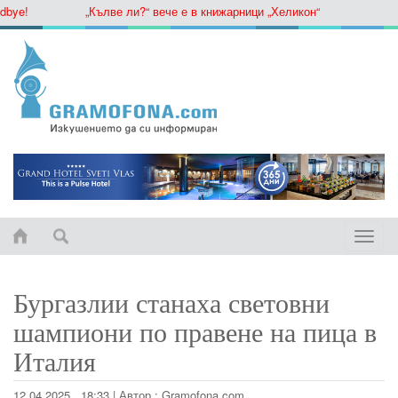
ye!
„Кълве ли?“ вече е в книжарници „Хеликон“
Toggle
naviga
Бургазлии станаха световни
шампиони по правене на пица в
Италия
12.04.2025 , 18:33
|
Автор :
Gramofona.com