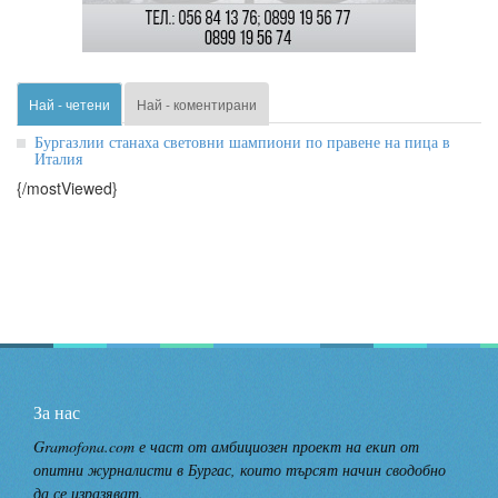
Най - четени
Най - коментирани
Бургазлии станаха световни шампиони по правене на пица в
Италия
{/mostViewed}
За нас
Gramofona.com е част от амбициозен проект на екип от
опитни журналисти в Бургас, които търсят начин сводобно
да се изразяват.