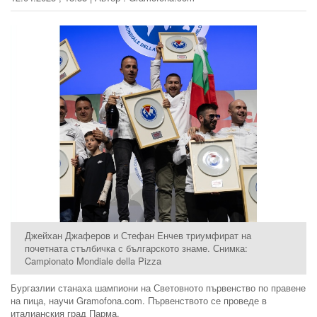
Джейхан Джаферов и Стефан Енчев триумфират на
почетната стълбичка с българското знаме. Снимка:
Campionato Mondiale della Pizza
Бургазлии станаха шампиони на Световното първенство по правене
на пица, научи Gramofona.com. Първенството се проведе в
италианския град Парма.