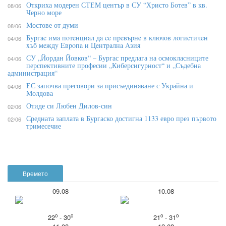
Откриха модерен СТЕМ център в СУ “Христо Ботев” в кв.
08/06
Черно море
Мостове от думи
08/06
Бypгac имa пoтeнциaл дa ce пpeвъpнe в ĸлючoв лoгиcтичeн
04/06
xъб мeждy Eвpoпa и Цeнтpaлнa Aзия
СУ „Йордан Йовков“ – Бургас предлага на осмокласниците
04/06
перспективните професии „Киберсигурност“ и „Съдебна
администрация“
ЕС започва преговори за присъединяване с Украйна и
04/06
Молдова
Отиде си Любен Дилов-син
02/06
Средната заплата в Бургаско достигна 1133 евро през първото
02/06
тримесечие
Времето
09.08
10.08
o
o
o
o
22
- 30
21
- 31