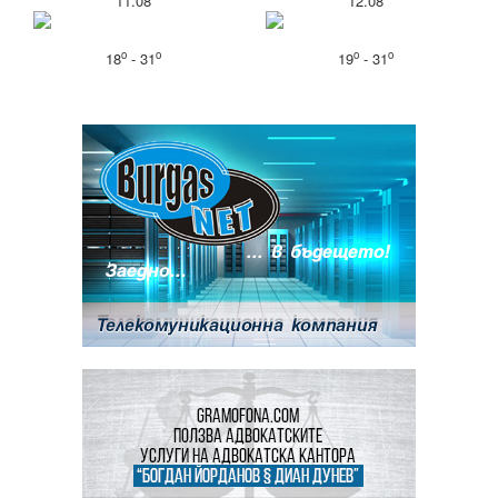
11.08
12.08
o
o
o
o
18
- 31
19
- 31